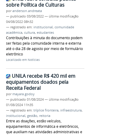
sobre Política de Culturas
por
anderson.andreata
—
publicado
03/08/2022
—
última modificação
04/08/2022 08h32
— registrado em:
institucional
,
comunidade
acadêmica
,
cultura
,
estudantes
Contribuições à minuta do documento podem
ser feitas pela comunidade interna e externa
até o dia 28 de agosto por meio de formulário
eletrônico
Localizado em
Notícias
UNILA recebe R$ 420 mil em
equipamentos doados pela
Receita Federal
por
mayara.godoy
—
publicado
01/08/2024
—
última modificação
01/08/2024 11h35
— registrado em:
tríplice fronteira
,
infraestrutura
,
institucional
,
gestão
,
reitoria
Entre as doações, estão veículos,
equipamentos de informática e eletrônicos,
que auxiliam nas atividades administrativas e