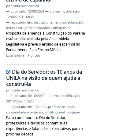
por
carla.nascimento
—
publicado
12/08/2021
—
última modificação
12/08/2021 16h33
— registrado em:
institucional
,
ensino
,
educação
,
letras português e espanhol
,
bilinguismo
Proposta de emenda à Constituição do Paraná
está sendo avaliada pela Assembleia
Legislativa e prevê o ensino de espanhol do
Fundamental 2 ao Ensino Médio
Localizado em
Notícias
Dia do Servidor: os 10 anos da
UNILA na visão de quem ajuda a
construí-la
por
carla.nascimento
—
publicado
28/10/2020
—
última modificação
28/10/2020 17h27
— registrado em:
10 anos
,
professores
,
taes
,
comunidade acadêmica
,
institucional
,
progepe
Para comemorar o Dia do Servidor,
professores e técnicos contam suas
experiências e falam das expectativas para a
próxima década