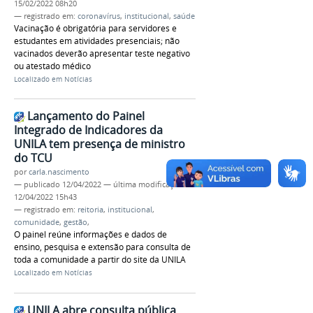
15/02/2022 08h20
— registrado em:
coronavírus
,
institucional
,
saúde
Vacinação é obrigatória para servidores e
estudantes em atividades presenciais; não
vacinados deverão apresentar teste negativo
ou atestado médico
Localizado em
Notícias
Lançamento do Painel
Integrado de Indicadores da
UNILA tem presença de ministro
do TCU
por
carla.nascimento
—
publicado
12/04/2022
—
última modificação
12/04/2022 15h43
— registrado em:
reitoria
,
institucional
,
comunidade
,
gestão
,
O painel reúne informações e dados de
ensino, pesquisa e extensão para consulta de
toda a comunidade a partir do site da UNILA
Localizado em
Notícias
UNILA abre consulta pública