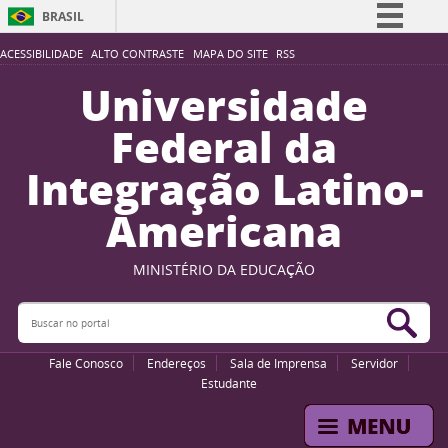
BRASIL
Simplifique!
ACESSIBILIDADE
ALTO CONTRASTE
MAPA DO SITE
RSS
Comunica BR
Universidade
Participe
Federal da
Acesso à informação
Integração Latino-
Legislação
Americana
Canais
MINISTÉRIO DA EDUCAÇÃO
Buscar no portal
Bus
Fale Conosco
Endereços
Sala de Imprensa
Servidor
Estudante