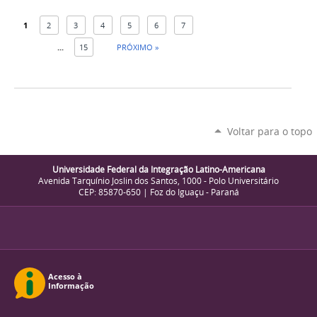
1
2
3
4
5
6
7
...
15
PRÓXIMO »
Voltar para o topo
Universidade Federal da Integração Latino-Americana
Avenida Tarquínio Joslin dos Santos, 1000 - Polo Universitário
CEP: 85870-650 | Foz do Iguaçu - Paraná