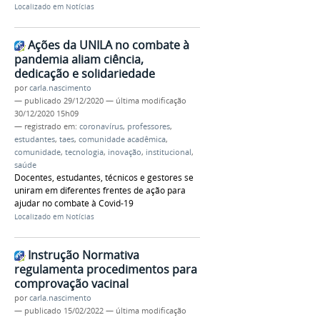
Localizado em
Notícias
Ações da UNILA no combate à
pandemia aliam ciência,
dedicação e solidariedade
por
carla.nascimento
—
publicado
29/12/2020
—
última modificação
30/12/2020 15h09
— registrado em:
coronavírus
,
professores
,
estudantes
,
taes
,
comunidade acadêmica
,
comunidade
,
tecnologia
,
inovação
,
institucional
,
saúde
Docentes, estudantes, técnicos e gestores se
uniram em diferentes frentes de ação para
ajudar no combate à Covid-19
Localizado em
Notícias
Instrução Normativa
regulamenta procedimentos para
comprovação vacinal
por
carla.nascimento
—
publicado
15/02/2022
—
última modificação