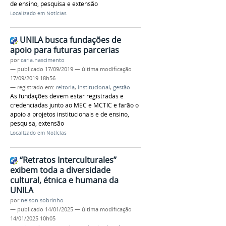
de ensino, pesquisa e extensão
Localizado em
Notícias
UNILA busca fundações de
apoio para futuras parcerias
por
carla.nascimento
—
publicado
17/09/2019
—
última modificação
17/09/2019 18h56
— registrado em:
reitoria
,
institucional
,
gestão
As fundações devem estar registradas e
credenciadas junto ao MEC e MCTIC e farão o
apoio a projetos institucionais e de ensino,
pesquisa, extensão
Localizado em
Notícias
“Retratos Interculturales”
exibem toda a diversidade
cultural, étnica e humana da
UNILA
por
nelson.sobrinho
—
publicado
14/01/2025
—
última modificação
14/01/2025 10h05