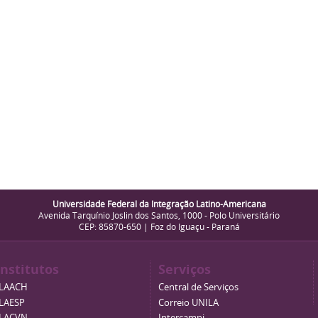
Universidade Federal da Integração Latino-Americana
Avenida Tarquínio Joslin dos Santos, 1000 - Polo Universitário
CEP: 85870-650 | Foz do Iguaçu - Paraná
Institutos
Serviços
ILAACH
Central de Serviços
ILAESP
Correio UNILA
ILACVN
Intercampi