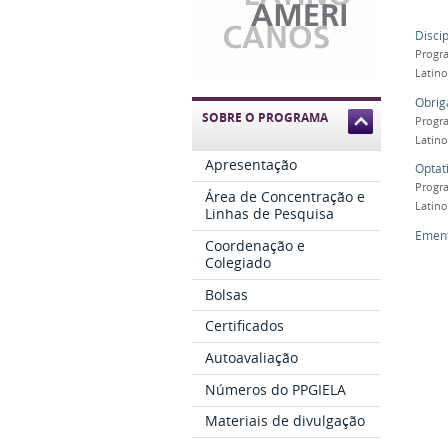
Discip
Progra
Latin
Obrig
SOBRE O PROGRAMA
Progra
Latin
Apresentação
Optat
Progra
Área de Concentração e
Latin
Linhas de Pesquisa
Emen
Coordenação e
Colegiado
Bolsas
Certificados
Autoavaliação
Números do PPGIELA
Materiais de divulgação