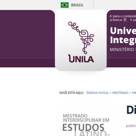
BRASIL
Ir para o conteú
a busca
3
Ir 
Unive
Integ
MINISTÉRIO
VOCÊ ESTÁ AQUI:
PÁGINA INICIAL
>
MESTRADO
>
ME
Di
publi