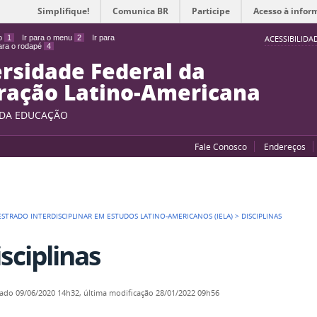
Simplifique!
Comunica BR
Participe
Acesso à infor
do
1
Ir para o menu
2
Ir para
ACESSIBILIDA
para o rodapé
4
rsidade Federal da
ração Latino-Americana
 DA EDUCAÇÃO
Fale Conosco
Endereços
STRADO INTERDISCIPLINAR EM ESTUDOS LATINO-AMERICANOS (IELA)
>
DISCIPLINAS
sciplinas
cado
09/06/2020 14h32,
última modificação
28/01/2022 09h56