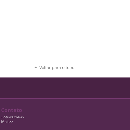
Voltar para o topo
Contato
+55 (45) 3522-9695
Mais>>