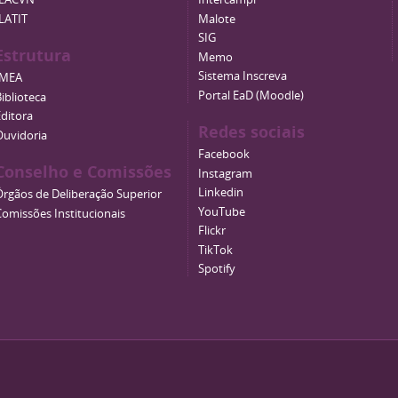
ILATIT
Malote
SIG
Estrutura
Memo
Sistema Inscreva
IMEA
Portal EaD (Moodle)
iblioteca
Editora
Redes sociais
Ouvidoria
Facebook
Conselho e Comissões
Instagram
Linkedin
Órgãos de Deliberação Superior
YouTube
Comissões Institucionais
Flickr
TikTok
Spotify