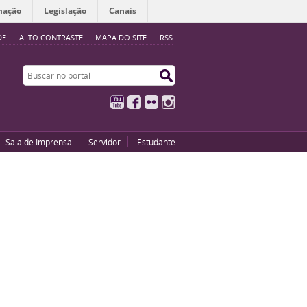
mação
Legislação
Canais
DE
ALTO CONTRASTE
MAPA DO SITE
RSS
Buscar no portal
Buscar no portal
YouTube
Facebook
Flickr
Instagram
Sala de Imprensa
Servidor
Estudante