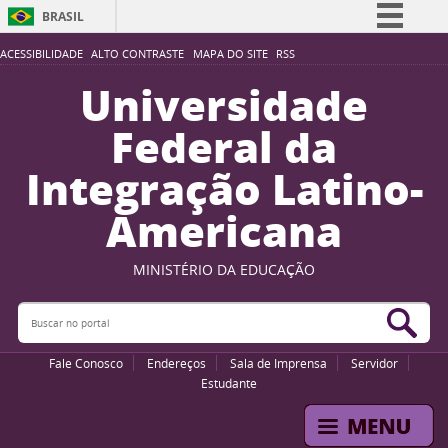
BRASIL
Simplifique!
ACESSIBILIDADE
ALTO CONTRASTE
MAPA DO SITE
RSS
Comunica BR
Universidade
Participe
Federal da
Acesso à informação
Integração Latino-
Legislação
Americana
Canais
MINISTÉRIO DA EDUCAÇÃO
Buscar no portal
Bus
Fale Conosco
Endereços
Sala de Imprensa
Servidor
Estudante