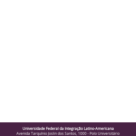
Universidade Federal da Integração Latino-Americana
Avenida Tarquínio Joslin dos Santos, 1000 - Polo Universitário