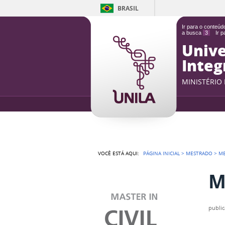
BRASIL
Ir para o conteú
a busca
3
Ir 
Unive
Integ
MINISTÉRIO
VOCÊ ESTÁ AQUI:
PÁGINA INICIAL
>
MESTRADO
>
ME
M
publi