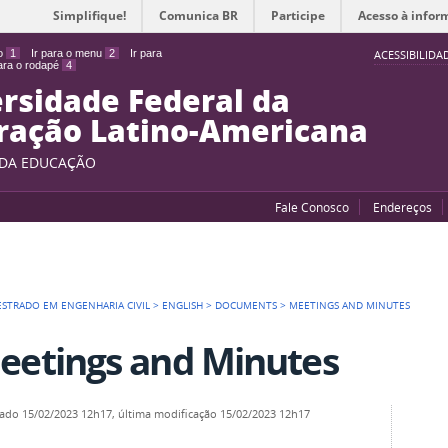
Simplifique!
Comunica BR
Participe
Acesso à infor
do
1
Ir para o menu
2
Ir para
ACESSIBILIDA
para o rodapé
4
rsidade Federal da
ração Latino-Americana
 DA EDUCAÇÃO
Fale Conosco
Endereços
STRADO EM ENGENHARIA CIVIL
>
ENGLISH
>
DOCUMENTS
>
MEETINGS AND MINUTES
eetings and Minutes
cado
15/02/2023 12h17,
última modificação
15/02/2023 12h17