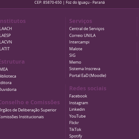
CEP: 85870-650 | Foz do Iguaçu - Paraná
Institutos
Serviços
ILAACH
Central de Serviços
ILAESP
Correio UNILA
ILACVN
Intercampi
ILATIT
Malote
SIG
Estrutura
Memo
Sistema Inscreva
IMEA
Portal EaD (Moodle)
iblioteca
Editora
Redes sociais
Ouvidoria
Facebook
Conselho e Comissões
Instagram
Linkedin
Órgãos de Deliberação Superior
YouTube
Comissões Institucionais
Flickr
TikTok
Spotify