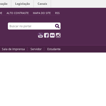
mação
Legislação
Canais
DE
ALTO CONTRASTE
MAPA DO SITE
RSS
Buscar no portal
Buscar no portal
YouTube
Facebook
Flickr
Instagram
Sala de Imprensa
Servidor
Estudante