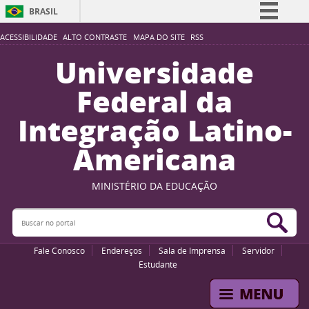
BRASIL
Simplifique!
ACESSIBILIDADE
ALTO CONTRASTE
MAPA DO SITE
RSS
Comunica BR
Universidade
Participe
Federal da
Acesso à informação
Integração Latino-
Legislação
Americana
Canais
MINISTÉRIO DA EDUCAÇÃO
Buscar no portal
Bus
Fale Conosco
Endereços
Sala de Imprensa
Servidor
Estudante