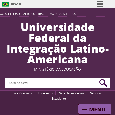
BRASIL
Simplifique!
ACESSIBILIDADE
ALTO CONTRASTE
MAPA DO SITE
RSS
Comunica BR
Universidade
Participe
Federal da
Acesso à informação
Integração Latino-
Legislação
Americana
Canais
MINISTÉRIO DA EDUCAÇÃO
Buscar no portal
Bus
Fale Conosco
Endereços
Sala de Imprensa
Servidor
Estudante