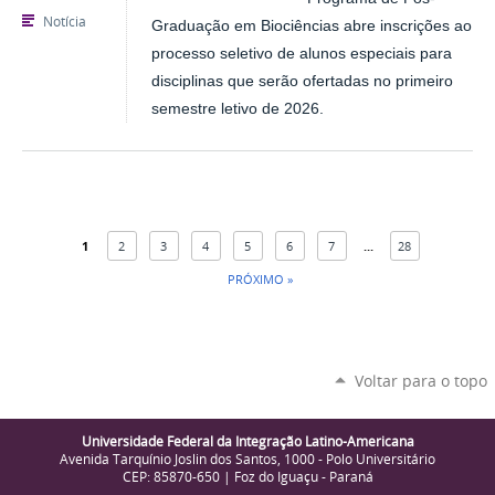
Notícia
Graduação em Biociências abre inscrições ao
processo seletivo de alunos especiais para
disciplinas que serão ofertadas no primeiro
semestre letivo de 2026.
1
2
3
4
5
6
7
...
28
PRÓXIMO »
Voltar para o topo
Universidade Federal da Integração Latino-Americana
Avenida Tarquínio Joslin dos Santos, 1000 - Polo Universitário
CEP: 85870-650 | Foz do Iguaçu - Paraná