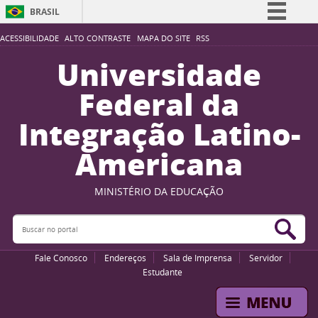
BRASIL
Simplifique!
ACESSIBILIDADE
ALTO CONTRASTE
MAPA DO SITE
RSS
Comunica BR
Universidade
Participe
Federal da
Acesso à informação
Integração Latino-
Legislação
Americana
Canais
MINISTÉRIO DA EDUCAÇÃO
Buscar no portal
Bus
Fale Conosco
Endereços
Sala de Imprensa
Servidor
Estudante