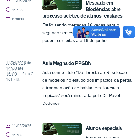
publicado
11/06/2026
Mestrado em
Biociências abre
15h56
processo seletivo de alunos regulares
Notícia
Estão sendo ofertadas 16 vagas para o
segundo semestre de 2026; inscrições
podem ser feitas até 18 de junho
14/04/2026
de
Aula Magna do PPGBN
14h00
até
Aula com o título "Da floresta ao R: seleção
16h00
—
Sala G-
101 - JU
,
de modelos no estudo dos impactos da perda
e fragmentação de habitat em florestas
tropicais" será ministrada pelo Dr. Pavel
Dodonov.
publicado
11/03/2026
Alunos especiais
15h02
Programa de Pós-