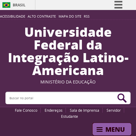
BRASIL
Simplifique!
ACESSIBILIDADE
ALTO CONTRASTE
MAPA DO SITE
RSS
Comunica BR
Universidade
Participe
Federal da
Acesso à informação
Integração Latino-
Legislação
Americana
Canais
MINISTÉRIO DA EDUCAÇÃO
Buscar no portal
Bus
Fale Conosco
Endereços
Sala de Imprensa
Servidor
Estudante