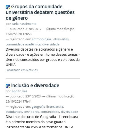
Grupos da comunidade
universitária debatem questões
de gênero
por
carla.nascimento
—
publicado
31/03/2017
—
última modificação
13/02/2020 12h56
— registrado em:
antropologia
,
letras artes
,
comunidade acadêmica
,
diversidade
Diversos debates relacionados a gênero e
diversidade - e ações em torno desses temas -
têm sido construídos por grupos e coletivos da
UNILA
Localizado em
Notícias
Inclusão e diversidade
por
adolfo.vaz
—
publicado
23/10/2024
—
última modificação
23/10/2024 17h44
— registrado em:
geografia licenciatura
,
estudantes
,
servidores
,
comunidade
,
diversidade
Discente do curso de Geografia - Licenciatura
é o primeiro membro do povo guarani
ingressante via PSIN a se formar na UNILA.