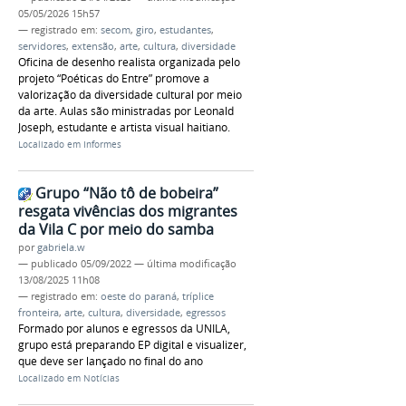
05/05/2026 15h57
— registrado em:
secom
,
giro
,
estudantes
,
servidores
,
extensão
,
arte
,
cultura
,
diversidade
Oficina de desenho realista organizada pelo
projeto “Poéticas do Entre” promove a
valorização da diversidade cultural por meio
da arte. Aulas são ministradas por Leonald
Joseph, estudante e artista visual haitiano.
Localizado em
Informes
Grupo “Não tô de bobeira”
resgata vivências dos migrantes
da Vila C por meio do samba
por
gabriela.w
—
publicado
05/09/2022
—
última modificação
13/08/2025 11h08
— registrado em:
oeste do paraná
,
tríplice
fronteira
,
arte
,
cultura
,
diversidade
,
egressos
Formado por alunos e egressos da UNILA,
grupo está preparando EP digital e visualizer,
que deve ser lançado no final do ano
Localizado em
Notícias