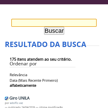
RESULTADO DA BUSCA
175
itens atendem ao seu critério.
Ordenar por
Relevância
Data (mais Recente Primeiro)
alfabeticamente
Giro UNILA
por
adolfo.vaz
—
publicado
24/04/2026
—
última modificação