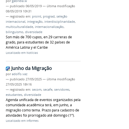
por
gabriela.w
—
publicado
06/05/2019
—
última modificação
08/05/2019 10h31
— registrado em:
proint
,
prograd
,
seleção
internacional
,
integração
,
interdisciplinaridade
,
multiculturalidade
,
internacionalização
,
bilinguismo
,
diversidade
Son más de 700 cupos, en 29 carreras de
grado, para estudiantes de 32 países de
América Latina y el Caribe
Localizado em
Notícias
Junho da Migração
por
adolfo.vaz
—
publicado
27/05/2025
—
última modificação
27/05/2025 18h16
— registrado em:
secom
,
secafe
,
servidores
,
estudantes
,
diversidade
Agenda unificada de eventos organizados pela
comunidade acadêmica terá, em junho, a
migração como tema. Prazo para cadastro de
atividades foi prorrogado até domingo (1º).
Localizado em
Informes