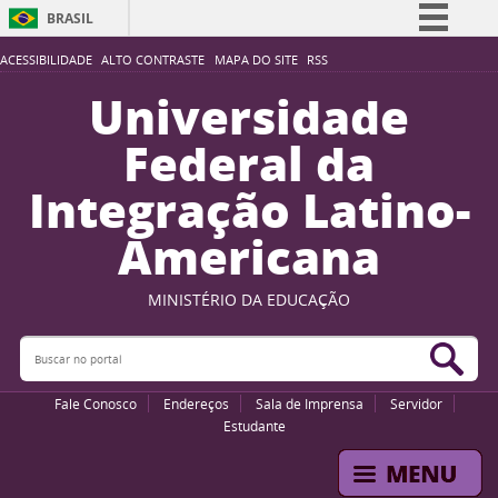
BRASIL
Simplifique!
ACESSIBILIDADE
ALTO CONTRASTE
MAPA DO SITE
RSS
Comunica BR
Universidade
Participe
Federal da
Acesso à informação
Integração Latino-
Legislação
Americana
Canais
MINISTÉRIO DA EDUCAÇÃO
Buscar no portal
Bus
Fale Conosco
Endereços
Sala de Imprensa
Servidor
Estudante