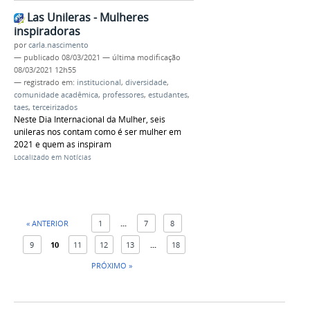
Las Unileras - Mulheres
inspiradoras
por
carla.nascimento
—
publicado
08/03/2021
—
última modificação
08/03/2021 12h55
— registrado em:
institucional
,
diversidade
,
comunidade acadêmica
,
professores
,
estudantes
,
taes
,
terceirizados
Neste Dia Internacional da Mulher, seis
unileras nos contam como é ser mulher em
2021 e quem as inspiram
Localizado em
Notícias
« ANTERIOR
1
...
7
8
9
10
11
12
13
...
18
PRÓXIMO »