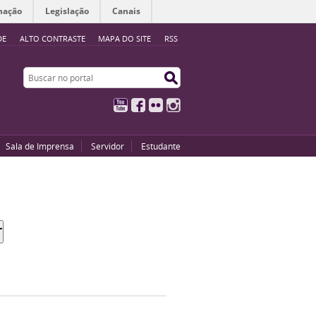
mação
Legislação
Canais
DE
ALTO CONTRASTE
MAPA DO SITE
RSS
Buscar no portal
Buscar no portal
YouTube
Facebook
Flickr
Instagram
Sala de Imprensa
Servidor
Estudante