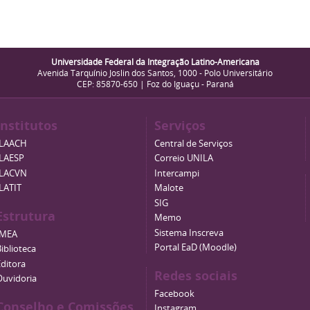
Universidade Federal da Integração Latino-Americana
Avenida Tarquínio Joslin dos Santos, 1000 - Polo Universitário
CEP: 85870-650 | Foz do Iguaçu - Paraná
Institutos
Serviços
ILAACH
Central de Serviços
ILAESP
Correio UNILA
ILACVN
Intercampi
ILATIT
Malote
SIG
Estrutura
Memo
Sistema Inscreva
IMEA
Portal EaD (Moodle)
iblioteca
Editora
Redes sociais
Ouvidoria
Facebook
Conselho e Comissões
Instagram