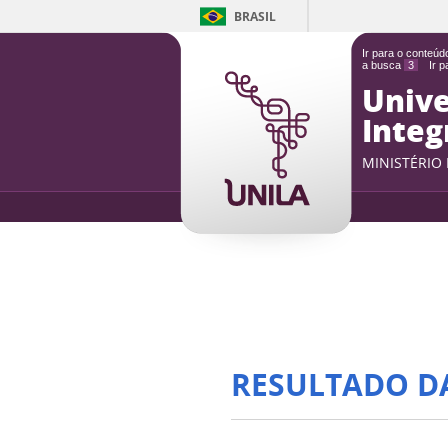
BRASIL
Ir para o conteú
a busca
3
Ir 
Unive
Integ
MINISTÉRIO
RESULTADO D