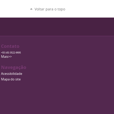
Voltar para o topo
Contato
+55 (45) 3522-9695
Mais>>
Navegação
Acessibilidade
Mapa do site