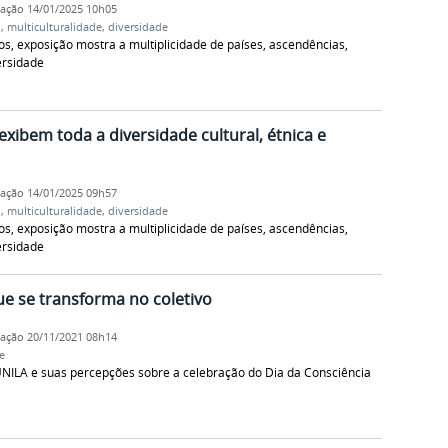
cação
14/01/2025 10h05
l
,
multiculturalidade
,
diversidade
s, exposição mostra a multiplicidade de países, ascendências,
ersidade
 exibem toda a diversidade cultural, étnica e
cação
14/01/2025 09h57
l
,
multiculturalidade
,
diversidade
s, exposição mostra a multiplicidade de países, ascendências,
ersidade
ue se transforma no coletivo
cação
20/11/2021 08h14
e
UNILA e suas percepções sobre a celebração do Dia da Consciência