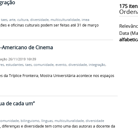
egração
175
iten
Orden
,
taes
,
arte
,
cultura
,
diversidade
,
multiculturalidade
,
imea
ões e oficinas culturais podem ser feitas até 31 de março
Relevânc
Data (ma
alfabeti
no-Americano de Cinema
cação
26/11/2019 16h39
res
,
estudantes
,
taes
,
comunidade
,
evento
,
diversidade
,
integração
,
s da Tríplice Fronteira; Mostra Universitária acontece nos espaços
gua de cada um”
comunidade
,
bilinguismo
,
línguas
,
multiculturalidade
,
diversidade
as, diferenças e diversidade tem como uma das autoras a docente da