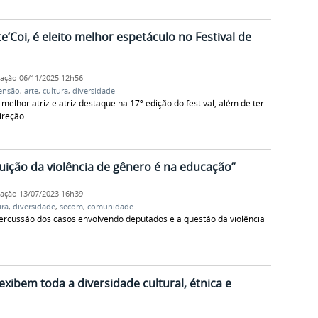
ote’Coi, é eleito melhor espetáculo no Festival de
cação
06/11/2025 12h56
ensão
,
arte
,
cultura
,
diversidade
hor atriz e atriz destaque na 17º edição do festival, além de ter
ireção
nuição da violência de gênero é na educação”
cação
13/07/2023 16h39
ira
,
diversidade
,
secom
,
comunidade
ercussão dos casos envolvendo deputados e a questão da violência
 exibem toda a diversidade cultural, étnica e