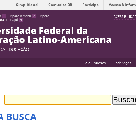
Simplifique!
Comunica BR
Participe
Acesso à infor
do
1
Ir para o menu
2
Ir para
ACESSIBILIDA
para o rodapé
4
rsidade Federal da
ração Latino-Americana
 DA EDUCAÇÃO
Fale Conosco
Endereços
A BUSCA