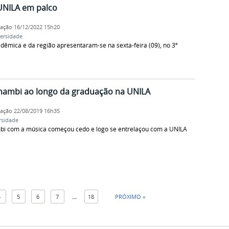
 UNILA em palco
cação
16/12/2022 15h20
versidade
dêmica e da região apresentaram-se na sexta-feira (09), no 3º
Panambi ao longo da graduação na UNILA
cação
22/08/2019 16h35
rsidade
mbi com a música começou cedo e logo se entrelaçou com a UNILA
4
5
6
7
...
18
PRÓXIMO »