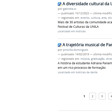
A diversidade cultural da
por
gabriela.w
—
publicado
15/12/2022
—
última modifi
— registrado em:
evento
,
cultura
,
arte
,
di
Mais de 30 artistas da comunidade aca
Festival de Culturas da UNILA
Localizado em
Notícias
A trajetória musical de 
por
priscilla.domingues
—
publicado
14/02/2019
—
última modifi
— registrado em:
música
,
graduação
,
dive
A história da estudante Adriana Pana
em um rico processo de formação.
Localizado em
Notícias da Gente
1
2
3