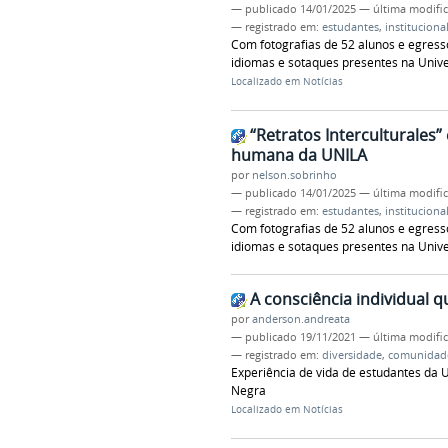
—
publicado
14/01/2025
—
última modifi
— registrado em:
estudantes
,
instituciona
Com fotografias de 52 alunos e egresso
idiomas e sotaques presentes na Univ
Localizado em
Notícias
“Retratos Interculturales”
humana da UNILA
por
nelson.sobrinho
—
publicado
14/01/2025
—
última modifi
— registrado em:
estudantes
,
instituciona
Com fotografias de 52 alunos e egresso
idiomas e sotaques presentes na Univ
A consciência individual q
por
anderson.andreata
—
publicado
19/11/2021
—
última modifi
— registrado em:
diversidade
,
comunidad
Experiência de vida de estudantes da 
Negra
Localizado em
Notícias