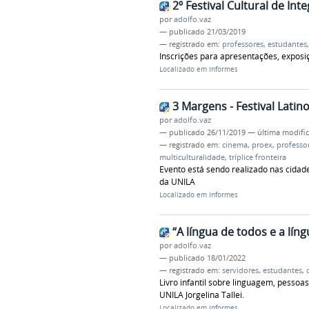
2º Festival Cultural de Int
por
adolfo.vaz
—
publicado
21/03/2019
— registrado em:
professores
,
estudantes
Inscrições para apresentações, exposiç
Localizado em
Informes
3 Margens - Festival Lati
por
adolfo.vaz
—
publicado
26/11/2019
—
última modifi
— registrado em:
cinema
,
proex
,
professo
multiculturalidade
,
tríplice fronteira
Evento está sendo realizado nas cidade
da UNILA
Localizado em
Informes
“A língua de todos e a lín
por
adolfo.vaz
—
publicado
18/01/2022
— registrado em:
servidores
,
estudantes
,
Livro infantil sobre linguagem, pesso
UNILA Jorgelina Tallei.
Localizado em
Informes