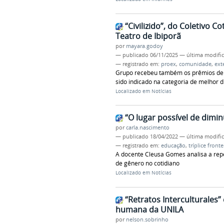
“Civilizido”, do Coletivo C
Teatro de Ibiporã
por
mayara.godoy
—
publicado
06/11/2025
—
última modifi
— registrado em:
proex
,
comunidade
,
ext
Grupo recebeu também os prêmios de mel
sido indicado na categoria de melhor d
Localizado em
Notícias
“O lugar possível de dimi
por
carla.nascimento
—
publicado
18/04/2022
—
última modifi
— registrado em:
educação
,
tríplice fronte
A docente Cleusa Gomes analisa a rep
de gênero no cotidiano
Localizado em
Notícias
“Retratos Interculturales”
humana da UNILA
por
nelson.sobrinho