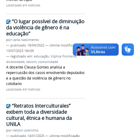
Localizado em
Notícias
“O lugar possível de diminuição
da violência de gênero é na
educação”
por
carla.nascimento
—
publicado
18/04/2022
—
última modificação
13/07/2023 16h39
— registrado em:
educação
,
tríplice fronteira
,
diversidade
,
secom
,
comunidade
A docente Cleusa Gomes analisa a
repercussão dos casos envolvendo deputados
e a questão da violência de gênero no
cotidiano
Localizado em
Notícias
“Retratos Interculturales”
exibem toda a diversidade
cultural, étnica e humana da
UNILA
por
nelson.sobrinho
—
publicado
14/01/2025
—
última modificação