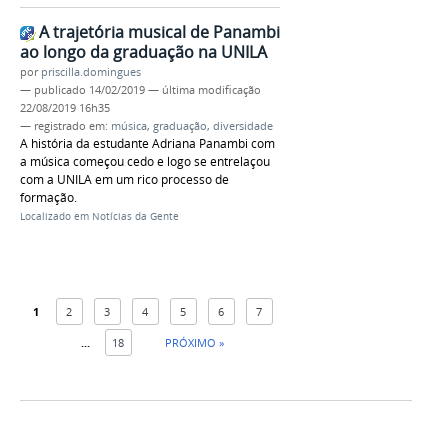
A trajetória musical de Panambi
ao longo da graduação na UNILA
por
priscilla.domingues
—
publicado
14/02/2019
—
última modificação
22/08/2019 16h35
— registrado em:
música
,
graduação
,
diversidade
A história da estudante Adriana Panambi com
a música começou cedo e logo se entrelaçou
com a UNILA em um rico processo de
formação.
Localizado em
Notícias da Gente
1
2
3
4
5
6
7
...
18
PRÓXIMO »