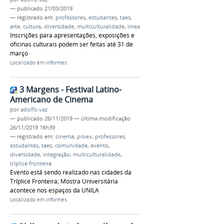
—
publicado
21/03/2019
— registrado em:
professores
,
estudantes
,
taes
,
arte
,
cultura
,
diversidade
,
multiculturalidade
,
imea
Inscrições para apresentações, exposições e
oficinas culturais podem ser feitas até 31 de
março
Localizado em
Informes
3 Margens - Festival Latino-
Americano de Cinema
por
adolfo.vaz
—
publicado
26/11/2019
—
última modificação
26/11/2019 16h39
— registrado em:
cinema
,
proex
,
professores
,
estudantes
,
taes
,
comunidade
,
evento
,
diversidade
,
integração
,
multiculturalidade
,
tríplice fronteira
Evento está sendo realizado nas cidades da
Tríplice Fronteira; Mostra Universitária
acontece nos espaços da UNILA
Localizado em
Informes