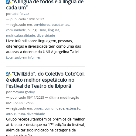
“A língua de todos e a língua de
cada um”
por
adolfo.vaz
—
publicado
18/01/2022
— registrado em:
servidores
,
estudantes
,
comunidade
,
bilinguismo
,
línguas
,
multiculturalidade
,
diversidade
Livro infantil sobre linguagem, pessoas,
diferenças e diversidade tem como uma das
autoras a docente da UNILA Jorgelina Tallei.
Localizado em
Informes
“Civilizido”, do Coletivo Cote’Coi,
é eleito melhor espetáculo no
Festival de Teatro de Ibiporã
por
mayara.godoy
—
publicado
06/11/2025
—
última modificação
06/11/2025 12h56
— registrado em:
proex
,
comunidade
,
extensão
,
arte
,
cultura
,
diversidade
Grupo recebeu também os prêmios de melhor
atriz e atriz destaque na 17º edição do festival,
além de ter sido indicado na categoria de
melhor direção