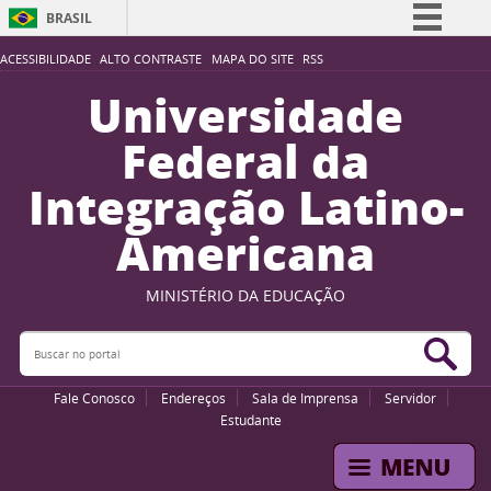
BRASIL
Simplifique!
ACESSIBILIDADE
ALTO CONTRASTE
MAPA DO SITE
RSS
Comunica BR
Universidade
Participe
Federal da
Acesso à informação
Integração Latino-
Legislação
Americana
Canais
MINISTÉRIO DA EDUCAÇÃO
Buscar no portal
Bus
Fale Conosco
Endereços
Sala de Imprensa
Servidor
Estudante