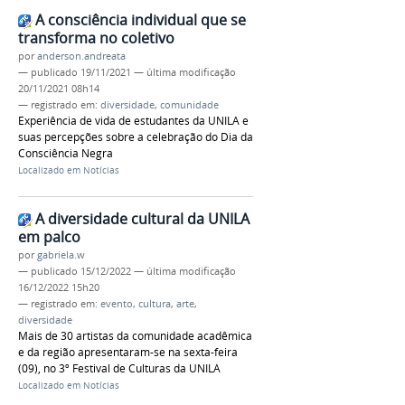
A consciência individual que se
transforma no coletivo
por
anderson.andreata
—
publicado
19/11/2021
—
última modificação
20/11/2021 08h14
— registrado em:
diversidade
,
comunidade
Experiência de vida de estudantes da UNILA e
suas percepções sobre a celebração do Dia da
Consciência Negra
Localizado em
Notícias
A diversidade cultural da UNILA
em palco
por
gabriela.w
—
publicado
15/12/2022
—
última modificação
16/12/2022 15h20
— registrado em:
evento
,
cultura
,
arte
,
diversidade
Mais de 30 artistas da comunidade acadêmica
e da região apresentaram-se na sexta-feira
(09), no 3º Festival de Culturas da UNILA
Localizado em
Notícias