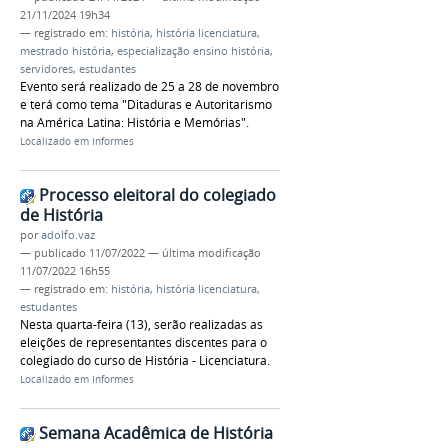
21/11/2024 19h34
— registrado em:
história
,
história licenciatura
,
mestrado história
,
especialização ensino história
,
servidores
,
estudantes
Evento será realizado de 25 a 28 de novembro
e terá como tema "Ditaduras e Autoritarismo
na América Latina: História e Memórias".
Localizado em
Informes
Processo eleitoral do colegiado
de História
por
adolfo.vaz
—
publicado
11/07/2022
—
última modificação
11/07/2022 16h55
— registrado em:
história
,
história licenciatura
,
estudantes
Nesta quarta-feira (13), serão realizadas as
eleições de representantes discentes para o
colegiado do curso de História - Licenciatura.
Localizado em
Informes
Semana Acadêmica de História