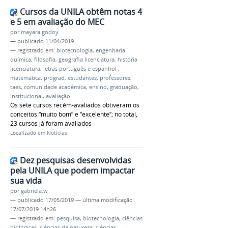
Cursos da UNILA obtêm notas 4
e 5 em avaliação do MEC
por
mayara.godoy
—
publicado
11/04/2019
— registrado em:
biotecnologia
,
engenharia
química
,
filosofia
,
geografia licenciatura
,
história
licenciatura
,
letras português e espanhol
,
matemática
,
prograd
,
estudantes
,
professores
,
taes
,
comunidade acadêmica
,
ensino
,
graduação
,
institucional
,
avaliação
Os sete cursos recém-avaliados obtiveram os
conceitos “muito bom” e “excelente”; no total,
23 cursos já foram avaliados
Localizado em
Notícias
Dez pesquisas desenvolvidas
pela UNILA que podem impactar
sua vida
por
gabriela.w
—
publicado
17/05/2019
—
última modificação
17/07/2019 14h26
— registrado em:
pesquisa
,
biotecnologia
,
ciências
biológicas
,
ciências da natureza
,
ciências