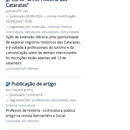
Cataratas”
por
adolfo.vaz
—
publicado
05/09/2024
—
última modificação
05/09/2024 17h30
— registrado em:
extensão
,
história
,
história
licenciatura
,
servidores
,
estudantes
,
comunidade
Ação de extensão oferece uma oportunidade
de explorar registros históricos das Cataratas,
e é voltada a profissionais do turismo e da
comunicação, além de demais interessados.
As inscrições estão abertas até 12 de
setembro.
Localizado em
Informes
Publicação de artigo
por
mayara.godoy
—
publicado
12/03/2019
— registrado em:
professores
,
estudantes
,
taes
,
história licenciatura
Professor de História - Licenciatura publica
artigo na revista Iberoamérica Social
Localizado em
Informes