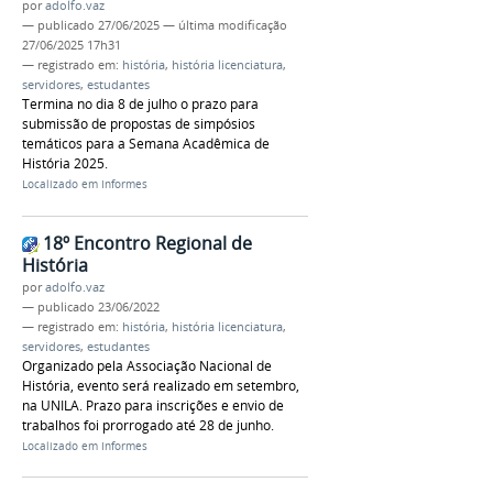
por
adolfo.vaz
—
publicado
27/06/2025
—
última modificação
27/06/2025 17h31
— registrado em:
história
,
história licenciatura
,
servidores
,
estudantes
Termina no dia 8 de julho o prazo para
submissão de propostas de simpósios
temáticos para a Semana Acadêmica de
História 2025.
Localizado em
Informes
18º Encontro Regional de
História
por
adolfo.vaz
—
publicado
23/06/2022
— registrado em:
história
,
história licenciatura
,
servidores
,
estudantes
Organizado pela Associação Nacional de
História, evento será realizado em setembro,
na UNILA. Prazo para inscrições e envio de
trabalhos foi prorrogado até 28 de junho.
Localizado em
Informes