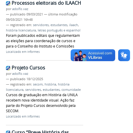
Processos eleitorais do ILAACH
por
adolfo.vaz
—
publicado
09/03/2021
—
última modificação
09/03/2021 16h48
— registrado em:
servidores
,
estudantes
,
ilaach
,
história licenciatura
,
letras português e espanhol
Foram publicados editais que regulamentam
as eleições para coordenação de cursos e
para o Conselho do Instituto e Comissões
Localizado em
Informes
Projeto Cursos
por
adolfo.vaz
—
publicado
18/12/2025
— registrado em:
secom
,
história
,
história
licenciatura
,
servidores
,
estudantes
,
comunidade
Cursos de graduação em História da UNILA
recebem nova identidade visual. Ação faz
parte do Projeto Cursos desenvolvido pela
SECOM.
Localizado em
Informes
Curso “Breve História das