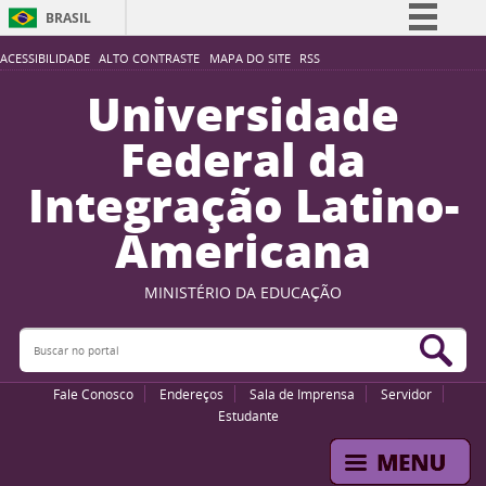
BRASIL
Simplifique!
ACESSIBILIDADE
ALTO CONTRASTE
MAPA DO SITE
RSS
Comunica BR
Universidade
Participe
Federal da
Acesso à informação
Integração Latino-
Legislação
Americana
Canais
MINISTÉRIO DA EDUCAÇÃO
Buscar no portal
Bus
Fale Conosco
Endereços
Sala de Imprensa
Servidor
Estudante