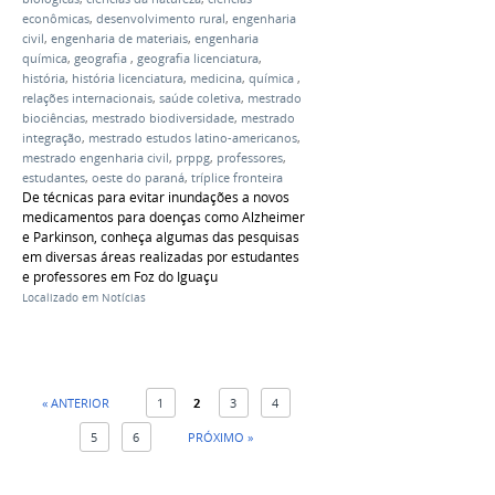
econômicas
,
desenvolvimento rural
,
engenharia
civil
,
engenharia de materiais
,
engenharia
química
,
geografia
,
geografia licenciatura
,
história
,
história licenciatura
,
medicina
,
química
,
relações internacionais
,
saúde coletiva
,
mestrado
biociências
,
mestrado biodiversidade
,
mestrado
integração
,
mestrado estudos latino-americanos
,
mestrado engenharia civil
,
prppg
,
professores
,
estudantes
,
oeste do paraná
,
tríplice fronteira
De técnicas para evitar inundações a novos
medicamentos para doenças como Alzheimer
e Parkinson, conheça algumas das pesquisas
em diversas áreas realizadas por estudantes
e professores em Foz do Iguaçu
Localizado em
Notícias
« ANTERIOR
1
2
3
4
5
6
PRÓXIMO »