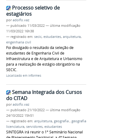
Processo seletivo de
estagiários
por
adolfo.vaz
—
publicado
11/03/2022
—
última modificação
11/03/2022 16h38
— registrado em:
secic
,
estudantes
,
arquitetura
,
engenharia civil
Foi divulgado o resultado da seleção de
estudantes de Engenharia Civil de
Infraestrutura e de Arquitetura e Urbanismo
para a realização de estágio obrigatório na
SECIC.
Localizado em
Informes
Semana Integrada dos Cursos
do CITAD
por
adolfo.vaz
—
publicado
21/10/2022
—
última modificação
24/10/2022 15h51
— registrado em:
arquitetura
,
geografia
,
geografia
licenciatura
,
servidores
,
estudantes
SINTEGRA irá reunir o 1º Seminário Nacional
de Planejamento Territorial, a 4ª Semana