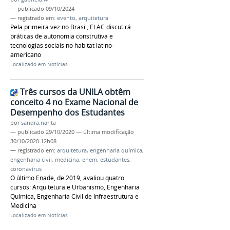
—
publicado
09/10/2024
— registrado em:
evento
,
arquitetura
Pela primeira vez no Brasil, ELAC discutirá
práticas de autonomia construtiva e
tecnologias sociais no habitat latino-
americano
Localizado em
Notícias
Três cursos da UNILA obtêm
conceito 4 no Exame Nacional de
Desempenho dos Estudantes
por
sandra.narita
—
publicado
29/10/2020
—
última modificação
30/10/2020 12h08
— registrado em:
arquitetura
,
engenharia química
,
engenharia civil
,
medicina
,
enem
,
estudantes
,
coronavírus
O último Enade, de 2019, avaliou quatro
cursos: Arquitetura e Urbanismo, Engenharia
Química, Engenharia Civil de Infraestrutura e
Medicina
Localizado em
Notícias