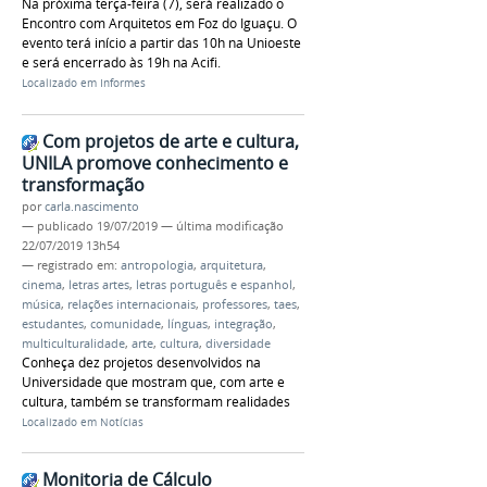
Na próxima terça-feira (7), será realizado o
Encontro com Arquitetos em Foz do Iguaçu. O
evento terá início a partir das 10h na Unioeste
e será encerrado às 19h na Acifi.
Localizado em
Informes
Com projetos de arte e cultura,
UNILA promove conhecimento e
transformação
por
carla.nascimento
—
publicado
19/07/2019
—
última modificação
22/07/2019 13h54
— registrado em:
antropologia
,
arquitetura
,
cinema
,
letras artes
,
letras português e espanhol
,
música
,
relações internacionais
,
professores
,
taes
,
estudantes
,
comunidade
,
línguas
,
integração
,
multiculturalidade
,
arte
,
cultura
,
diversidade
Conheça dez projetos desenvolvidos na
Universidade que mostram que, com arte e
cultura, também se transformam realidades
Localizado em
Notícias
Monitoria de Cálculo