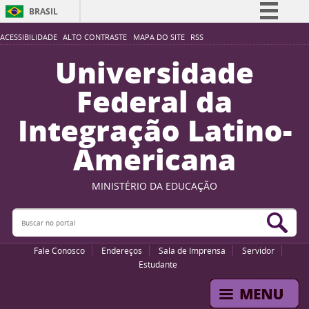
BRASIL
Simplifique!
ACESSIBILIDADE
ALTO CONTRASTE
MAPA DO SITE
RSS
Comunica BR
Universidade
Participe
Federal da
Acesso à informação
Integração Latino-
Legislação
Americana
Canais
MINISTÉRIO DA EDUCAÇÃO
Buscar no portal
Bus
Fale Conosco
Endereços
Sala de Imprensa
Servidor
Estudante