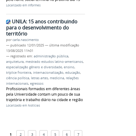
Localizado em
Informes
UNILA: 15 anos contribuindo
para o desenvolvimento do
território
por
carla.nascimento
—
publicado
12/01/2025
—
última modificação
13/08/2025 11h01
— registrado em:
administração pública
,
arquitetura
,
mestrado estudos latino-americanos
,
especialização gênero e diversidade
,
ensino
,
tríplice fronteira
,
internacionalização
,
educação
,
ciência política
,
letras artes
,
medicina
,
relações
internacionais
,
egressos
Profissionais formados em diferentes áreas
pela Universidade contam um pouco de sua
trajetória e trabalho diário na cidade e região
Localizado em
Notícias
1
2
3
4
5
6
7