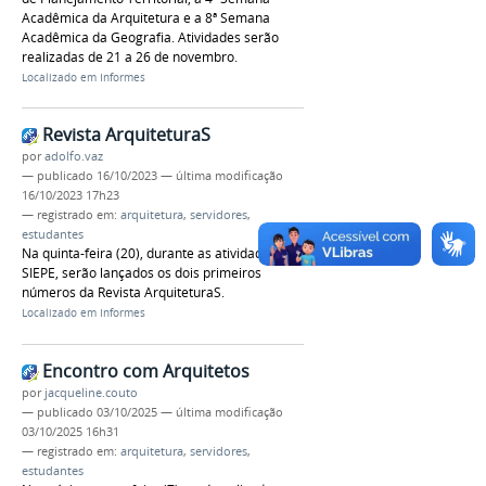
Acadêmica da Arquitetura e a 8ª Semana
Acadêmica da Geografia. Atividades serão
realizadas de 21 a 26 de novembro.
Localizado em
Informes
Revista ArquiteturaS
por
adolfo.vaz
—
publicado
16/10/2023
—
última modificação
16/10/2023 17h23
— registrado em:
arquitetura
,
servidores
,
estudantes
Na quinta-feira (20), durante as atividades da
SIEPE, serão lançados os dois primeiros
números da Revista ArquiteturaS.
Localizado em
Informes
Encontro com Arquitetos
por
jacqueline.couto
—
publicado
03/10/2025
—
última modificação
03/10/2025 16h31
— registrado em:
arquitetura
,
servidores
,
estudantes