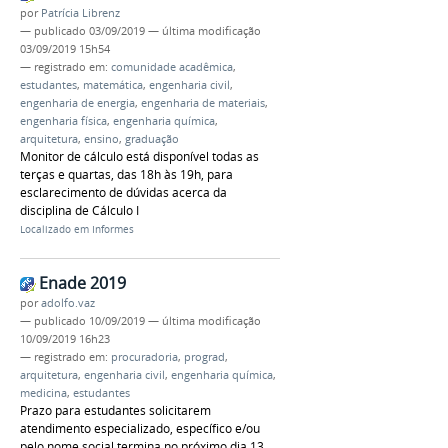
por
Patrícia Librenz
—
publicado
03/09/2019
—
última modificação
03/09/2019 15h54
— registrado em:
comunidade acadêmica
,
estudantes
,
matemática
,
engenharia civil
,
engenharia de energia
,
engenharia de materiais
,
engenharia física
,
engenharia química
,
arquitetura
,
ensino
,
graduação
Monitor de cálculo está disponível todas as
terças e quartas, das 18h às 19h, para
esclarecimento de dúvidas acerca da
disciplina de Cálculo I
Localizado em
Informes
Enade 2019
por
adolfo.vaz
—
publicado
10/09/2019
—
última modificação
10/09/2019 16h23
— registrado em:
procuradoria
,
prograd
,
arquitetura
,
engenharia civil
,
engenharia química
,
medicina
,
estudantes
Prazo para estudantes solicitarem
atendimento especializado, específico e/ou
pelo nome social termina no próximo dia 13