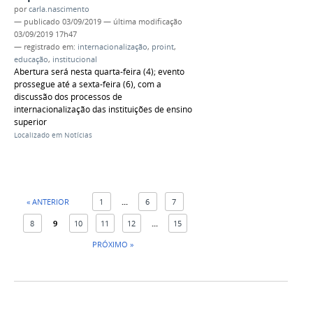
por
carla.nascimento
—
publicado
03/09/2019
—
última modificação
03/09/2019 17h47
— registrado em:
internacionalização
,
proint
,
educação
,
institucional
Abertura será nesta quarta-feira (4); evento
prossegue até a sexta-feira (6), com a
discussão dos processos de
internacionalização das instituições de ensino
superior
Localizado em
Notícias
« ANTERIOR
1
...
6
7
8
9
10
11
12
...
15
PRÓXIMO »