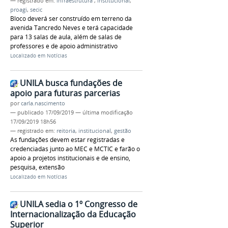
— registrado em:
infraestrutura
,
institucional
,
proagi
,
secic
Bloco deverá ser construído em terreno da
avenida Tancredo Neves e terá capacidade
para 13 salas de aula, além de salas de
professores e de apoio administrativo
Localizado em
Notícias
UNILA busca fundações de
apoio para futuras parcerias
por
carla.nascimento
—
publicado
17/09/2019
—
última modificação
17/09/2019 18h56
— registrado em:
reitoria
,
institucional
,
gestão
As fundações devem estar registradas e
credenciadas junto ao MEC e MCTIC e farão o
apoio a projetos institucionais e de ensino,
pesquisa, extensão
Localizado em
Notícias
UNILA sedia o 1º Congresso de
Internacionalização da Educação
Superior