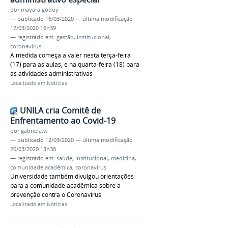
por
mayara.godoy
—
publicado
16/03/2020
—
última modificação
17/03/2020 16h39
— registrado em:
gestão
,
institucional
,
coronavírus
A medida começa a valer nesta terça-feira
(17) para as aulas, e na quarta-feira (18) para
as atividades administrativas
Localizado em
Notícias
UNILA cria Comitê de
Enfrentamento ao Covid-19
por
gabriela.w
—
publicado
12/03/2020
—
última modificação
20/03/2020 13h30
— registrado em:
saúde
,
institucional
,
medicina
,
comunidade acadêmica
,
coronavírus
Universidade também divulgou orientações
para a comunidade acadêmica sobre a
prevenção contra o Coronavírus
Localizado em
Notícias