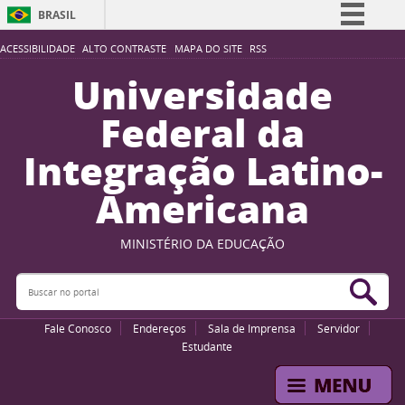
BRASIL
Simplifique!
ACESSIBILIDADE
ALTO CONTRASTE
MAPA DO SITE
RSS
Comunica BR
Universidade
Participe
Federal da
Acesso à informação
Integração Latino-
Legislação
Americana
Canais
MINISTÉRIO DA EDUCAÇÃO
Buscar no portal
Bus
Fale Conosco
Endereços
Sala de Imprensa
Servidor
Estudante