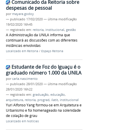
Comunicado da Reitoria sobre
despesas de pessoal
por
mayara.godoy
—
publicado
17/02/2020
—
última modificação
19/02/2020 16h45
— registrado em:
reitoria
,
institucional
,
gestão
A Administração da UNILA informa que
continuará as discussões com as diferentes
instâncias envolvidas
Localizado em
Reitoria
/
Espaço Reitoria
Estudante de Foz do Iguaçu é o
graduado número 1.000 da UNILA
por
carla.nascimento
—
publicado
28/01/2020
—
última modificação
28/01/2020 16h22
— registrado em:
graduação
,
educação
,
arquitetura
,
reitoria
,
prograd
,
ilatit
,
institucional
Yuri Alfonso Yang formou-se em Arquitetura e
Urbanismo e foi homenageado na solenidade
de colação de grau
Localizado em
Notícias