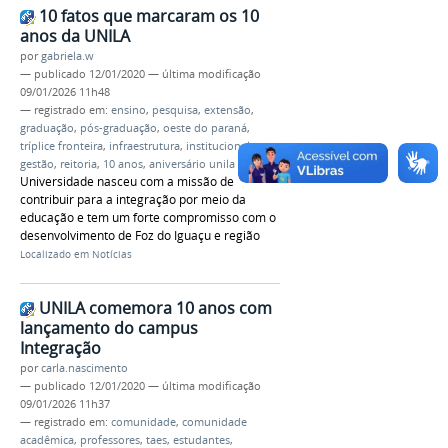
10 fatos que marcaram os 10
anos da UNILA
por
gabriela.w
—
publicado
12/01/2020
—
última modificação
09/01/2026 11h48
— registrado em:
ensino
,
pesquisa
,
extensão
,
graduação
,
pós-graduação
,
oeste do paraná
,
tríplice fronteira
,
infraestrutura
,
institucional
,
gestão
,
reitoria
,
10 anos
,
aniversário unila
Universidade nasceu com a missão de
contribuir para a integração por meio da
educação e tem um forte compromisso com o
desenvolvimento de Foz do Iguaçu e região
Localizado em
Notícias
UNILA comemora 10 anos com
lançamento do campus
Integração
por
carla.nascimento
—
publicado
12/01/2020
—
última modificação
09/01/2026 11h37
— registrado em:
comunidade
,
comunidade
acadêmica
,
professores
,
taes
,
estudantes
,