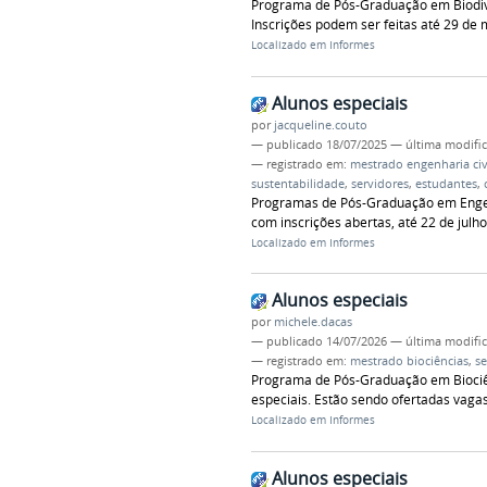
Programa de Pós-Graduação em Biodiver
Inscrições podem ser feitas até 29 de 
Localizado em
Informes
Alunos especiais
por
jacqueline.couto
—
publicado
18/07/2025
—
última modifi
— registrado em:
mestrado engenharia civ
sustentabilidade
,
servidores
,
estudantes
,
Programas de Pós-Graduação em Engenha
com inscrições abertas, até 22 de julho
Localizado em
Informes
Alunos especiais
por
michele.dacas
—
publicado
14/07/2026
—
última modifi
— registrado em:
mestrado biociências
,
se
Programa de Pós-Graduação em Biociên
especiais. Estão sendo ofertadas vaga
Localizado em
Informes
Alunos especiais