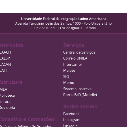
Universidade Federal da Integração Latino-Americana
Avenida Tarquínio Joslin dos Santos, 1000 - Polo Universitário
CEP: 85870-650 | Foz do Iguaçu - Paraná
Institutos
Serviços
ILAACH
Central de Serviços
ILAESP
Correio UNILA
ILACVN
Intercampi
ILATIT
Malote
SIG
Estrutura
Memo
Sistema Inscreva
IMEA
Portal EaD (Moodle)
iblioteca
Editora
Redes sociais
Ouvidoria
Facebook
Conselho e Comissões
Instagram
Linkedin
Órgãos de Deliberação Superior