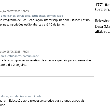
1771
ite
Orden
cação
09/07/2025 16h33
o-americanos
,
servidores
,
estudantes
,
comunidade
 do Programa de Pós-Graduação Interdisciplinar em Estudos Latino-
Relevânc
inas. Inscrições estão abertas até 16 de julho.
Data (ma
alfabeti
cação
25/06/2025 17h08
dores
,
estudantes
,
comunidade
 lançou o processo seletivo de alunos especiais para o semestre
té o dia 2 de julho.
vidores
,
estudantes
,
comunidade
al em Educação abre processo seletivo para alunos especiais.
ulho.