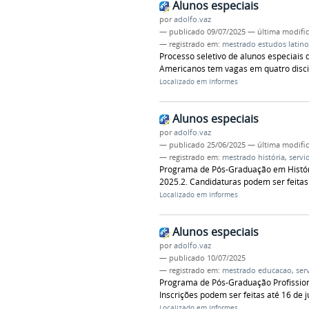
Alunos especiais
por
adolfo.vaz
—
publicado
09/07/2025
—
última modifi
— registrado em:
mestrado estudos latin
Processo seletivo de alunos especiais
Americanos tem vagas em quatro discipl
Localizado em
Informes
Alunos especiais
por
adolfo.vaz
—
publicado
25/06/2025
—
última modifi
— registrado em:
mestrado história
,
servi
Programa de Pós-Graduação em História
2025.2. Candidaturas podem ser feitas a
Localizado em
Informes
Alunos especiais
por
adolfo.vaz
—
publicado
10/07/2025
— registrado em:
mestrado educacao
,
ser
Programa de Pós-Graduação Profission
Inscrições podem ser feitas até 16 de j
Localizado em
Informes