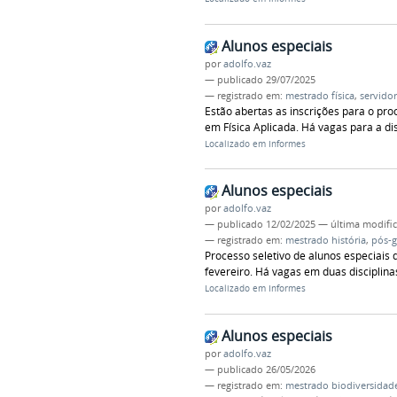
Alunos especiais
por
adolfo.vaz
—
publicado
29/07/2025
— registrado em:
mestrado física
,
servido
Estão abertas as inscrições para o pr
em Física Aplicada. Há vagas para a dis
Localizado em
Informes
Alunos especiais
por
adolfo.vaz
—
publicado
12/02/2025
—
última modifi
— registrado em:
mestrado história
,
pós-
Processo seletivo de alunos especiais 
fevereiro. Há vagas em duas disciplina
Localizado em
Informes
Alunos especiais
por
adolfo.vaz
—
publicado
26/05/2026
— registrado em:
mestrado biodiversidad