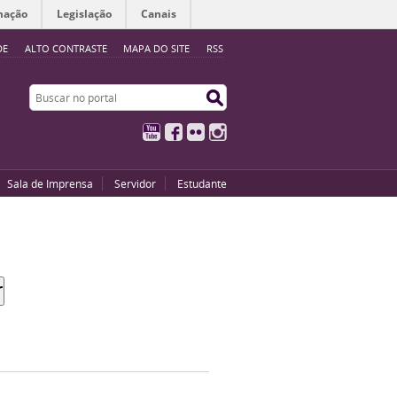
mação
Legislação
Canais
DE
ALTO CONTRASTE
MAPA DO SITE
RSS
Buscar no portal
Buscar no portal
YouTube
Facebook
Flickr
Instagram
Sala de Imprensa
Servidor
Estudante