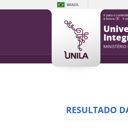
BRASIL
Ir para o conteú
a busca
3
Ir 
Unive
Integ
MINISTÉRIO
RESULTADO D