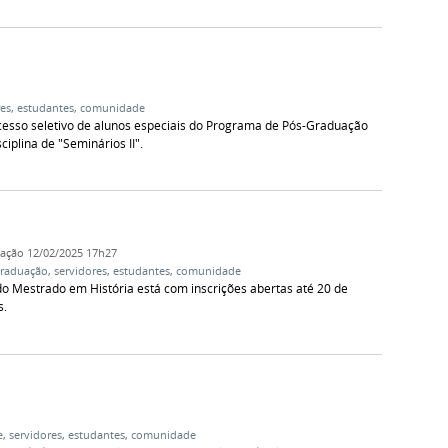
res
,
estudantes
,
comunidade
ocesso seletivo de alunos especiais do Programa de Pós-Graduação
ciplina de "Seminários II".
cação
12/02/2025 17h27
graduação
,
servidores
,
estudantes
,
comunidade
do Mestrado em História está com inscrições abertas até 20 de
s.
e
,
servidores
,
estudantes
,
comunidade