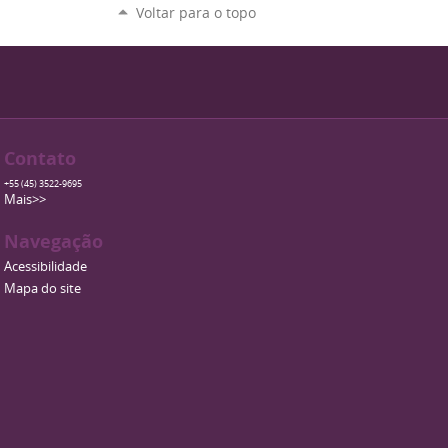
Voltar para o topo
Contato
+55 (45) 3522-9695
Mais>>
Navegação
Acessibilidade
Mapa do site