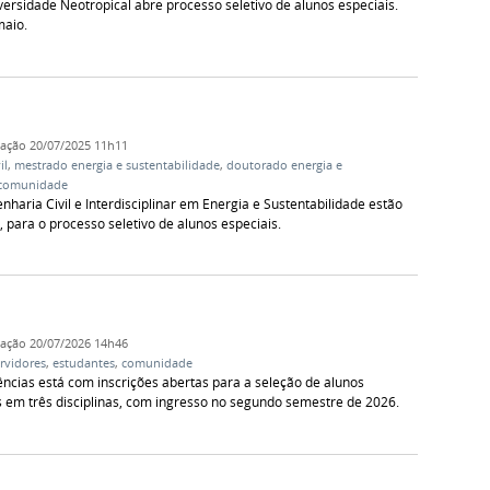
sidade Neotropical abre processo seletivo de alunos especiais.
maio.
cação
20/07/2025 11h11
il
,
mestrado energia e sustentabilidade
,
doutorado energia e
comunidade
ria Civil e Interdisciplinar em Energia e Sustentabilidade estão
, para o processo seletivo de alunos especiais.
cação
20/07/2026 14h46
rvidores
,
estudantes
,
comunidade
cias está com inscrições abertas para a seleção de alunos
s em três disciplinas, com ingresso no segundo semestre de 2026.