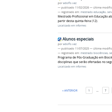
por
adolfo.vaz
—
publicado
11/02/2026
—
última modifi
— registrado em:
mestrado educação
,
ser
Mestrado Profissional em Educação abre
partir desta quinta-feira (12).
Localizado em
Informes
Alunos especiais
por
adolfo.vaz
—
publicado
11/07/2025
—
última modifi
— registrado em:
mestrado biociências
,
se
Programa de Pós-Graduação em Biociênc
disciplinas que serão ofertadas no se
Localizado em
Informes
« ANTERIOR
1
...
7