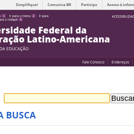
Simplifique!
Comunica BR
Participe
Acesso à infor
do
1
Ir para o menu
2
Ir para
ACESSIBILIDA
para o rodapé
4
rsidade Federal da
ração Latino-Americana
 DA EDUCAÇÃO
Fale Conosco
Endereços
A BUSCA