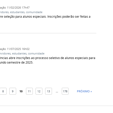
cação
11/02/2026 17h47
vidores
,
estudantes
,
comunidade
 seleção para alunos especiais. Inscrições poderão ser feitas a
cação
11/07/2025 16h02
rvidores
,
estudantes
,
comunidade
ias abre inscrições ao processo seletivo de alunos especiais para
gundo semestre de 2025.
8
9
10
11
12
13
...
178
PRÓXIMO »