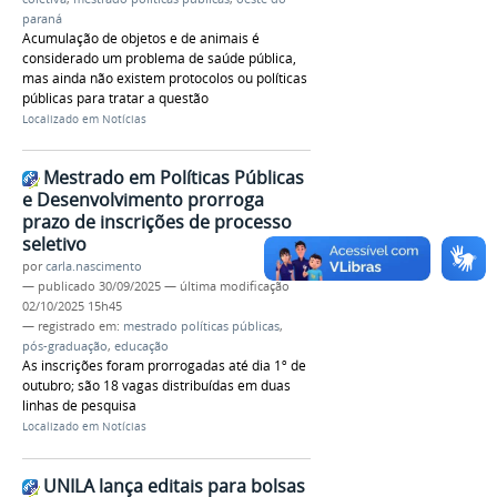
paraná
Acumulação de objetos e de animais é
considerado um problema de saúde pública,
mas ainda não existem protocolos ou políticas
públicas para tratar a questão
Localizado em
Notícias
Mestrado em Políticas Públicas
e Desenvolvimento prorroga
prazo de inscrições de processo
seletivo
por
carla.nascimento
—
publicado
30/09/2025
—
última modificação
02/10/2025 15h45
— registrado em:
mestrado políticas públicas
,
pós-graduação
,
educação
As inscrições foram prorrogadas até dia 1º de
outubro; são 18 vagas distribuídas em duas
linhas de pesquisa
Localizado em
Notícias
UNILA lança editais para bolsas