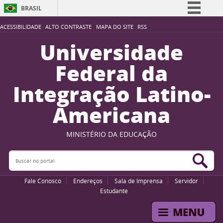
BRASIL
Simplifique!
ACESSIBILIDADE
ALTO CONTRASTE
MAPA DO SITE
RSS
Comunica BR
Universidade
Participe
Federal da
Acesso à informação
Integração Latino-
Legislação
Americana
Canais
MINISTÉRIO DA EDUCAÇÃO
Buscar no portal
Bus
Fale Conosco
Endereços
Sala de Imprensa
Servidor
Estudante