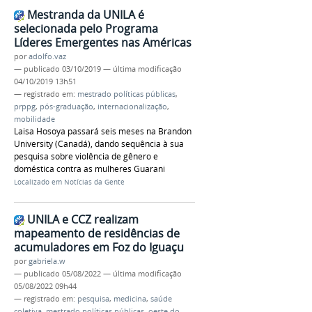
Mestranda da UNILA é
selecionada pelo Programa
Líderes Emergentes nas Américas
por
adolfo.vaz
—
publicado
03/10/2019
—
última modificação
04/10/2019 13h51
— registrado em:
mestrado políticas públicas
,
prppg
,
pós-graduação
,
internacionalização
,
mobilidade
Laisa Hosoya passará seis meses na Brandon
University (Canadá), dando sequência à sua
pesquisa sobre violência de gênero e
doméstica contra as mulheres Guarani
Localizado em
Notícias da Gente
UNILA e CCZ realizam
mapeamento de residências de
acumuladores em Foz do Iguaçu
por
gabriela.w
—
publicado
05/08/2022
—
última modificação
05/08/2022 09h44
— registrado em:
pesquisa
,
medicina
,
saúde
coletiva
,
mestrado políticas públicas
,
oeste do