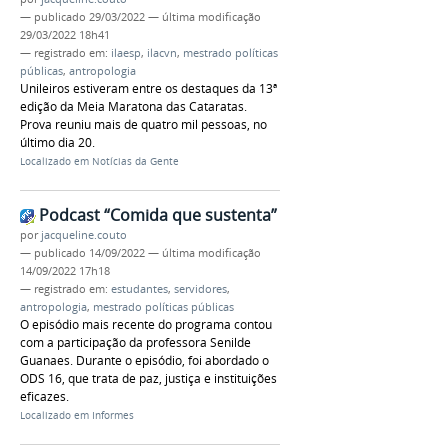
—
publicado
29/03/2022
—
última modificação
29/03/2022 18h41
— registrado em:
ilaesp
,
ilacvn
,
mestrado políticas
públicas
,
antropologia
Unileiros estiveram entre os destaques da 13ª
edição da Meia Maratona das Cataratas.
Prova reuniu mais de quatro mil pessoas, no
último dia 20.
Localizado em
Notícias da Gente
Podcast “Comida que sustenta”
por
jacqueline.couto
—
publicado
14/09/2022
—
última modificação
14/09/2022 17h18
— registrado em:
estudantes
,
servidores
,
antropologia
,
mestrado políticas públicas
O episódio mais recente do programa contou
com a participação da professora Senilde
Guanaes. Durante o episódio, foi abordado o
ODS 16, que trata de paz, justiça e instituições
eficazes.
Localizado em
Informes