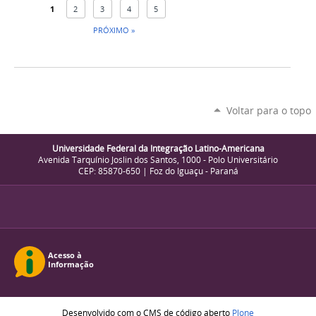
1
2
3
4
5
PRÓXIMO »
Voltar para o topo
Universidade Federal da Integração Latino-Americana
Avenida Tarquínio Joslin dos Santos, 1000 - Polo Universitário
CEP: 85870-650 | Foz do Iguaçu - Paraná
Desenvolvido com o CMS de código aberto
Plone