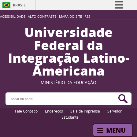
BRASIL
Simplifique!
ACESSIBILIDADE
ALTO CONTRASTE
MAPA DO SITE
RSS
Comunica BR
Universidade
Participe
Federal da
Acesso à informação
Integração Latino-
Legislação
Americana
Canais
MINISTÉRIO DA EDUCAÇÃO
Buscar no portal
Bus
Fale Conosco
Endereços
Sala de Imprensa
Servidor
Estudante