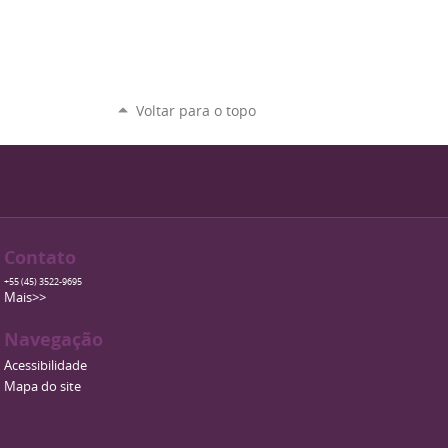
Voltar para o topo
Contato
+55 (45) 3522-9695
Mais>>
Navegação
Acessibilidade
Mapa do site