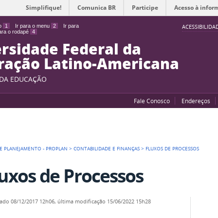
Simplifique!
Comunica BR
Participe
Acesso à infor
do
1
Ir para o menu
2
Ir para
ACESSIBILIDA
para o rodapé
4
rsidade Federal da
ração Latino-Americana
 DA EDUCAÇÃO
Fale Conosco
Endereços
DE PLANEJAMENTO - PROPLAN
>
CONTABILIDADE E FINANÇAS
>
FLUXOS DE PROCESSOS
luxos de Processos
cado
08/12/2017 12h06,
última modificação
15/06/2022 15h28