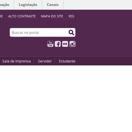
mação
Legislação
Canais
DE
ALTO CONTRASTE
MAPA DO SITE
RSS
Buscar no portal
Buscar no portal
YouTube
Facebook
Flickr
Instagram
Sala de Imprensa
Servidor
Estudante