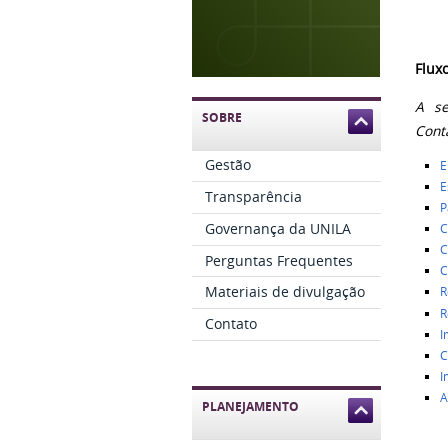
Flux
A se
SOBRE
Cont
Gestão
E
E
Transparência
P
Governança da UNILA
C
C
Perguntas Frequentes
C
Materiais de divulgação
R
R
Contato
I
C
I
A
PLANEJAMENTO