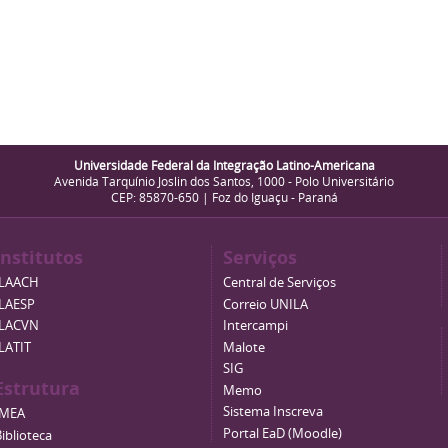
Universidade Federal da Integração Latino-Americana
Avenida Tarquínio Joslin dos Santos, 1000 - Polo Universitário
CEP: 85870-650 | Foz do Iguaçu - Paraná
Institutos
Serviços
ILAACH
Central de Serviços
ILAESP
Correio UNILA
ILACVN
Intercampi
ILATIT
Malote
SIG
Estrutura
Memo
Sistema Inscreva
IMEA
Portal EaD (Moodle)
iblioteca