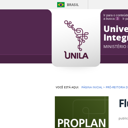
BRASIL
Ir para o conteú
a busca
3
Ir 
Unive
Integ
MINISTÉRIO
VOCÊ ESTÁ AQUI:
PÁGINA INICIAL
>
PRÓ-REITORIA 
F
publi