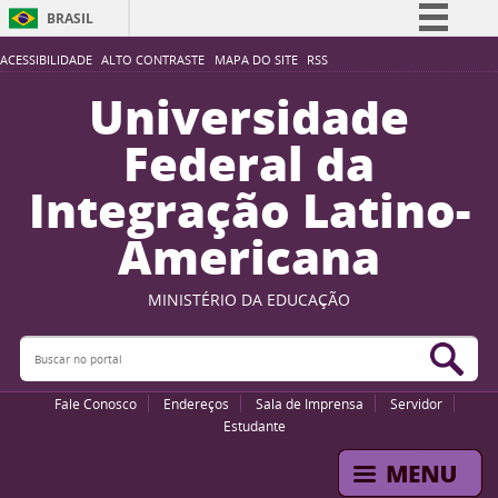
BRASIL
Simplifique!
ACESSIBILIDADE
ALTO CONTRASTE
MAPA DO SITE
RSS
Comunica BR
Universidade
Participe
Federal da
Acesso à informação
Integração Latino-
Legislação
Americana
Canais
MINISTÉRIO DA EDUCAÇÃO
Buscar no portal
Bus
Fale Conosco
Endereços
Sala de Imprensa
Servidor
Estudante