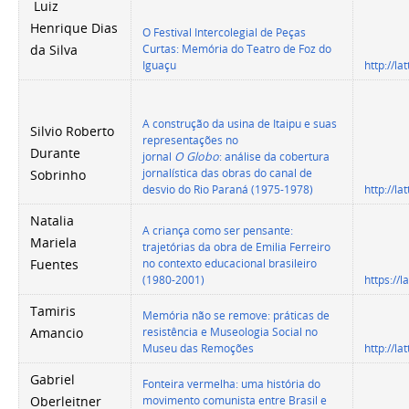
Luiz
Henrique Dias
O Festival Intercolegial de Peças
Curtas: Memória do Teatro de Foz do
da Silva
Iguaçu
http://l
A
construção da usina de Itaipu e suas
Silvio Roberto
representações no
Durante
jornal
O
Globo
: análise da cobertura
jornalística das obras do canal de
Sobrinho
desvio do Rio Paraná (1975-1978)
http://l
Natalia
A criança como ser pensante:
Mariela
trajetórias da obra de Emilia Ferreiro
no contexto educacional brasileiro
Fuentes
(1980-2001)
https://
Tamiris
Memória não se remove: práticas de
resistência e Museologia Social no
Amancio
Museu das Remoções
http://l
Gabriel
Fonteira vermelha: uma história do
movimento comunista entre Brasil e
Oberleitner