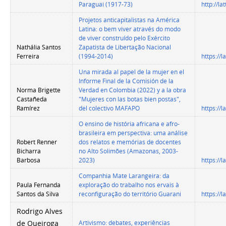
Paraguai (1917-73)
http://l
Projetos anticapitalistas na América
Latina: o bem viver através do modo
de viver construído pelo Exército
Nathália Santos
Zapatista de Libertação Nacional
Ferreira
(1994-2014)
https://
Una mirada al papel de la mujer en el
Informe Final de la Comisión de la
Norma Brigette
Verdad en Colombia (2022) y a la obra
Castañeda
"Mujeres con las botas bien postas",
Ramírez
del colectivo MAFAPO
https://
O ensino de história africana e afro-
brasileira em perspectiva: uma análise
Robert Renner
dos relatos e memórias de docentes
Bicharra
no Alto Solimões (Amazonas, 2003-
Barbosa
2023)
https://
Companhia Mate Larangeira: da
Paula Fernanda
exploração do trabalho nos ervais à
Santos da Silva
reconfiguração do território Guarani
https://
Rodrigo Alves
Artivismo: debates, experiências
de Queiroga