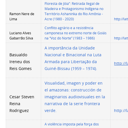
Floresta de Jóia”: Retirada Ilegal de
Madeira e Protagonismo Indígena no
Ramon Nere de
Território Ashaninka do Rio Amônia -
Lima
Acre (1980 - 2020)
http://l
Conflito agrário e a resistência
Luciano Alves
camponesa no extremo norte de Goiás
Gabarrão Silva
na “Voz do Norte” (1983 – 1986)
http://l
A importância da Unidade
Basualdo
Nacional e Binacional na Luta
Ireneu dos
Armada para Libertação da
http:/
Reis Gomes
Guiné-Bissau (1959 – 1974).
Visualidad, imagen y poder en
el amazonas: construcción de
Cesar Steven
imaginarios audiovisuales en la
Reina
narrativa de la serie frontera
Rodriguez
verde.
http:/
A violência imposta pela força dos