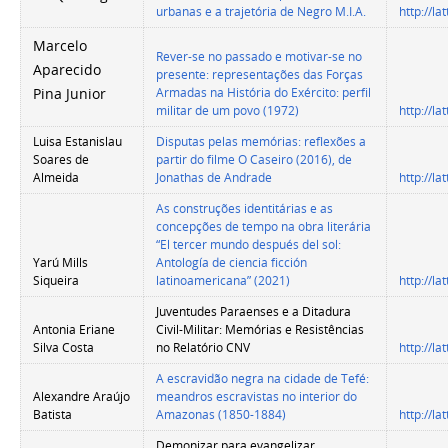
urbanas e a trajetória de Negro M.I.A.
http://l
Marcelo
Rever-se no passado e motivar-se no
Aparecido
presente: representações das Forças
Armadas na História do Exército: perfil
Pina Junior
militar de um povo (1972)
http://l
Luisa Estanislau
Disputas pelas memórias: reflexões a
Soares de
partir do filme O Caseiro (2016), de
Almeida
Jonathas de Andrade
http://l
As construções identitárias e as
concepções de tempo na obra literária
“El tercer mundo después del sol:
Yarú Mills
Antología de ciencia ficción
Siqueira
latinoamericana”
(2021)
http://l
Juventudes Paraenses e a Ditadura
Antonia Eriane
Civil-Militar: Memórias e Resistências
Silva Costa
no Relatório CNV
http://l
A escravidão negra na cidade de Tefé:
Alexandre Araújo
meandros escravistas no interior do
Batista
Amazonas (1850-1884)
http://l
Demonizar para evangelizar.