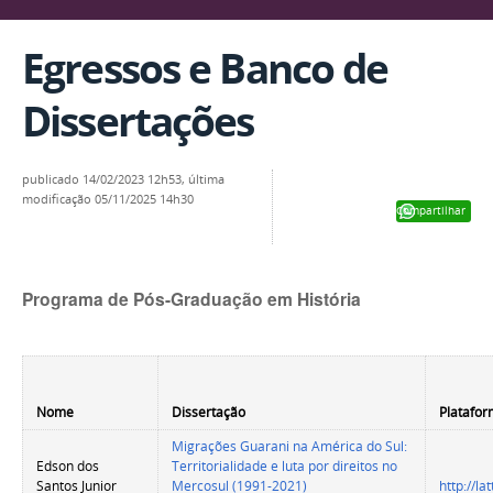
Egressos e Banco de
Dissertações
publicado
14/02/2023 12h53,
última
modificação
05/11/2025 14h30
Compartilhar
Programa de Pós-Graduação em História
Nome
Dissertação
Plat
Migrações Guarani na América do Sul:
Edson dos
Territorialidade e luta por direitos no
Santos Junior
Mercosul (1991-2021)
http://l