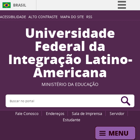
BRASIL
Simplifique!
ACESSIBILIDADE
ALTO CONTRASTE
MAPA DO SITE
RSS
Comunica BR
Universidade
Participe
Federal da
Acesso à informação
Integração Latino-
Legislação
Americana
Canais
MINISTÉRIO DA EDUCAÇÃO
Buscar no portal
Bus
Fale Conosco
Endereços
Sala de Imprensa
Servidor
Estudante