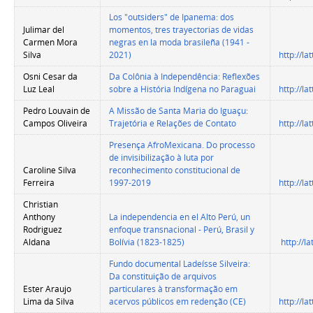
Los "outsiders" de Ipanema: dos
Julimar del
momentos, tres trayectorias de vidas
Carmen Mora
negras en la moda brasileña (1941 -
Silva
2021)
http://l
Osni Cesar da
Da Colônia à Independência: Reflexões
Luz Leal
sobre a História Indígena no Paraguai
http://l
Pedro Louvain de
A Missão de Santa Maria do Iguaçu:
Campos Oliveira
Trajetória e Relações de Contato
http://l
Presença AfroMexicana. Do processo
de invisibilização à luta por
Caroline Silva
reconhecimento constitucional de
Ferreira
1997-2019
http://l
Christian
Anthony
La independencia en el Alto Perú, un
Rodriguez
enfoque transnacional - Perú, Brasil y
Aldana
Bolívia (1823-1825)
http://l
Fundo documental Ladeísse Silveira:
Da constituição de arquivos
Ester Araujo
particulares à transformação em
Lima da Silva
acervos públicos em redenção (CE)
http://l