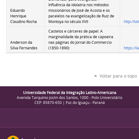
Influência da idolatria nos métodos
Eduardo
missionários de José de Acosta e os
Henrique
paralelos na evangelização de Ruiz de
Claudino Rocha
Montoya no século XVII
http://l
Castelos e cárceres de papel: A
marginalidade da prática de capoeira
Anderson da
nas páginas do Jornal do Commercio
Silva Fernandes
(1850-1890)
https://
Voltar para o topo
Universidade Federal da Integração Latino-Americana
Avenida Tarquínio Joslin dos Santos, 1000 - Polo Universitário
CEP: 85870-650 | Foz do Iguaçu - Paraná