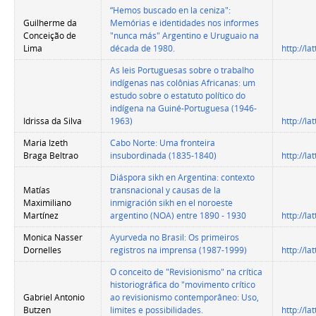
“Hemos buscado en la ceniza":
Guilherme da
Memórias e identidades nos informes
Conceição de
"nunca más" Argentino e Uruguaio na
Lima
década de 1980.
http://l
As leis Portuguesas sobre o trabalho
indígenas nas colônias Africanas: um
estudo sobre o estatuto político do
indígena na Guiné-Portuguesa (1946-
Idrissa da Silva
1963)
http://l
Maria Izeth
Cabo Norte: Uma fronteira
Braga Beltrao
insubordinada (1835-1840)
http://l
Diáspora sikh en Argentina: contexto
Matías
transnacional y causas de la
Maximiliano
inmigración sikh en el noroeste
Martínez
argentino (NOA) entre 1890 - 1930
http://l
Monica Nasser
Ayurveda no Brasil: Os primeiros
Dornelles
registros na imprensa (1987-1999)
http://l
O conceito de "Revisionismo" na crítica
historiográfica do "movimento crítico
Gabriel Antonio
ao revisionismo contemporâneo: Uso,
Butzen
limites e possibilidades.
http://l