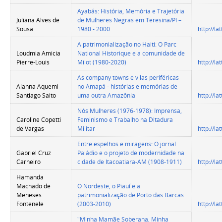
Ayabás: História, Memória e Trajetória
Juliana Alves de
de Mulheres Negras em Teresina/PI –
Sousa
1980 - 2000
http://l
A patrimonialização no Haiti: O Parc
Loudmia Amicia
National Historique e a comunidade de
Pierre-Louis
Milot (1980-2020)
http://l
As company towns e vilas periféricas
Alanna Aquemi
no Amapá - histórias e memórias de
Santiago Saito
uma outra Amazônia
http://l
Nós Mulheres (1976-1978): Imprensa,
Caroline Copetti
Feminismo e Trabalho na Ditadura
de Vargas
Militar
http://l
Entre espelhos e miragens: O jornal
Gabriel Cruz
Paládio e o projeto de modernidade na
Carneiro
cidade de Itacoatiara-AM (1908-1911)
http://l
Hamanda
Machado de
O Nordeste, o Piauí e a
Meneses
patrimonialização de Porto das Barcas
Fontenele
(2003-2010)
http://l
"Minha Mamãe Soberana, Minha