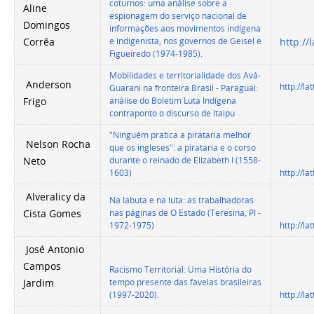
coturnos: uma análise sobre a
Aline
espionagem do serviço nacional de
Domingos
informações aos movimentos indígena
e indigenista, nos governos de Geisel e
Corrêa
http:/
Figueiredo (1974-1985).
Mobilidades e territorialidade dos Avá-
Anderson
http://l
Guarani na fronteira Brasil - Paraguai:
análise do Boletim Luta Indígena
Frigo
contraponto o discurso de Itaipu
"Ninguém pratica a pirataria melhor
Nelson Rocha
que os ingleses": a pirataria e o corso
durante o reinado de Elizabeth I (1558-
Neto
1603)
http://l
Alveralicy da
Na labuta e na luta: as trabalhadoras
nas páginas de O Estado (Teresina, PI -
Cista Gomes
1972-1975)
http://l
José Antonio
Campos
Racismo Territorial: Uma História do
tempo presente das favelas brasileiras
Jardim
(1997-2020).
http://l