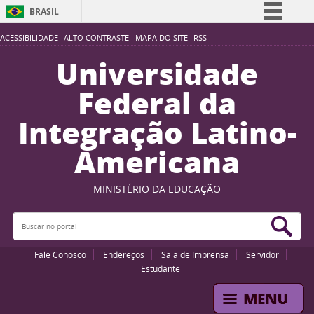
BRASIL
Simplifique!
ACESSIBILIDADE
ALTO CONTRASTE
MAPA DO SITE
RSS
Comunica BR
Universidade
Participe
Federal da
Acesso à informação
Integração Latino-
Legislação
Americana
Canais
MINISTÉRIO DA EDUCAÇÃO
Buscar no portal
Bus
Fale Conosco
Endereços
Sala de Imprensa
Servidor
Estudante