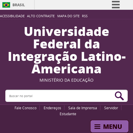
BRASIL
Simplifique!
ACESSIBILIDADE
ALTO CONTRASTE
MAPA DO SITE
RSS
Comunica BR
Universidade
Participe
Federal da
Acesso à informação
Integração Latino-
Legislação
Americana
Canais
MINISTÉRIO DA EDUCAÇÃO
Buscar no portal
Bus
Fale Conosco
Endereços
Sala de Imprensa
Servidor
Estudante