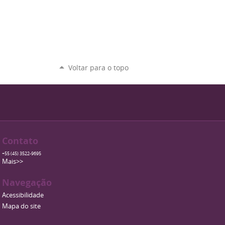
Voltar para o topo
Contato
+55 (45) 3522-9695
Mais>>
Navegação
Acessibilidade
Mapa do site