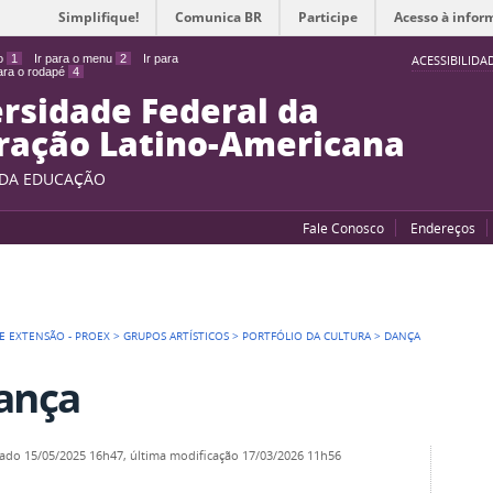
Simplifique!
Comunica BR
Participe
Acesso à infor
do
1
Ir para o menu
2
Ir para
ACESSIBILIDA
para o rodapé
4
rsidade Federal da
ração Latino-Americana
 DA EDUCAÇÃO
Fale Conosco
Endereços
DE EXTENSÃO - PROEX
>
GRUPOS ARTÍSTICOS
>
PORTFÓLIO DA CULTURA
>
DANÇA
ança
cado
15/05/2025 16h47,
última modificação
17/03/2026 11h56