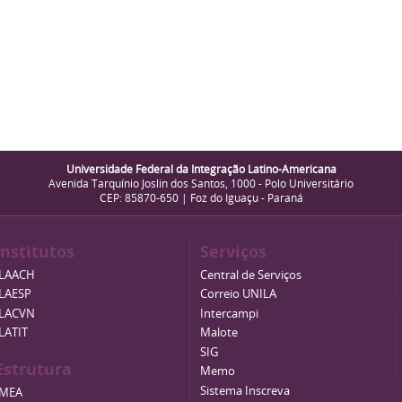
Universidade Federal da Integração Latino-Americana
Avenida Tarquínio Joslin dos Santos, 1000 - Polo Universitário
CEP: 85870-650 | Foz do Iguaçu - Paraná
Institutos
Serviços
ILAACH
Central de Serviços
ILAESP
Correio UNILA
ILACVN
Intercampi
ILATIT
Malote
SIG
Estrutura
Memo
Sistema Inscreva
IMEA