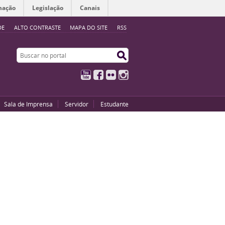
mação
Legislação
Canais
DE
ALTO CONTRASTE
MAPA DO SITE
RSS
Buscar no portal
Buscar no portal
YouTube
Facebook
Flickr
Instagram
Sala de Imprensa
Servidor
Estudante