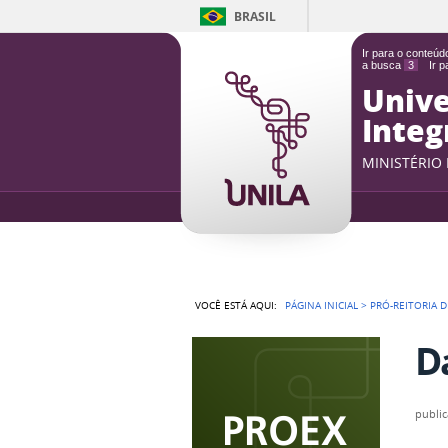
BRASIL
Ir para o conteú
a busca
3
Ir 
Unive
Integ
MINISTÉRIO
VOCÊ ESTÁ AQUI:
PÁGINA INICIAL
>
PRÓ-REITORIA 
D
publi