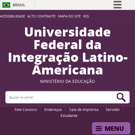
BRASIL
Simplifique!
ACESSIBILIDADE
ALTO CONTRASTE
MAPA DO SITE
RSS
Comunica BR
Universidade
Participe
Federal da
Acesso à informação
Integração Latino-
Legislação
Americana
Canais
MINISTÉRIO DA EDUCAÇÃO
Buscar no portal
Bus
Fale Conosco
Endereços
Sala de Imprensa
Servidor
Estudante