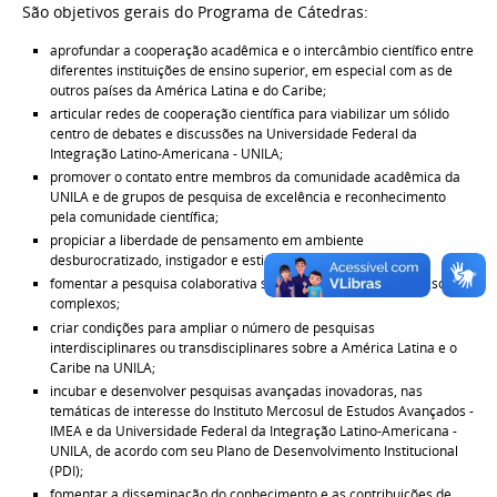
São objetivos gerais do Programa de Cátedras:
aprofundar a cooperação acadêmica e o intercâmbio científico entre
diferentes instituições de ensino superior, em especial com as de
outros países da América Latina e do Caribe;
articular redes de cooperação científica para viabilizar um sólido
centro de debates e discussões na Universidade Federal da
Integração Latino-Americana - UNILA;
promover o contato entre membros da comunidade acadêmica da
UNILA e de grupos de pesquisa de excelência e reconhecimento
pela comunidade científica;
propiciar a liberdade de pensamento em ambiente
desburocratizado, instigador e estimulante;
fomentar a pesquisa colaborativa sobre desafios científicos e sociais
complexos;
criar condições para ampliar o número de pesquisas
interdisciplinares ou transdisciplinares sobre a América Latina e o
Caribe na UNILA;
incubar e desenvolver pesquisas avançadas inovadoras, nas
temáticas de interesse do Instituto Mercosul de Estudos Avançados -
IMEA e da Universidade Federal da Integração Latino-Americana -
UNILA, de acordo com seu Plano de Desenvolvimento Institucional
(PDI);
fomentar a disseminação do conhecimento e as contribuições de