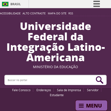
BRASIL
Simplifique!
ACESSIBILIDADE
ALTO CONTRASTE
MAPA DO SITE
RSS
Comunica BR
Universidade
Participe
Federal da
Acesso à informação
Integração Latino-
Legislação
Americana
Canais
MINISTÉRIO DA EDUCAÇÃO
Buscar no portal
Bus
Fale Conosco
Endereços
Sala de Imprensa
Servidor
Estudante