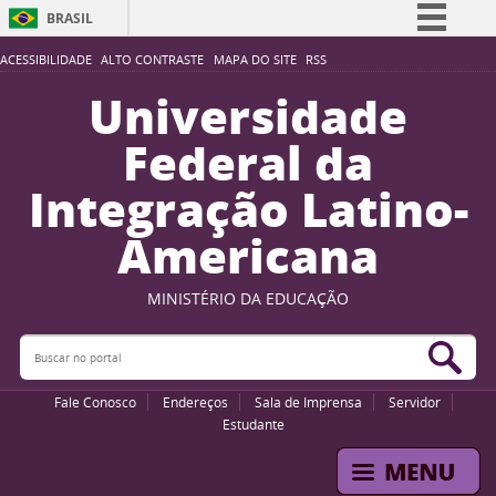
BRASIL
Simplifique!
ACESSIBILIDADE
ALTO CONTRASTE
MAPA DO SITE
RSS
Comunica BR
Universidade
Participe
Federal da
Acesso à informação
Integração Latino-
Legislação
Americana
Canais
MINISTÉRIO DA EDUCAÇÃO
Buscar no portal
Bus
Fale Conosco
Endereços
Sala de Imprensa
Servidor
Estudante