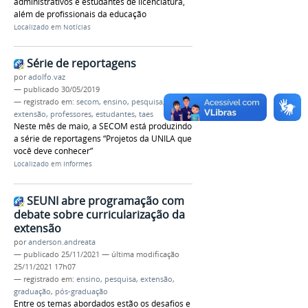
administrativos e estudantes de licenciatura,
além de profissionais da educação
Localizado em
Notícias
Série de reportagens
por
adolfo.vaz
—
publicado
30/05/2019
— registrado em:
secom
,
ensino
,
pesquisa
,
extensão
,
professores
,
estudantes
,
taes
Neste mês de maio, a SECOM está produzindo
a série de reportagens “Projetos da UNILA que
você deve conhecer”
Localizado em
Informes
SEUNI abre programação com
debate sobre curricularização da
extensão
por
anderson.andreata
—
publicado
25/11/2021
—
última modificação
25/11/2021 17h07
— registrado em:
ensino
,
pesquisa
,
extensão
,
graduação
,
pós-graduação
Entre os temas abordados estão os desafios e