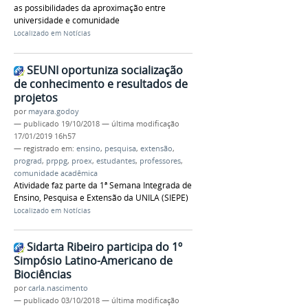
as possibilidades da aproximação entre
universidade e comunidade
Localizado em
Notícias
SEUNI oportuniza socialização
de conhecimento e resultados de
projetos
por
mayara.godoy
—
publicado
19/10/2018
—
última modificação
17/01/2019 16h57
— registrado em:
ensino
,
pesquisa
,
extensão
,
prograd
,
prppg
,
proex
,
estudantes
,
professores
,
comunidade acadêmica
Atividade faz parte da 1ª Semana Integrada de
Ensino, Pesquisa e Extensão da UNILA (SIEPE)
Localizado em
Notícias
Sidarta Ribeiro participa do 1º
Simpósio Latino-Americano de
Biociências
por
carla.nascimento
—
publicado
03/10/2018
—
última modificação