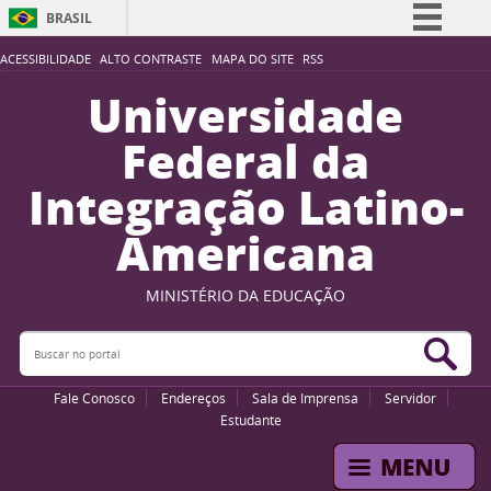
BRASIL
Simplifique!
ACESSIBILIDADE
ALTO CONTRASTE
MAPA DO SITE
RSS
Comunica BR
Universidade
Participe
Federal da
Acesso à informação
Integração Latino-
Legislação
Americana
Canais
MINISTÉRIO DA EDUCAÇÃO
Buscar no portal
Bus
Fale Conosco
Endereços
Sala de Imprensa
Servidor
Estudante