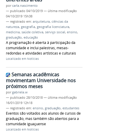
por
carla.nascimento
—
publicado
04/10/2019
—
última modificação
04/10/2019 15h38
— registrado em:
arquitetura
,
ciências da
natureza
,
geografia
,
geografia licenciatura
,
medicina
,
saúde coletiva
,
serviço social
,
ensino
,
graduação
,
educação
A programação é aberta à participação da
comunidade e inclui palestras, mesas-
redondas e atividades artísticas e culturais
Localizado em
Notícias
Semanas acadêmicas
movimentam Universidade nos
próximos meses
por
gabriela.w
—
publicado
28/10/2018
—
última modificação
16/01/2019 12h18
— registrado em:
ensino
,
graduação
,
estudantes
Eventos são voltados aos alunos de cursos de
graduação, mas também são abertos para a
comunidade iguaçuense
Localizado em
Notícias