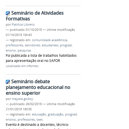
Seminário de Atividades
Formativas
por
Patrícia Librenz
—
publicado
01/10/2019
—
última modificação
01/10/2019 16h43
— registrado em:
comunidade acadêmica
,
professores
,
servidores
,
estudantes
,
prograd
,
ensino
,
pesquisa
Foi publicada a lista de trabalhos habilitados
para apresentação oral no SAFOR
Localizado em
Informes
Seminário debate
planejamento educacional no
ensino superior
por
mayara.godoy
—
publicado
26/02/2018
—
última modificação
21/01/2019 16h35
— registrado em:
educação
,
graduação
,
prograd
,
ensino
,
professores
,
taes
Evento é destinado a docentes, técnico-