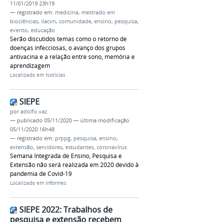
11/01/2019 23h19
— registrado em:
medicina
,
mestrado em
biociências
,
ilacvn
,
comunidade
,
ensino
,
pesquisa
,
evento
,
educação
Serão discutidos temas como o retorno de
doenças infecciosas, o avanço dos grupos
antivacina e a relação entre sono, memória e
aprendizagem
Localizado em
Notícias
SIEPE
por
adolfo.vaz
—
publicado
05/11/2020
—
última modificação
05/11/2020 16h48
— registrado em:
prppg
,
pesquisa
,
ensino
,
extensão
,
servidores
,
estudantes
,
coronavírus
Semana Integrada de Ensino, Pesquisa e
Extensão não será realizada em 2020 devido à
pandemia de Covid-19
Localizado em
Informes
SIEPE 2022: Trabalhos de
pesquisa e extensão recebem