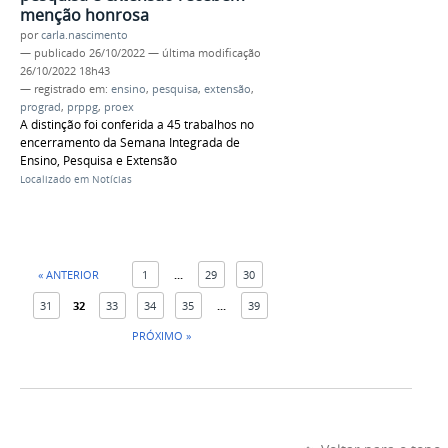
menção honrosa
por
carla.nascimento
—
publicado
26/10/2022
—
última modificação
26/10/2022 18h43
— registrado em:
ensino
,
pesquisa
,
extensão
,
prograd
,
prppg
,
proex
A distinção foi conferida a 45 trabalhos no
encerramento da Semana Integrada de
Ensino, Pesquisa e Extensão
Localizado em
Notícias
« ANTERIOR
1
...
29
30
31
32
33
34
35
...
39
PRÓXIMO »