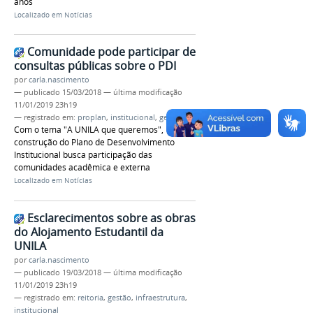
anos
Localizado em
Notícias
Comunidade pode participar de
consultas públicas sobre o PDI
por
carla.nascimento
—
publicado
15/03/2018
—
última modificação
11/01/2019 23h19
— registrado em:
proplan
,
institucional
,
gestão
Com o tema "A UNILA que queremos",
construção do Plano de Desenvolvimento
Institucional busca participação das
comunidades acadêmica e externa
Localizado em
Notícias
Esclarecimentos sobre as obras
do Alojamento Estudantil da
UNILA
por
carla.nascimento
—
publicado
19/03/2018
—
última modificação
11/01/2019 23h19
— registrado em:
reitoria
,
gestão
,
infraestrutura
,
institucional