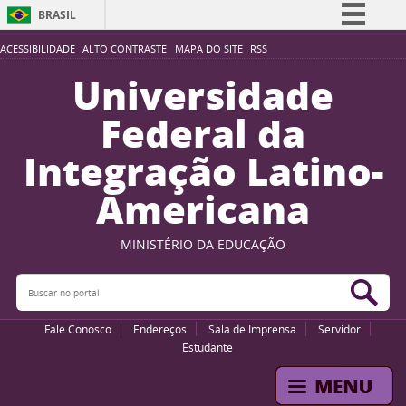
BRASIL
Simplifique!
ACESSIBILIDADE
ALTO CONTRASTE
MAPA DO SITE
RSS
Comunica BR
Universidade
Participe
Federal da
Acesso à informação
Integração Latino-
Legislação
Americana
Canais
MINISTÉRIO DA EDUCAÇÃO
Buscar no portal
Bus
Fale Conosco
Endereços
Sala de Imprensa
Servidor
Estudante