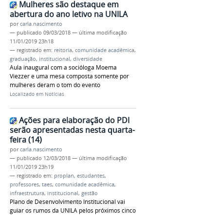
Mulheres são destaque em
abertura do ano letivo na UNILA
por
carla.nascimento
—
publicado
09/03/2018
—
última modificação
11/01/2019 23h18
— registrado em:
reitoria
,
comunidade acadêmica
,
graduação
,
institucional
,
diversidade
Aula inaugural com a socióloga Moema
Viezzer e uma mesa composta somente por
mulheres deram o tom do evento
Localizado em
Notícias
Ações para elaboração do PDI
serão apresentadas nesta quarta-
feira (14)
por
carla.nascimento
—
publicado
12/03/2018
—
última modificação
11/01/2019 23h19
— registrado em:
proplan
,
estudantes
,
professores
,
taes
,
comunidade acadêmica
,
infraestrutura
,
institucional
,
gestão
Plano de Desenvolvimento Institucional vai
guiar os rumos da UNILA pelos próximos cinco