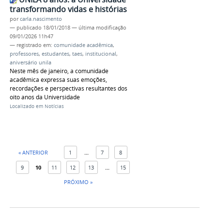
transformando vidas e histórias
por
carla.nascimento
—
publicado
18/01/2018
—
última modificação
09/01/2026 11h47
— registrado em:
comunidade acadêmica
,
professores
,
estudantes
,
taes
,
institucional
,
aniversário unila
Neste mês de janeiro, a comunidade
acadêmica expressa suas emoções,
recordações e perspectivas resultantes dos
oito anos da Universidade
Localizado em
Notícias
« ANTERIOR
1
...
7
8
9
10
11
12
13
...
15
PRÓXIMO »