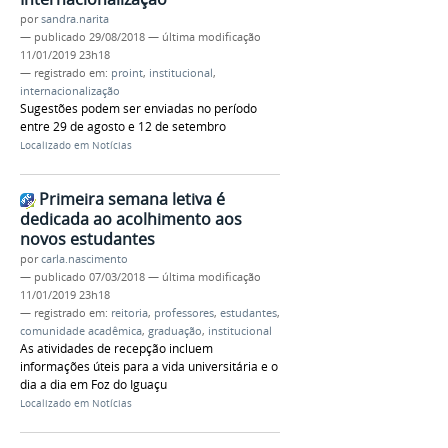
por
sandra.narita
—
publicado
29/08/2018
—
última modificação
11/01/2019 23h18
— registrado em:
proint
,
institucional
,
internacionalização
Sugestões podem ser enviadas no período
entre 29 de agosto e 12 de setembro
Localizado em
Notícias
Primeira semana letiva é
dedicada ao acolhimento aos
novos estudantes
por
carla.nascimento
—
publicado
07/03/2018
—
última modificação
11/01/2019 23h18
— registrado em:
reitoria
,
professores
,
estudantes
,
comunidade acadêmica
,
graduação
,
institucional
As atividades de recepção incluem
informações úteis para a vida universitária e o
dia a dia em Foz do Iguaçu
Localizado em
Notícias