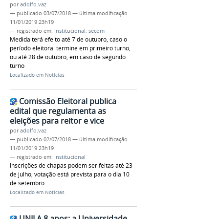
por
adolfo.vaz
—
publicado
03/07/2018
—
última modificação
11/01/2019 23h19
— registrado em:
institucional
,
secom
Medida terá efeito até 7 de outubro, caso o
período eleitoral termine em primeiro turno,
ou até 28 de outubro, em caso de segundo
turno
Localizado em
Notícias
Comissão Eleitoral publica
edital que regulamenta as
eleições para reitor e vice
por
adolfo.vaz
—
publicado
02/07/2018
—
última modificação
11/01/2019 23h19
— registrado em:
institucional
Inscrições de chapas podem ser feitas até 23
de julho; votação está prevista para o dia 10
de setembro
Localizado em
Notícias
UNILA 8 anos: a Universidade