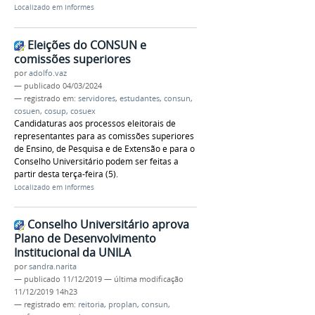
Localizado em
Informes
Eleições do CONSUN e
comissões superiores
por
adolfo.vaz
—
publicado
04/03/2024
— registrado em:
servidores
,
estudantes
,
consun
,
cosuen
,
cosup
,
cosuex
Candidaturas aos processos eleitorais de
representantes para as comissões superiores
de Ensino, de Pesquisa e de Extensão e para o
Conselho Universitário podem ser feitas a
partir desta terça-feira (5).
Localizado em
Informes
Conselho Universitário aprova
Plano de Desenvolvimento
Institucional da UNILA
por
sandra.narita
—
publicado
11/12/2019
—
última modificação
11/12/2019 14h23
— registrado em:
reitoria
,
proplan
,
consun
,