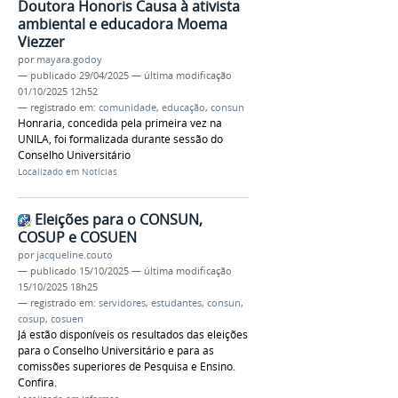
Doutora Honoris Causa à ativista
ambiental e educadora Moema
Viezzer
por
mayara.godoy
—
publicado
29/04/2025
—
última modificação
01/10/2025 12h52
— registrado em:
comunidade
,
educação
,
consun
Honraria, concedida pela primeira vez na
UNILA, foi formalizada durante sessão do
Conselho Universitário
Localizado em
Notícias
Eleições para o CONSUN,
COSUP e COSUEN
por
jacqueline.couto
—
publicado
15/10/2025
—
última modificação
15/10/2025 18h25
— registrado em:
servidores
,
estudantes
,
consun
,
cosup
,
cosuen
Já estão disponíveis os resultados das eleições
para o Conselho Universitário e para as
comissões superiores de Pesquisa e Ensino.
Confira.