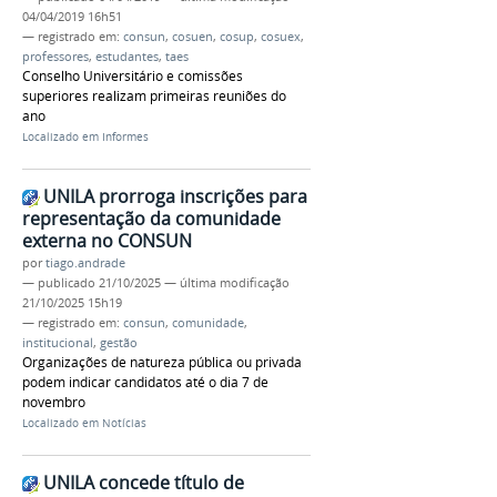
04/04/2019 16h51
— registrado em:
consun
,
cosuen
,
cosup
,
cosuex
,
professores
,
estudantes
,
taes
Conselho Universitário e comissões
superiores realizam primeiras reuniões do
ano
Localizado em
Informes
UNILA prorroga inscrições para
representação da comunidade
externa no CONSUN
por
tiago.andrade
—
publicado
21/10/2025
—
última modificação
21/10/2025 15h19
— registrado em:
consun
,
comunidade
,
institucional
,
gestão
Organizações de natureza pública ou privada
podem indicar candidatos até o dia 7 de
novembro
Localizado em
Notícias
UNILA concede título de