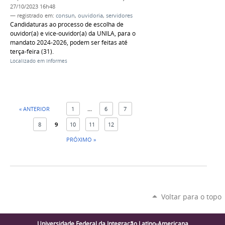
27/10/2023 16h48
— registrado em:
consun
,
ouvidoria
,
servidores
Candidaturas ao processo de escolha de
ouvidor(a) e vice-ouvidor(a) da UNILA, para o
mandato 2024-2026, podem ser feitas até
terça-feira (31).
Localizado em
Informes
« ANTERIOR
1
...
6
7
8
9
10
11
12
PRÓXIMO »
Voltar para o topo
Universidade Federal da Integração Latino-Americana