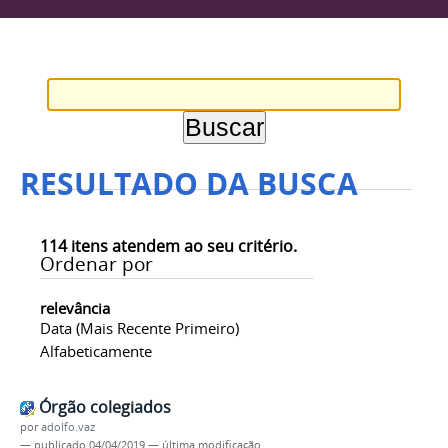
RESULTADO DA BUSCA
114
itens atendem ao seu critério.
Ordenar por
relevância
Data (mais Recente Primeiro)
Alfabeticamente
Órgão colegiados
por
adolfo.vaz
—
publicado
04/04/2019
—
última modificação