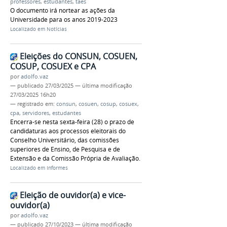
professores
,
estudantes
,
taes
O documento irá nortear as ações da
Universidade para os anos 2019-2023
Localizado em
Notícias
Eleições do CONSUN, COSUEN,
COSUP, COSUEX e CPA
por
adolfo.vaz
—
publicado
27/03/2025
—
última modificação
27/03/2025 16h20
— registrado em:
consun
,
cosuen
,
cosup
,
cosuex
,
cpa
,
servidores
,
estudantes
Encerra-se nesta sexta-feira (28) o prazo de
candidaturas aos processos eleitorais do
Conselho Universitário, das comissões
superiores de Ensino, de Pesquisa e de
Extensão e da Comissão Própria de Avaliação.
Localizado em
Informes
Eleição de ouvidor(a) e vice-
ouvidor(a)
por
adolfo.vaz
—
publicado
27/10/2023
—
última modificação