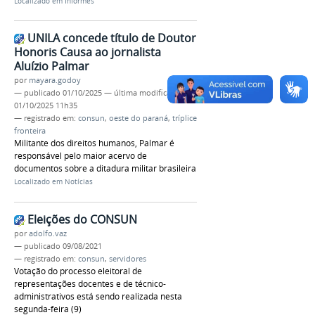
Localizado em
Informes
UNILA concede título de Doutor
Honoris Causa ao jornalista
Aluízio Palmar
por
mayara.godoy
—
publicado
01/10/2025
—
última modificação
01/10/2025 11h35
— registrado em:
consun
,
oeste do paraná
,
tríplice
fronteira
Militante dos direitos humanos, Palmar é
responsável pelo maior acervo de
documentos sobre a ditadura militar brasileira
Localizado em
Notícias
Eleições do CONSUN
por
adolfo.vaz
—
publicado
09/08/2021
— registrado em:
consun
,
servidores
Votação do processo eleitoral de
representações docentes e de técnico-
administrativos está sendo realizada nesta
segunda-feira (9)