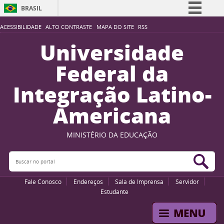
BRASIL
Simplifique!
ACESSIBILIDADE
ALTO CONTRASTE
MAPA DO SITE
RSS
Comunica BR
Universidade
Participe
Federal da
Acesso à informação
Integração Latino-
Legislação
Americana
Canais
MINISTÉRIO DA EDUCAÇÃO
Buscar no portal
Bus
Fale Conosco
Endereços
Sala de Imprensa
Servidor
Estudante