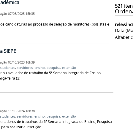
cadêmica
521
iten
Orden
cação
07/03/2025 15h35
relevânc
 de candidaturas ao processo de seleção de monitores (bolsistas e
Data (ma
Alfabeti
a SIEPE
cação
02/10/2023 16h39
studantes
,
servidores
,
ensino
,
pesquisa
,
extensão
r ou avaliador de trabalho da 5ª Semana Integrada de Ensino,
ça-feira (3).
cação
11/10/2024 18h38
studantes
,
servidores
,
ensino
,
pesquisa
,
extensão
aliadores de trabalhos da 6ª Semana Integrada de Ensino, Pesquisa
para realizar a inscrição.