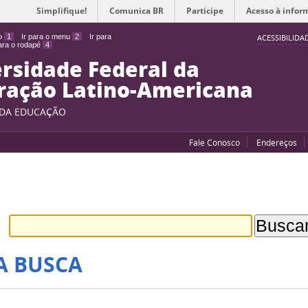
Simplifique!
Comunica BR
Participe
Acesso à infor
do
1
Ir para o menu
2
Ir para
ACESSIBILIDA
para o rodapé
4
rsidade Federal da
ração Latino-Americana
 DA EDUCAÇÃO
Fale Conosco
Endereços
A BUSCA