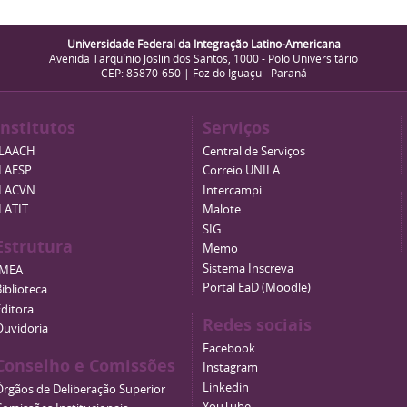
Universidade Federal da Integração Latino-Americana
Avenida Tarquínio Joslin dos Santos, 1000 - Polo Universitário
CEP: 85870-650 | Foz do Iguaçu - Paraná
Institutos
Serviços
ILAACH
Central de Serviços
ILAESP
Correio UNILA
ILACVN
Intercampi
ILATIT
Malote
SIG
Estrutura
Memo
Sistema Inscreva
IMEA
Portal EaD (Moodle)
iblioteca
Editora
Redes sociais
Ouvidoria
Facebook
Conselho e Comissões
Instagram
Linkedin
Órgãos de Deliberação Superior
YouTube