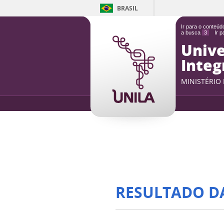
BRASIL
Ir para o conteú
a busca
3
Ir 
Unive
Integ
MINISTÉRIO
RESULTADO D