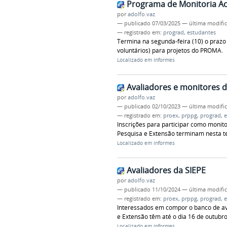
Programa de Monitoria A
por
adolfo.vaz
—
publicado
07/03/2025
—
última modifi
— registrado em:
prograd
,
estudantes
Termina na segunda-feira (10) o prazo
voluntários) para projetos do PROMA.
Localizado em
Informes
Avaliadores e monitores d
por
adolfo.vaz
—
publicado
02/10/2023
—
última modifi
— registrado em:
proex
,
prppg
,
prograd
,
e
Inscrições para participar como monito
Pesquisa e Extensão terminam nesta ter
Localizado em
Informes
Avaliadores da SIEPE
por
adolfo.vaz
—
publicado
11/10/2024
—
última modifi
— registrado em:
proex
,
prppg
,
prograd
,
e
Interessados em compor o banco de av
e Extensão têm até o dia 16 de outubro 
Localizado em
Informes