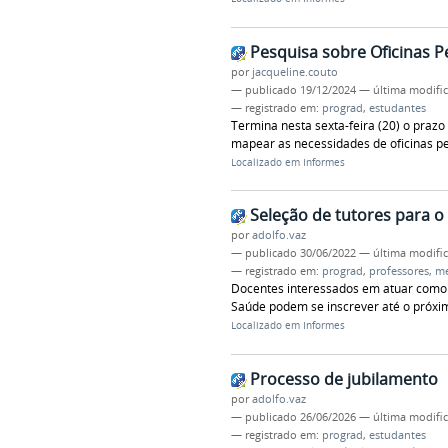
Pesquisa sobre Oficinas 
por
jacqueline.couto
—
publicado
19/12/2024
—
última modifi
— registrado em:
prograd
,
estudantes
Termina nesta sexta-feira (20) o praz
mapear as necessidades de oficinas p
Localizado em
Informes
Seleção de tutores para o
por
adolfo.vaz
—
publicado
30/06/2022
—
última modifi
— registrado em:
prograd
,
professores
,
me
Docentes interessados em atuar como
Saúde podem se inscrever até o próxi
Localizado em
Informes
Processo de jubilamento
por
adolfo.vaz
—
publicado
26/06/2026
—
última modifi
— registrado em:
prograd
,
estudantes