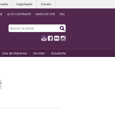
mação
Legislação
Canais
DE
ALTO CONTRASTE
MAPA DO SITE
RSS
Buscar no portal
Buscar no portal
YouTube
Facebook
Flickr
Instagram
Sala de Imprensa
Servidor
Estudante