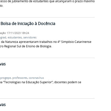
cesso de jubilamento de estudantes que alcançaram o prazo máximo
ão.
 Bolsa de Iniciação à Docência
cação
17/11/2023 18h24
ograd
,
estudantes
,
servidores
as da Natureza apresentaram trabalhos no 4º Simpósio Catarinense
o Regional Sul de Ensino de Biologia.
vas
,
progepe
,
professores
,
coronavírus
ma “Tecnologias na Educação Superior”; docentes podem se
vas