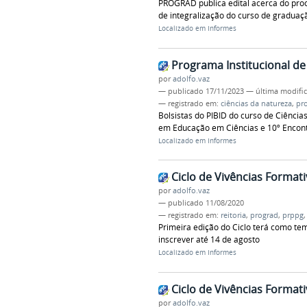
PROGRAD publica edital acerca do pro
de integralização do curso de graduaç
Localizado em
Informes
Programa Institucional de
por
adolfo.vaz
—
publicado
17/11/2023
—
última modifi
— registrado em:
ciências da natureza
,
pr
Bolsistas do PIBID do curso de Ciênci
em Educação em Ciências e 10º Encontr
Localizado em
Informes
Ciclo de Vivências Formati
por
adolfo.vaz
—
publicado
11/08/2020
— registrado em:
reitoria
,
prograd
,
prppg
Primeira edição do Ciclo terá como te
inscrever até 14 de agosto
Localizado em
Informes
Ciclo de Vivências Formati
por
adolfo.vaz