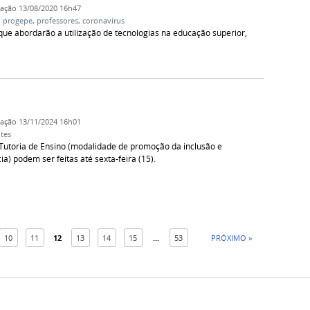
cação
13/08/2020 16h47
,
progepe
,
professores
,
coronavírus
 que abordarão a utilização de tecnologias na educação superior,
cação
13/11/2024 16h01
tes
a Tutoria de Ensino (modalidade de promoção da inclusão e
a) podem ser feitas até sexta-feira (15).
10
11
12
13
14
15
...
53
PRÓXIMO »