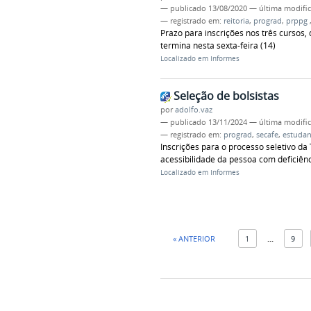
—
publicado
13/08/2020
—
última modifi
— registrado em:
reitoria
,
prograd
,
prppg
Prazo para inscrições nos três cursos,
termina nesta sexta-feira (14)
Localizado em
Informes
Seleção de bolsistas
por
adolfo.vaz
—
publicado
13/11/2024
—
última modifi
— registrado em:
prograd
,
secafe
,
estudan
Inscrições para o processo seletivo d
acessibilidade da pessoa com deficiênci
Localizado em
Informes
« ANTERIOR
1
...
9