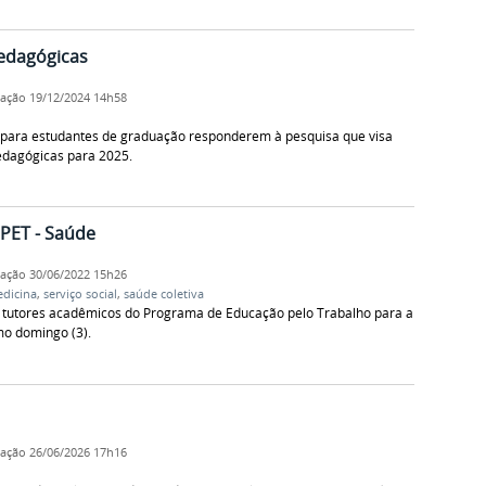
Pedagógicas
cação
19/12/2024 14h58
o para estudantes de graduação responderem à pesquisa que visa
edagógicas para 2025.
 PET - Saúde
cação
30/06/2022 15h26
dicina
,
serviço social
,
saúde coletiva
 tutores acadêmicos do Programa de Educação pelo Trabalho para a
mo domingo (3).
cação
26/06/2026 17h16