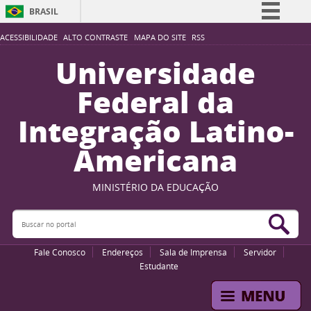
BRASIL
Simplifique!
ACESSIBILIDADE
ALTO CONTRASTE
MAPA DO SITE
RSS
Comunica BR
Universidade
Participe
Federal da
Acesso à informação
Integração Latino-
Legislação
Americana
Canais
MINISTÉRIO DA EDUCAÇÃO
Buscar no portal
Bus
Fale Conosco
Endereços
Sala de Imprensa
Servidor
Estudante