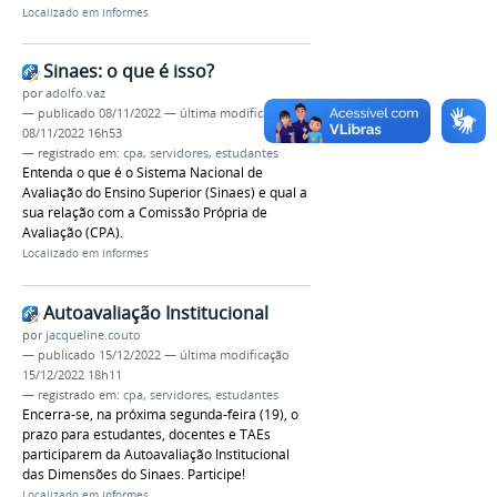
Localizado em
Informes
Sinaes: o que é isso?
por
adolfo.vaz
—
publicado
08/11/2022
—
última modificação
08/11/2022 16h53
— registrado em:
cpa
,
servidores
,
estudantes
Entenda o que é o Sistema Nacional de
Avaliação do Ensino Superior (Sinaes) e qual a
sua relação com a Comissão Própria de
Avaliação (CPA).
Localizado em
Informes
Autoavaliação Institucional
por
jacqueline.couto
—
publicado
15/12/2022
—
última modificação
15/12/2022 18h11
— registrado em:
cpa
,
servidores
,
estudantes
Encerra-se, na próxima segunda-feira (19), o
prazo para estudantes, docentes e TAEs
participarem da Autoavaliação Institucional
das Dimensões do Sinaes. Participe!
Localizado em
Informes