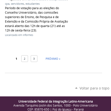
cpa
,
servidores
,
estudantes
Período de votação para as eleições do
Conselho Universitário, das comissões
superiores de Ensino, de Pesquisa e de
Extensão e da Comissão Própria de Avaliação
estará aberto das 12h de quarta (21) até as
12h de sexta-feira (23).
Localizado em
Informes
1
2
3
PRÓXIMO »
Voltar para o topo
Universidade Federal da Integração Latino-Americana
Avenida Tarquínio Joslin dos Santos, 1000 - Polo Universitário
CEP: 85870-650 | Foz do Iguaçu - Paraná