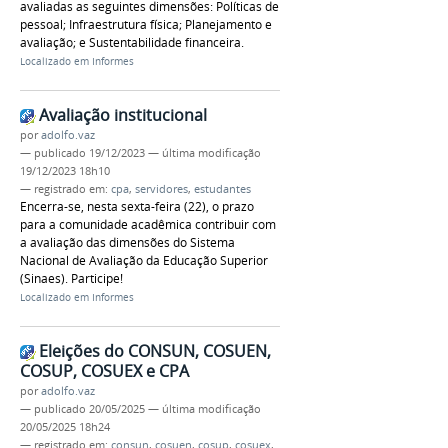
avaliadas as seguintes dimensões: Políticas de
pessoal; Infraestrutura física; Planejamento e
avaliação; e Sustentabilidade financeira.
Localizado em
Informes
Avaliação institucional
por
adolfo.vaz
—
publicado
19/12/2023
—
última modificação
19/12/2023 18h10
— registrado em:
cpa
,
servidores
,
estudantes
Encerra-se, nesta sexta-feira (22), o prazo
para a comunidade acadêmica contribuir com
a avaliação das dimensões do Sistema
Nacional de Avaliação da Educação Superior
(Sinaes). Participe!
Localizado em
Informes
Eleições do CONSUN, COSUEN,
COSUP, COSUEX e CPA
por
adolfo.vaz
—
publicado
20/05/2025
—
última modificação
20/05/2025 18h24
— registrado em:
consun
,
cosuen
,
cosup
,
cosuex
,