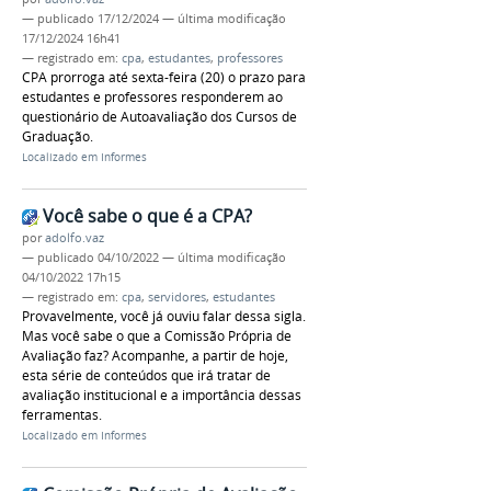
—
publicado
17/12/2024
—
última modificação
17/12/2024 16h41
— registrado em:
cpa
,
estudantes
,
professores
CPA prorroga até sexta-feira (20) o prazo para
estudantes e professores responderem ao
questionário de Autoavaliação dos Cursos de
Graduação.
Localizado em
Informes
Você sabe o que é a CPA?
por
adolfo.vaz
—
publicado
04/10/2022
—
última modificação
04/10/2022 17h15
— registrado em:
cpa
,
servidores
,
estudantes
Provavelmente, você já ouviu falar dessa sigla.
Mas você sabe o que a Comissão Própria de
Avaliação faz? Acompanhe, a partir de hoje,
esta série de conteúdos que irá tratar de
avaliação institucional e a importância dessas
ferramentas.
Localizado em
Informes