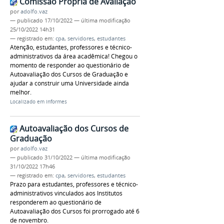
Comissão Própria de Avaliação
por
adolfo.vaz
—
publicado
17/10/2022
—
última modificação
25/10/2022 14h31
— registrado em:
cpa
,
servidores
,
estudantes
Atenção, estudantes, professores e técnico-
administrativos da área acadêmica! Chegou o
momento de responder ao questionário de
Autoavaliação dos Cursos de Graduação e
ajudar a construir uma Universidade ainda
melhor.
Localizado em
Informes
Autoavaliação dos Cursos de
Graduação
por
adolfo.vaz
—
publicado
31/10/2022
—
última modificação
31/10/2022 17h46
— registrado em:
cpa
,
servidores
,
estudantes
Prazo para estudantes, professores e técnico-
administrativos vinculados aos Institutos
responderem ao questionário de
Autoavaliação dos Cursos foi prorrogado até 6
de novembro.