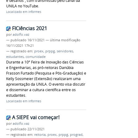
e desafios”, com transmissão pelo canal da
UNILA no YouTube.
Localizado em
Informes
FICiências 2021
por
adolfo.vaz
—
publicado
16/11/2021
—
última modificação
16/11/2021 17h21
— registrado em:
proex
,
prppg
,
servidores
,
estudantes
,
comunidade
Durante a 10º Feira de Inovação das Ciências
e Engenharias, as pró-reitoras Danúbia
Frasson Furtado (Pesquisa e Pós-Graduação) e
Kelly Sossmeier (Extensão) realizaram uma
apresentação da UNILA. O evento visa discutir
e disseminar a cultura científica entre os
estudantes.
Localizado em
Informes
A SIEPE vai começar!
por
adolfo.vaz
—
publicado
22/11/2021
— registrado em:
reitoria
,
proex
,
prppg
,
prograd
,