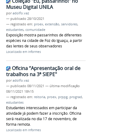
Coleção "Eu, passarinho!" no
Museu Digital UNILA
por
adolfo.vaz
—
publicado
28/10/2021
— registrado em:
proex
,
extensão
,
servidores
,
estudantes
,
comunidade
Exposição mostra passarinhos de diferentes
espécies na cidade de Foz do Iguaçu, a partir
das lentes de seus observadores
Localizado em
Informes
Oficina “Apresentação oral de
trabalhos na 3ª SIEPE"
por
adolfo.vaz
—
publicado
08/11/2021
—
última modificação
08/11/2021 18h15
— registrado em:
reitoria
,
proex
,
prppg
,
prograd
,
estudantes
Estudantes interessados em participar da
atividade já podem fazer a inscrição. Oficina
será realizada no dia 17 de novembro, de
forma remota.
Localizado em
Informes