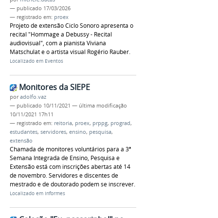
—
publicado
17/03/2026
— registrado em:
proex
Projeto de extensão Ciclo Sonoro apresenta o
recital "Hommage a Debussy - Recital
audiovisual", com a pianista Viviana
Matschulat e o artista visual Rogério Rauber.
Localizado em
Eventos
Monitores da SIEPE
por
adolfo.vaz
—
publicado
10/11/2021
—
última modificação
10/11/2021 17h11
— registrado em:
reitoria
,
proex
,
prppg
,
prograd
,
estudantes
,
servidores
,
ensino
,
pesquisa
,
extensão
Chamada de monitores voluntários para a 3ª
Semana Integrada de Ensino, Pesquisa e
Extensão está com inscrições abertas até 14
de novembro. Servidores e discentes de
mestrado e de doutorado podem se inscrever.
Localizado em
Informes