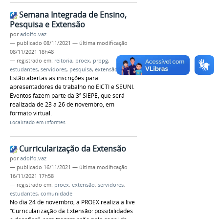
Semana Integrada de Ensino,
Pesquisa e Extensão
por
adolfo.vaz
—
publicado
08/11/2021
—
última modificação
08/11/2021 18h48
— registrado em:
reitoria
,
proex
,
prppg
,
estudantes
,
servidores
,
pesquisa
,
extensão
Estão abertas as inscrições para
apresentadores de trabalho no EICTI e SEUNI.
Eventos fazem parte da 3ª SIEPE, que será
realizada de 23 a 26 de novembro, em
formato virtual.
Localizado em
Informes
Curricularização da Extensão
por
adolfo.vaz
—
publicado
16/11/2021
—
última modificação
16/11/2021 17h58
— registrado em:
proex
,
extensão
,
servidores
,
estudantes
,
comunidade
No dia 24 de novembro, a PROEX realiza a live
“Curricularização da Extensão: possibilidades