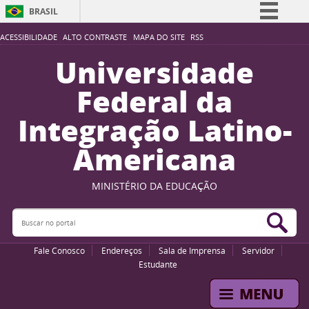
BRASIL
Simplifique!
ACESSIBILIDADE
ALTO CONTRASTE
MAPA DO SITE
RSS
Comunica BR
Universidade
Participe
Federal da
Acesso à informação
Integração Latino-
Legislação
Americana
Canais
MINISTÉRIO DA EDUCAÇÃO
Buscar no portal
Bus
Fale Conosco
Endereços
Sala de Imprensa
Servidor
Estudante