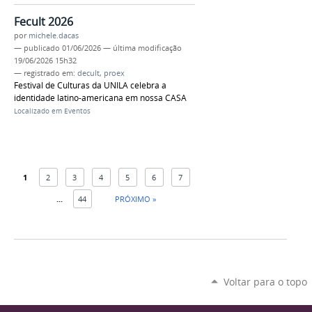
Fecult 2026
por
michele.dacas
—
publicado
01/06/2026
—
última modificação
19/06/2026 15h32
— registrado em:
decult
,
proex
Festival de Culturas da UNILA celebra a
identidade latino-americana em nossa CASA
Localizado em
Eventos
1
2
3
4
5
6
7
...
44
PRÓXIMO »
Voltar para o topo