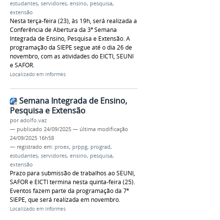
estudantes
,
servidores
,
ensino
,
pesquisa
,
extensão
Nesta terça-feira (23), às 19h, será realizada a
Conferência de Abertura da 3ª Semana
Integrada de Ensino, Pesquisa e Extensão. A
programação da SIEPE segue até o dia 26 de
novembro, com as atividades do EICTI, SEUNI
e SAFOR.
Localizado em
Informes
Semana Integrada de Ensino,
Pesquisa e Extensão
por
adolfo.vaz
—
publicado
24/09/2025
—
última modificação
24/09/2025 16h58
— registrado em:
proex
,
prppg
,
prograd
,
estudantes
,
servidores
,
ensino
,
pesquisa
,
extensão
Prazo para submissão de trabalhos ao SEUNI,
SAFOR e EICTI termina nesta quinta-feira (25).
Eventos fazem parte da programação da 7ª
SIEPE, que será realizada em novembro.
Localizado em
Informes