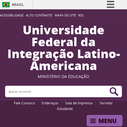
BRASIL
Simplifique!
ACESSIBILIDADE
ALTO CONTRASTE
MAPA DO SITE
RSS
Comunica BR
Universidade
Participe
Federal da
Acesso à informação
Integração Latino-
Legislação
Americana
Canais
MINISTÉRIO DA EDUCAÇÃO
Buscar no portal
Bus
Fale Conosco
Endereços
Sala de Imprensa
Servidor
Estudante