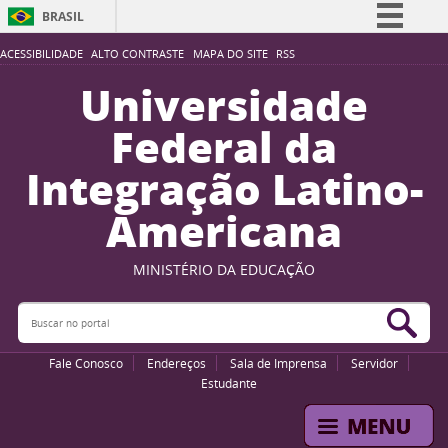
BRASIL
Simplifique!
ACESSIBILIDADE
ALTO CONTRASTE
MAPA DO SITE
RSS
Comunica BR
Universidade
Participe
Federal da
Acesso à informação
Integração Latino-
Legislação
Americana
Canais
MINISTÉRIO DA EDUCAÇÃO
Buscar no portal
Bus
Fale Conosco
Endereços
Sala de Imprensa
Servidor
Estudante