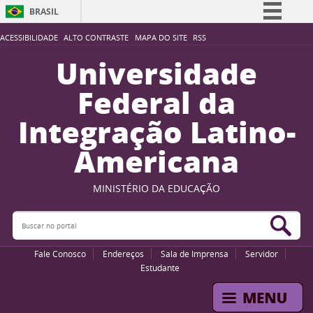
BRASIL
Simplifique!
ACESSIBILIDADE
ALTO CONTRASTE
MAPA DO SITE
RSS
Comunica BR
Universidade
Participe
Federal da
Acesso à informação
Integração Latino-
Legislação
Americana
Canais
MINISTÉRIO DA EDUCAÇÃO
Buscar no portal
Bus
Fale Conosco
Endereços
Sala de Imprensa
Servidor
Estudante