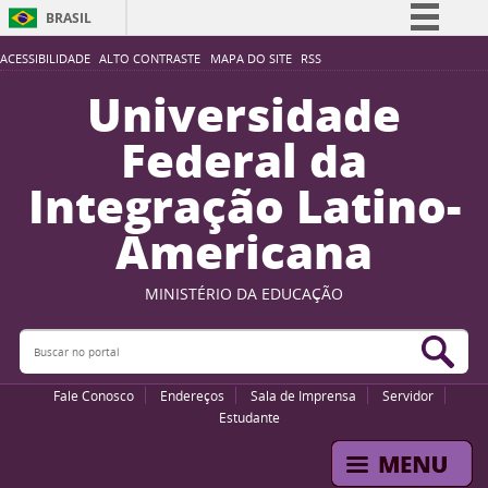
BRASIL
Simplifique!
ACESSIBILIDADE
ALTO CONTRASTE
MAPA DO SITE
RSS
Comunica BR
Universidade
Participe
Federal da
Acesso à informação
Integração Latino-
Legislação
Americana
Canais
MINISTÉRIO DA EDUCAÇÃO
Buscar no portal
Bus
Fale Conosco
Endereços
Sala de Imprensa
Servidor
Estudante