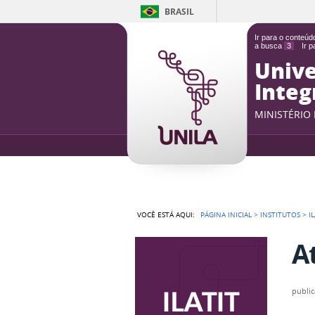
BRASIL
Ir para o conteú
a busca
3
Ir 
Unive
Integ
MINISTÉRIO
VOCÊ ESTÁ AQUI:
PÁGINA INICIAL
>
INSTITUTOS
>
I
At
publi