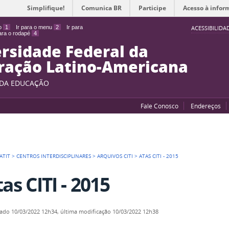
Simplifique!
Comunica BR
Participe
Acesso à infor
do
1
Ir para o menu
2
Ir para
ACESSIBILIDA
para o rodapé
4
rsidade Federal da
ração Latino-Americana
 DA EDUCAÇÃO
Fale Conosco
Endereços
LATIT
>
CENTROS INTERDISCIPLINARES
>
ARQUIVOS CITI
>
ATAS CITI - 2015
as CITI - 2015
cado
10/03/2022 12h34,
última modificação
10/03/2022 12h38