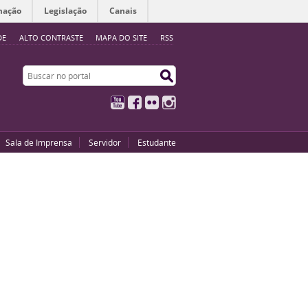
mação
Legislação
Canais
DE
ALTO CONTRASTE
MAPA DO SITE
RSS
Buscar no portal
Buscar no portal
YouTube
Facebook
Flickr
Instagram
Sala de Imprensa
Servidor
Estudante