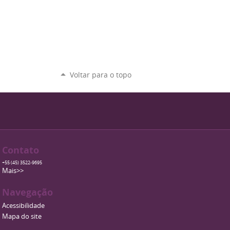
Voltar para o topo
Contato
+55 (45) 3522-9695
Mais>>
Navegação
Acessibilidade
Mapa do site