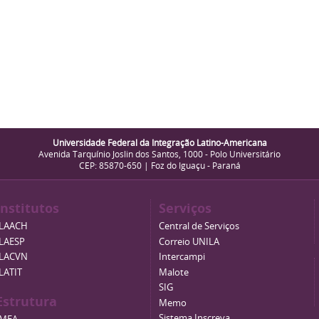
Universidade Federal da Integração Latino-Americana
Avenida Tarquínio Joslin dos Santos, 1000 - Polo Universitário
CEP: 85870-650 | Foz do Iguaçu - Paraná
Institutos
Serviços
ILAACH
Central de Serviços
ILAESP
Correio UNILA
ILACVN
Intercampi
ILATIT
Malote
SIG
Estrutura
Memo
Sistema Inscreva