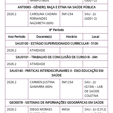
NAMPO (60h)
(G001-2)
ANT0083 - GÊNERO, RAÇA E ETNIA NA SAÚDE PÚBLICA
2026.2
CAROLINA CADIMA
5M1234
SAU - JU
FERNANDES
(G001-2)
NAZARETH (60h)
8º Período
Ano Período
Docente(s)
Horário
Local
SAU0100 - ESTÁGIO SUPERVISIONADO CURRICULAR - 510h
2026.2
ATIVIDADE
SAU0101 - TRABALHO DE CONCLUSÃO DE CURSO III - 34h
2026.2
ATIVIDADE
SAU0140 - PRÁTICAS INTERDISCIPLINARES II - EIXO EDUCAÇÃO EM
SAÚDE
2026.2
CARMEN JUSTINA
3M1234
SAU - JU
GAMARRA (60h)
(G104) – LAB
DE SAÚDE
COLETIVA
GEO0078 - SISTEMAS DE INFORMAÇÕES GEOGRÁFICAS EM SAÚDE
2026.2
DIEGO MORAES
4M34
SAU - JU (C312)