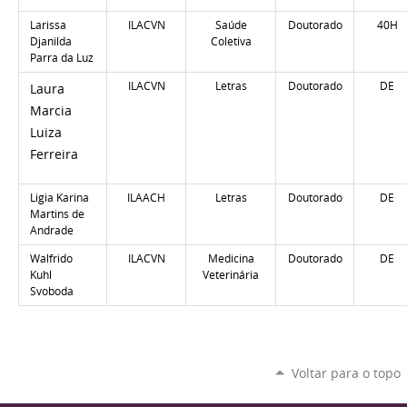
Larissa
ILACVN
Saúde
Doutorado
40H
Djanilda
Coletiva
Parra da Luz
ILACVN
Letras
Doutorado
DE
Laura
Marcia
Luiza
Ferreira
Ligia Karina
ILAACH
Letras
Doutorado
DE
Martins de
Andrade
Walfrido
ILACVN
Medicina
Doutorado
DE
Kuhl
Veterinária
Svoboda
Voltar para o topo