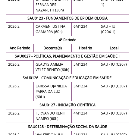
FERNANDES
1)
NAZARETH (30h)
SAU0123 - FUNDAMENTOS DE EPIDEMIOLOGIA
2026.2
CARMEN JUSTINA
6M1234
SAU – JU
GAMARRA (60h)
(C204-1)
4º Período
Ano Período
Docente(s)
Horário
Local
SAU0027 - POLÍTICAS, PLANEJAMENTO E GESTÃO EM SAÚDE II
2026.2
GLADYS AMELIA
5M1234
SAU - JU (C307)
VELEZ BENITO (60h)
SAU0126 - COMUNICAÇÃO E EDUCAÇÃO EM SAÚDE
2026.2
LARISSA DJANILDA
3M1234
SAU - JU (C307)
PARRA DA LUZ
(60H)
SAU0127 - INICIAÇÃO CIENTÍFICA
2026.2
FERNANDO KENJI
4M1234
SAU - JU (C307)
NAMPO (60h)
SAU0128 - DETERMINAÇÃO SOCIAL DA SAÚDE
2026.2
WALFRIDO KUHL
2M1234
SAU - JU (C307)