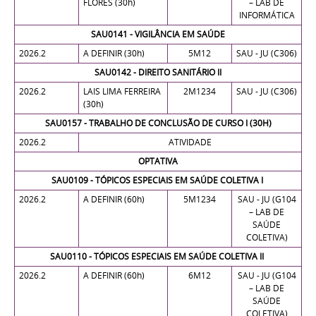
FLORES (30h)
– LAB DE
INFORMÁTICA
SAU0141 - VIGILÂNCIA EM SAÚDE
2026.2
A DEFINIR (30h)
5M12
SAU - JU (C306)
SAU0142 - DIREITO SANITÁRIO II
2026.2
LAIS LIMA FERREIRA
2M1234
SAU - JU (C306)
(30h)
SAU0157 - TRABALHO DE CONCLUSÃO DE CURSO I (30H)
2026.2
ATIVIDADE
OPTATIVA
SAU0109 - TÓPICOS ESPECIAIS EM SAÚDE COLETIVA I
2026.2
A DEFINIR (60h)
5M1234
SAU - JU (G104
– LAB DE
SAÚDE
COLETIVA)
SAU0110 - TÓPICOS ESPECIAIS EM SAÚDE COLETIVA II
2026.2
A DEFINIR (60h)
6M12
SAU - JU (G104
– LAB DE
SAÚDE
COLETIVA)