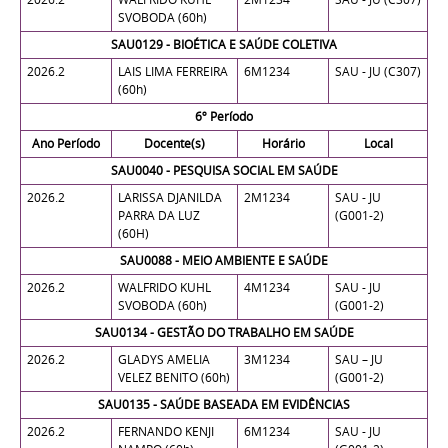
SVOBODA (60h)
SAU0129 - BIOÉTICA E SAÚDE COLETIVA
2026.2
LAIS LIMA FERREIRA
6M1234
SAU - JU (C307)
(60h)
6º Período
Ano Período
Docente(s)
Horário
Local
SAU0040 - PESQUISA SOCIAL EM SAÚDE
2026.2
LARISSA DJANILDA
2M1234
SAU - JU
PARRA DA LUZ
(G001-2)
(60H)
SAU0088 - MEIO AMBIENTE E SAÚDE
2026.2
WALFRIDO KUHL
4M1234
SAU - JU
SVOBODA (60h)
(G001-2)
SAU0134 - GESTÃO DO TRABALHO EM SAÚDE
2026.2
GLADYS AMELIA
3M1234
SAU – JU
VELEZ BENITO (60h)
(G001-2)
SAU0135 - SAÚDE BASEADA EM EVIDÊNCIAS
2026.2
FERNANDO KENJI
6M1234
SAU - JU