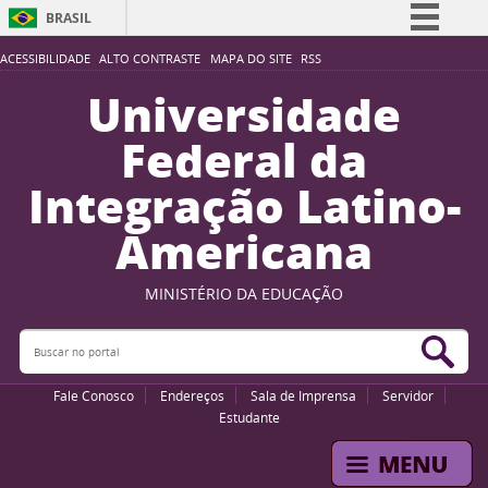
BRASIL
Simplifique!
ACESSIBILIDADE
ALTO CONTRASTE
MAPA DO SITE
RSS
Comunica BR
Universidade
Participe
Federal da
Acesso à informação
Integração Latino-
Legislação
Americana
Canais
MINISTÉRIO DA EDUCAÇÃO
Buscar no portal
Bus
Fale Conosco
Endereços
Sala de Imprensa
Servidor
Estudante