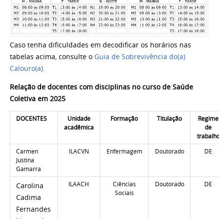
Caso tenha dificuldades em decodificar os horários nas
tabelas acima, consulte o
Guia de Sobrevivência do(a)
Calouro(a)
.
Relação de docentes com disciplinas no curso de Saúde
Coletiva em 2025
DOCENTES
Unidade
Formação
Titulação
Regime
acadêmica
de
trabalh
Carmen
ILACVN
Enfermagem
Doutorado
DE
Justina
Gamarra
ILAACH
Ciências
Doutorado
DE
Carolina
Sociais
Cadima
Fernandes