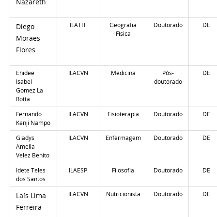
Nazareth
ILATIT
Geografia
Doutorado
DE
Diego
Física
Moraes
Flores
Ehidee
ILACVN
Medicina
Pós-
DE
Isabel
doutorado
Gomez La
Rotta
Fernando
ILACVN
Fisioterapia
Doutorado
DE
Kenji Nampo
Gladys
ILACVN
Enfermagem
Doutorado
DE
Amelia
Velez Benito
Idete Teles
ILAESP
Filosofia
Doutorado
DE
dos Santos
ILACVN
Nutricionista
Doutorado
DE
Laís Lima
Ferreira