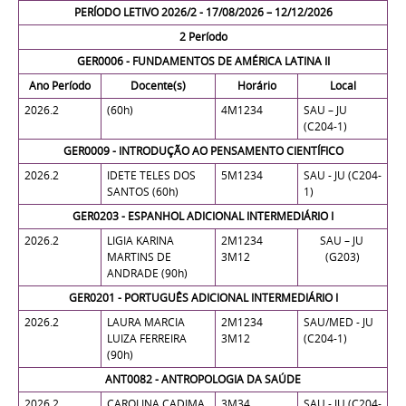
PERÍODO LETIVO 2026/2 - 17/08/2026 – 12/12/2026
2 Período
GER0006 - FUNDAMENTOS DE AMÉRICA LATINA II
Ano Período
Docente(s)
Horário
Local
2026.2
(60h)
4M1234
SAU – JU
(C204-1)
GER0009 - INTRODUÇÃO AO PENSAMENTO CIENTÍFICO
2026.2
IDETE TELES DOS
5M1234
SAU - JU (C204-
SANTOS (60h)
1)
GER0203 - ESPANHOL ADICIONAL INTERMEDIÁRIO I
2026.2
LIGIA KARINA
2M1234
SAU – JU
MARTINS DE
3M12
(G203)
ANDRADE (90h)
GER0201 - PORTUGUÊS ADICIONAL INTERMEDIÁRIO I
2026.2
LAURA MARCIA
2M1234
SAU/MED - JU
LUIZA FERREIRA
3M12
(C204-1)
(90h)
ANT0082 - ANTROPOLOGIA DA SAÚDE
2026.2
CAROLINA CADIMA
3M34
SAU - JU (C204-