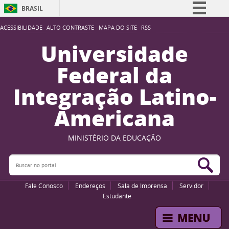
BRASIL
Simplifique!
ACESSIBILIDADE
ALTO CONTRASTE
MAPA DO SITE
RSS
Comunica BR
Universidade
Participe
Federal da
Acesso à informação
Integração Latino-
Legislação
Americana
Canais
MINISTÉRIO DA EDUCAÇÃO
Buscar no portal
Bus
Fale Conosco
Endereços
Sala de Imprensa
Servidor
Estudante