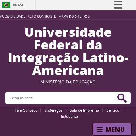
BRASIL
Simplifique!
ACESSIBILIDADE
ALTO CONTRASTE
MAPA DO SITE
RSS
Comunica BR
Universidade
Participe
Federal da
Acesso à informação
Integração Latino-
Legislação
Americana
Canais
MINISTÉRIO DA EDUCAÇÃO
Buscar no portal
Bus
Fale Conosco
Endereços
Sala de Imprensa
Servidor
Estudante