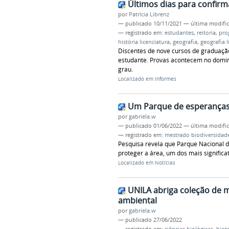
Últimos dias para confirm
por
Patrícia Librenz
—
publicado
10/11/2021
—
última modifi
— registrado em:
estudantes
,
reitoria
,
pro
história licenciatura
,
geografia
,
geografia l
Discentes de nove cursos de graduaçã
estudante. Provas acontecem no doming
grau.
Localizado em
Informes
Um Parque de esperança
por
gabriela.w
—
publicado
01/06/2022
—
última modifi
— registrado em:
mestrado biodiversidad
Pesquisa revela que Parque Nacional d
proteger a área, um dos mais signific
Localizado em
Notícias
UNILA abriga coleção de m
ambiental
por
gabriela.w
—
publicado
27/06/2022
— registrado em:
ciências biológicas
,
biot