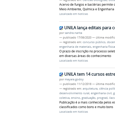
Acervo de fungos e bactérias permite
Meio Ambiente, Química e Engenharia C
Localizado em
Notícias
UNILA lança editais para 
por
sandra.narita
—
publicado
17/06/2020
—
última modifi
— registrado em:
concurso público
,
docen
engenharia de materiais
,
engenharia física
O prazo de inscrição no processo selet
em diversas áreas do conhecimento
Localizado em
Notícias
UNILA tem 14 cursos estr
por
mayara.godoy
—
publicado
11/12/2018
—
última modifi
— registrado em:
arquitetura
,
ciência polít
desenvolvimento rural
,
engenharia civil
,
g
coletiva
,
ensino
,
graduação
,
prograd
,
ilac
Publicação é a mais conhecida pelos e
classificados como bons e muito bons
Localizado em
Notícias