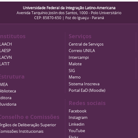
Universidade Federal da Integração Latino-Americana
Avenida Tarquínio Joslin dos Santos, 1000 - Polo Universitário
CEP: 85870-650 | Foz do Iguaçu - Paraná
Institutos
Serviços
ILAACH
Central de Serviços
ILAESP
Correio UNILA
ILACVN
Intercampi
ILATIT
Malote
SIG
Estrutura
Memo
Sistema Inscreva
IMEA
Portal EaD (Moodle)
iblioteca
Editora
Redes sociais
Ouvidoria
Facebook
Conselho e Comissões
Instagram
Linkedin
Órgãos de Deliberação Superior
YouTube
Comissões Institucionais
Flickr