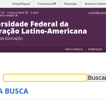
Simplifique!
Comunica BR
Participe
Acesso à infor
do
1
Ir para o menu
2
Ir para
ACESSIBILIDA
para o rodapé
4
rsidade Federal da
ração Latino-Americana
 DA EDUCAÇÃO
Fale Conosco
Endereços
A BUSCA