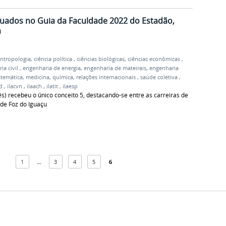
uados no Guia da Faculdade 2022 do Estadão,
a
ntropologia
,
ciência política
,
ciências biológicas
,
ciências econômicas
,
ia civil
,
engenharia de energia
,
engenharia de mateirais
,
engenharia
temática
,
medicina
,
química
,
relações internacionais
,
saúde coletiva
,
ad
,
ilacvn
,
ilaach
,
ilatit
,
ilaesp
s) recebeu o único conceito 5, destacando-se entre as carreiras de
 de Foz do Iguaçu
1
...
3
4
5
6