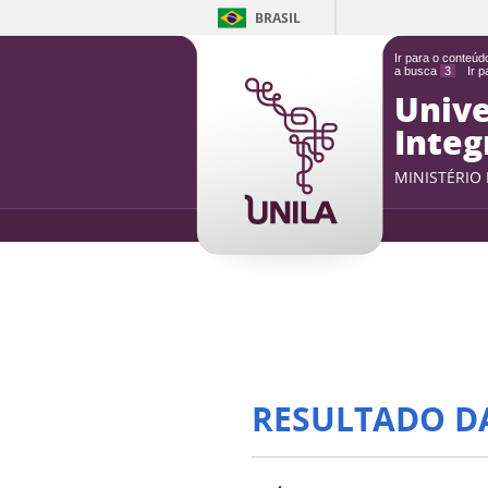
BRASIL
Ir para o conteú
a busca
3
Ir 
Unive
Integ
MINISTÉRIO
RESULTADO D