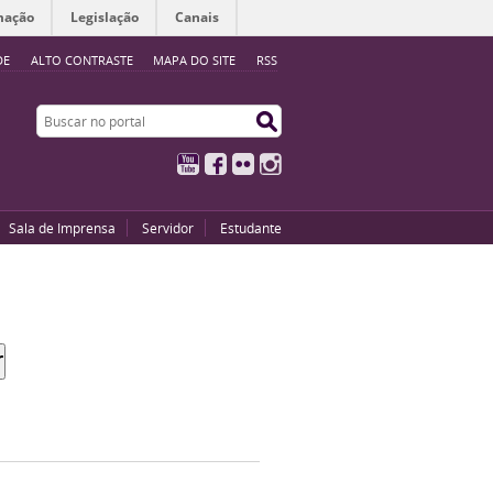
mação
Legislação
Canais
DE
ALTO CONTRASTE
MAPA DO SITE
RSS
Buscar no portal
Buscar no portal
YouTube
Facebook
Flickr
Instagram
Sala de Imprensa
Servidor
Estudante