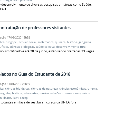
 o desenvolvimento de diversas pesquisas em áreas como Saúde,
ivil
contratação de professores visitantes
cação
17/06/2020 13h52
tes
,
progepe
,
serviço social
,
matemática
,
química
,
história
,
geografia
,
,
física
,
ciências biológicas
,
saúde coletiva
,
desenvolvimento rural
ivo simplificado é até 28 de junho; estão sendo ofertadas 23 vagas
elados no Guia do Estudante de 2018
cação
11/01/2019 23h19
ica
,
ciências biológicas
,
ciências da natureza
,
ciências econômicas
,
cinema
,
eografia
,
história
,
letras artes
,
música
,
relações internacionais
,
saúde
vn
,
ilaach
,
ilatit
,
ilaesp
studantes em fase de vestibular; cursos da UNILA foram