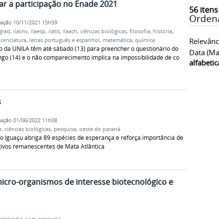
ar a participação no Enade 2021
56
itens
Orden
cação
10/11/2021 15h59
grad
,
ilacnv
,
ilaesp
,
ilatit
,
ilaach
,
ciências biológicas
,
filosofia
,
história
,
Relevânc
icenciatura
,
letras português e espanhol
,
matemática
,
química
o da UNILA têm até sábado (13) para preencher o questionário do
Data (ma
o (14) e o não comparecimento implica na impossibilidade de colar
alfabeti
s
cação
01/06/2022 11h08
e
,
ciências biológicas
,
pesquisa
,
oeste do paraná
o Iguaçu abriga 89 espécies de esperança e reforça importância de
ativos remanescentes de Mata Atlântica
icro-organismos de interesse biotecnológico e
ecnologia
,
sact
,
pesquisa