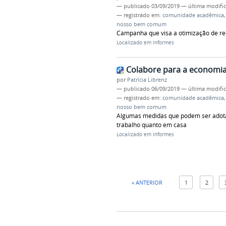
—
publicado
03/09/2019
—
última modifi
— registrado em:
comunidade acadêmica
nosso bem comum
Campanha que visa a otimização de re
Localizado em
Informes
Colabore para a economia
por
Patrícia Librenz
—
publicado
06/09/2019
—
última modifi
— registrado em:
comunidade acadêmica
nosso bem comum
Algumas medidas que podem ser adota
trabalho quanto em casa
Localizado em
Informes
« ANTERIOR
1
2