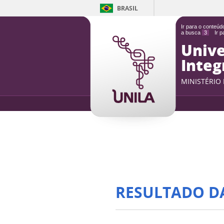
BRASIL
Ir para o conteú
a busca
3
Ir 
Unive
Integ
MINISTÉRIO
RESULTADO D