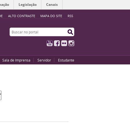
mação
Legislação
Canais
DE
ALTO CONTRASTE
MAPA DO SITE
RSS
Buscar no portal
Buscar no portal
YouTube
Facebook
Flickr
Instagram
Sala de Imprensa
Servidor
Estudante