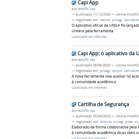
Capi App
por
adolfo.vaz
—
publicado
11/12/2020
—
última modifi
— registrado em:
secom
,
proagi
,
servidore
O aplicativo oficial da UNILA foi lanç
Unilera pela ferramenta
Localizado em
Informes
Capi App: o aplicativo da 
por
adolfo.vaz
—
publicado
26/06/2020
—
última modifi
— registrado em:
proagi
,
secom
,
servidore
A nova ferramenta visa auxiliar no ace
à comunidade acadêmica
Localizado em
Informes
Cartilha de Segurança
por
adolfo.vaz
—
publicado
05/04/2023
—
última modifi
— registrado em:
reitoria
,
proagi
,
prae
,
ou
Elaborado de forma colaborativa pela P
à comunidade acadêmica dicas úteis s
Localizado em
Informes