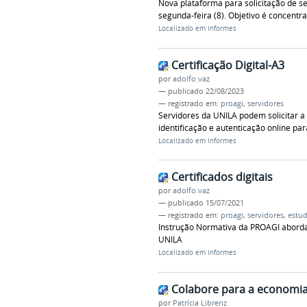
Nova plataforma para solicitação de 
segunda-feira (8). Objetivo é concentr
Localizado em
Informes
Certificação Digital-A3
por
adolfo.vaz
—
publicado
22/08/2023
— registrado em:
proagi
,
servidores
Servidores da UNILA podem solicitar a
identificação e autenticação online pa
Localizado em
Informes
Certificados digitais
por
adolfo.vaz
—
publicado
15/07/2021
— registrado em:
proagi
,
servidores
,
estu
Instrução Normativa da PROAGI aborda o 
UNILA
Localizado em
Informes
Colabore para a economia
por
Patrícia Librenz