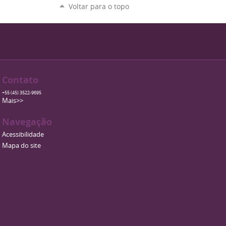
Voltar para o topo
Contato
+55 (45) 3522-9695
Mais>>
Navegação
Acessibilidade
Mapa do site