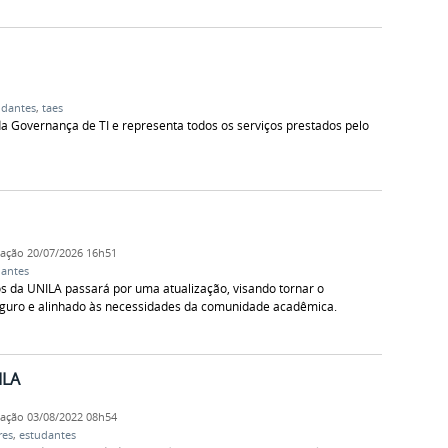
udantes
,
taes
a Governança de TI e representa todos os serviços prestados pelo
cação
20/07/2026 16h51
dantes
ços da UNILA passará por uma atualização, visando tornar o
seguro e alinhado às necessidades da comunidade acadêmica.
ILA
cação
03/08/2022 08h54
res
,
estudantes