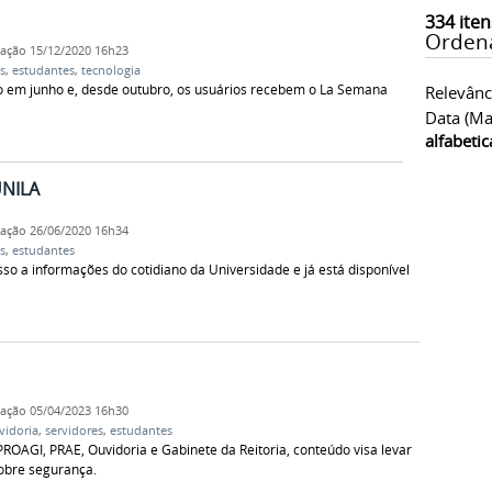
334
iten
Orden
cação
15/12/2020 16h23
s
,
estudantes
,
tecnologia
ado em junho e, desde outubro, os usuários recebem o La Semana
Relevânc
Data (ma
alfabeti
UNILA
cação
26/06/2020 16h34
s
,
estudantes
sso a informações do cotidiano da Universidade e já está disponível
cação
05/04/2023 16h30
vidoria
,
servidores
,
estudantes
ROAGI, PRAE, Ouvidoria e Gabinete da Reitoria, conteúdo visa levar
obre segurança.