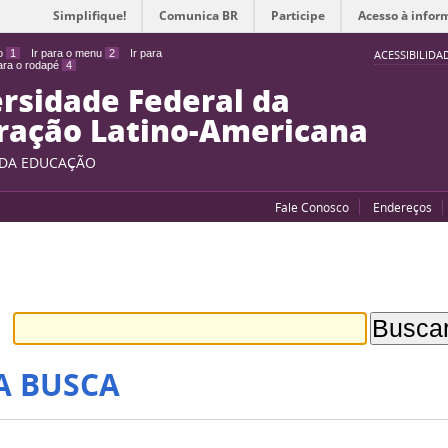
Simplifique!
Comunica BR
Participe
Acesso à infor
do
1
Ir para o menu
2
Ir para
ACESSIBILIDA
para o rodapé
4
rsidade Federal da
ração Latino-Americana
 DA EDUCAÇÃO
Fale Conosco
Endereços
A BUSCA