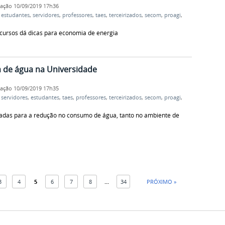
cação
10/09/2019 17h36
,
estudantes
,
servidores
,
professores
,
taes
,
terceirizados
,
secom
,
proagi
,
cursos dá dicas para economia de energia
 de água na Universidade
cação
10/09/2019 17h35
,
servidores
,
estudantes
,
taes
,
professores
,
terceirizados
,
secom
,
proagi
,
das para a redução no consumo de água, tanto no ambiente de
3
4
5
6
7
8
...
34
PRÓXIMO »