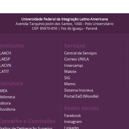
Universidade Federal da Integração Latino-Americana
Avenida Tarquínio Joslin dos Santos, 1000 - Polo Universitário
CEP: 85870-650 | Foz do Iguaçu - Paraná
Institutos
Serviços
ILAACH
Central de Serviços
ILAESP
Correio UNILA
ILACVN
Intercampi
ILATIT
Malote
SIG
Estrutura
Memo
Sistema Inscreva
IMEA
Portal EaD (Moodle)
iblioteca
Editora
Redes sociais
Ouvidoria
Facebook
Conselho e Comissões
Instagram
Linkedin
Órgãos de Deliberação Superior