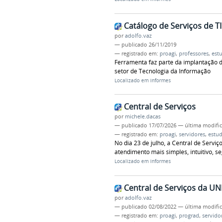
Catálogo de Serviços de TI
por
adolfo.vaz
—
publicado
26/11/2019
— registrado em:
proagi
,
professores
,
est
Ferramenta faz parte da implantação d
setor de Tecnologia da Informação
Localizado em
Informes
Central de Serviços
por
michele.dacas
—
publicado
17/07/2026
—
última modifi
— registrado em:
proagi
,
servidores
,
estu
No dia 23 de julho, a Central de Servi
atendimento mais simples, intuitivo, 
Localizado em
Informes
Central de Serviços da UN
por
adolfo.vaz
—
publicado
02/08/2022
—
última modifi
— registrado em:
proagi
,
prograd
,
servido