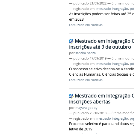
—
publicado
21/09/2022
—
última modifi
— registrado em:
mestrado integração
,
pó
As inscrições podem ser feitas até 25 
em 2023
Localizado em
Notícias
Mestrado em Integração 
inscrições até 9 de outubro
por
sandra.narita
—
publicado
17/09/2019
—
última modifi
— registrado em:
mestrado integração
,
pó
O processo seletivo destina-se a cand
Ciências Humanas, Ciências Sociais e C
Localizado em
Notícias
Mestrado em Integração 
inscrições abertas
por
mayara.godoy
—
publicado
25/10/2018
—
última modifi
— registrado em:
mestrado integração
,
pr
Processo seletivo é para candidatos re
letivo de 2019