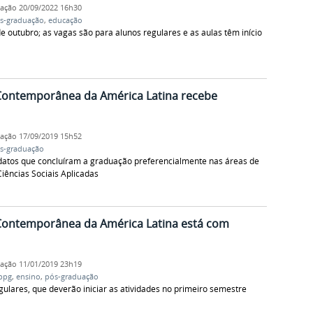
cação
20/09/2022 16h30
s-graduação
,
educação
de outubro; as vagas são para alunos regulares e as aulas têm início
Contemporânea da América Latina recebe
cação
17/09/2019 15h52
s-graduação
idatos que concluíram a graduação preferencialmente nas áreas de
iências Sociais Aplicadas
Contemporânea da América Latina está com
cação
11/01/2019 23h19
ppg
,
ensino
,
pós-graduação
gulares, que deverão iniciar as atividades no primeiro semestre