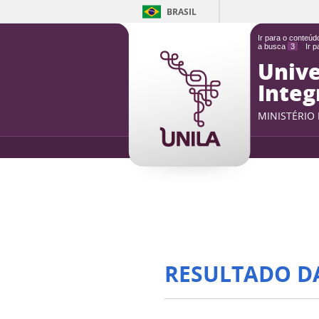
BRASIL
Ir para o conteú
a busca
3
Ir 
Unive
Integ
MINISTÉRIO
RESULTADO D