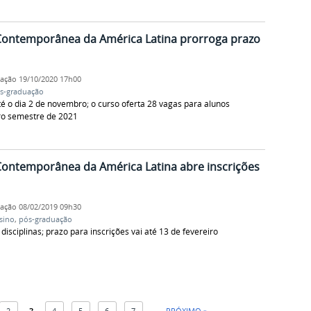
Contemporânea da América Latina prorroga prazo
cação
19/10/2020 17h00
s-graduação
é o dia 2 de novembro; o curso oferta 28 vagas para alunos
iro semestre de 2021
ontemporânea da América Latina abre inscrições
cação
08/02/2019 09h30
sino
,
pós-graduação
isciplinas; prazo para inscrições vai até 13 de fevereiro
2
3
4
5
6
7
PRÓXIMO »