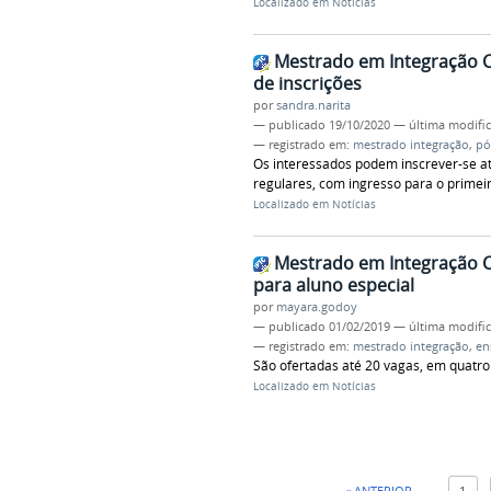
Localizado em
Notícias
Mestrado em Integração 
de inscrições
por
sandra.narita
—
publicado
19/10/2020
—
última modifi
— registrado em:
mestrado integração
,
pó
Os interessados podem inscrever-se at
regulares, com ingresso para o prime
Localizado em
Notícias
Mestrado em Integração C
para aluno especial
por
mayara.godoy
—
publicado
01/02/2019
—
última modifi
— registrado em:
mestrado integração
,
en
São ofertadas até 20 vagas, em quatro d
Localizado em
Notícias
« ANTERIOR
1