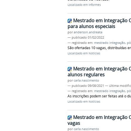
Localizado em
Informes
Mestrado em Integração C
para alunos especiais
por
anderson.andreata
—
publicado
01/02/2022
— registrado em:
mestrado integração
,
pó
São ofertadas 10 vagas, distribuídas e
Localizado em
Notícias
Mestrado em Integração C
alunos regulares
por
carla.nascimento
—
publicado
09/08/2021
—
última modifi
— registrado em:
mestrado integração
,
pó
As inscrições podem ser feitas até o d
Localizado em
Notícias
Mestrado em Integração C
vagas
por
carla.nascimento