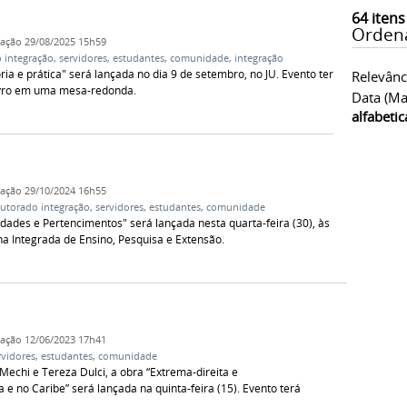
64
itens
Orden
cação
29/08/2025 15h59
 integração
,
servidores
,
estudantes
,
comunidade
,
integração
ria e prática" será lançada no dia 9 de setembro, no JU. Evento terá
Relevânc
livro em uma mesa-redonda.
Data (ma
alfabeti
cação
29/10/2024 16h55
utorado integração
,
servidores
,
estudantes
,
comunidade
dades e Pertencimentos" será lançada nesta quarta-feira (30), às
na Integrada de Ensino, Pesquisa e Extensão.
cação
12/06/2023 17h41
rvidores
,
estudantes
,
comunidade
Mechi e Tereza Dulci, a obra “Extrema-direita e
 no Caribe” será lançada na quinta-feira (15). Evento terá