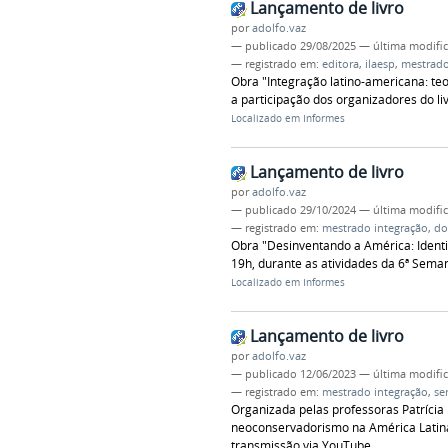
Lançamento de livro
por
adolfo.vaz
—
publicado
29/08/2025
—
última modifi
— registrado em:
editora
,
ilaesp
,
mestrado
Obra "Integração latino-americana: teo
a participação dos organizadores do 
Localizado em
Informes
Lançamento de livro
por
adolfo.vaz
—
publicado
29/10/2024
—
última modifi
— registrado em:
mestrado integração
,
do
Obra "Desinventando a América: Identi
19h, durante as atividades da 6ª Sema
Localizado em
Informes
Lançamento de livro
por
adolfo.vaz
—
publicado
12/06/2023
—
última modifi
— registrado em:
mestrado integração
,
se
Organizada pelas professoras Patrícia 
neoconservadorismo na América Latina e
transmissão via YouTube.