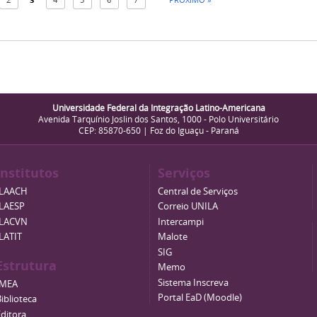
Universidade Federal da Integração Latino-Americana
Avenida Tarquínio Joslin dos Santos, 1000 - Polo Universitário
CEP: 85870-650 | Foz do Iguaçu - Paraná
Institutos
Serviços
ILAACH
Central de Serviços
ILAESP
Correio UNILA
ILACVN
Intercampi
ILATIT
Malote
SIG
Estrutura
Memo
Sistema Inscreva
IMEA
Portal EaD (Moodle)
iblioteca
Editora