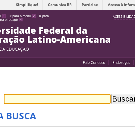
Simplifique!
Comunica BR
Participe
Acesso à infor
do
1
Ir para o menu
2
Ir para
ACESSIBILIDA
para o rodapé
4
rsidade Federal da
ração Latino-Americana
 DA EDUCAÇÃO
Fale Conosco
Endereços
A BUSCA