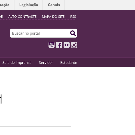
mação
Legislação
Canais
DE
ALTO CONTRASTE
MAPA DO SITE
RSS
Buscar no portal
Buscar no portal
YouTube
Facebook
Flickr
Instagram
Sala de Imprensa
Servidor
Estudante