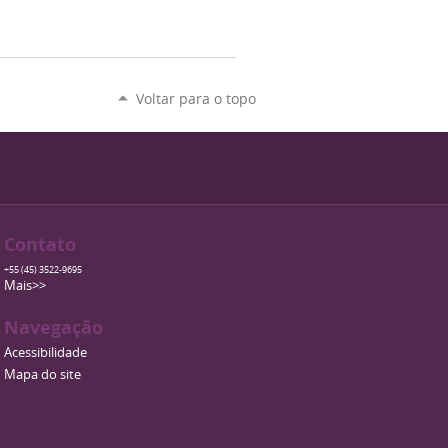
Voltar para o topo
Contato
+55 (45) 3522-9695
Mais>>
Navegação
Acessibilidade
Mapa do site