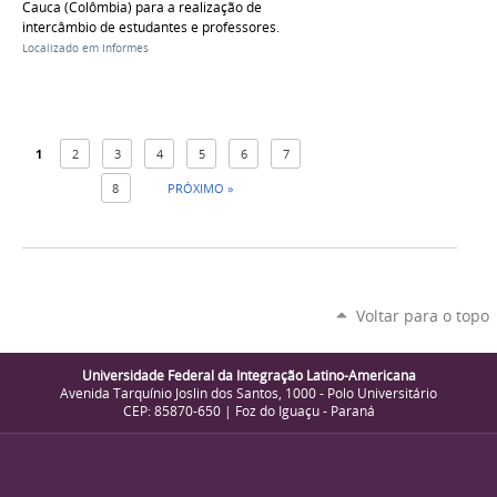
Cauca (Colômbia) para a realização de
intercâmbio de estudantes e professores.
Localizado em
Informes
1
2
3
4
5
6
7
8
PRÓXIMO »
Voltar para o topo
Universidade Federal da Integração Latino-Americana
Avenida Tarquínio Joslin dos Santos, 1000 - Polo Universitário
CEP: 85870-650 | Foz do Iguaçu - Paraná