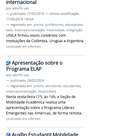
internacional
por
adolfo.vaz
—
publicado
17/05/2019
—
última modificação
17/05/2019 16h54
— registrado em:
proint
,
professores
,
estudantes
,
taes
,
internacionalização
,
mobilidade
,
integração
UNILA firmou novos convênios com
instituições da Colômbia, Uruguai e Argentina
Localizado em
Informes
Apresentação sobre o
Programa ELAP
por
adolfo.vaz
—
publicado
29/02/2024
— registrado em:
proint
,
servidores
,
estudantes
,
internacionalização
,
mobilidade
Nesta sexta-feira (1º), às 14h, a Seção de
Mobilidade Acadêmica realiza uma
apresentação sobre o Programa Líderes
Emergentes nas Américas, de forma remota.
Localizado em
Informes
Auxílio Estudantil Mobilidade