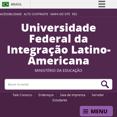
BRASIL
Simplifique!
ACESSIBILIDADE
ALTO CONTRASTE
MAPA DO SITE
RSS
Comunica BR
Universidade
Participe
Federal da
Acesso à informação
Integração Latino-
Legislação
Americana
Canais
MINISTÉRIO DA EDUCAÇÃO
Buscar no portal
Bus
Fale Conosco
Endereços
Sala de Imprensa
Servidor
Estudante