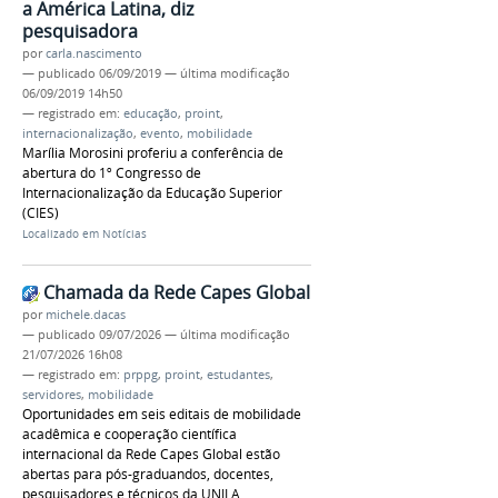
a América Latina, diz
pesquisadora
por
carla.nascimento
—
publicado
06/09/2019
—
última modificação
06/09/2019 14h50
— registrado em:
educação
,
proint
,
internacionalização
,
evento
,
mobilidade
Marília Morosini proferiu a conferência de
abertura do 1º Congresso de
Internacionalização da Educação Superior
(CIES)
Localizado em
Notícias
Chamada da Rede Capes Global
por
michele.dacas
—
publicado
09/07/2026
—
última modificação
21/07/2026 16h08
— registrado em:
prppg
,
proint
,
estudantes
,
servidores
,
mobilidade
Oportunidades em seis editais de mobilidade
acadêmica e cooperação científica
internacional da Rede Capes Global estão
abertas para pós-graduandos, docentes,
pesquisadores e técnicos da UNILA.