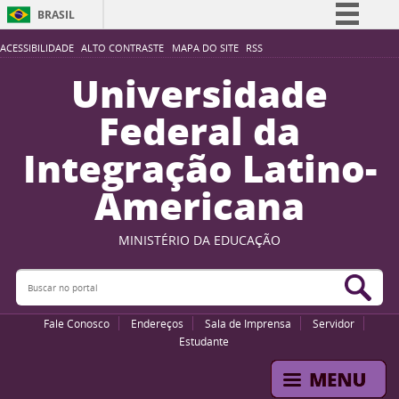
BRASIL
Simplifique!
ACESSIBILIDADE
ALTO CONTRASTE
MAPA DO SITE
RSS
Comunica BR
Universidade
Participe
Federal da
Acesso à informação
Integração Latino-
Legislação
Americana
Canais
MINISTÉRIO DA EDUCAÇÃO
Buscar no portal
Bus
Fale Conosco
Endereços
Sala de Imprensa
Servidor
Estudante