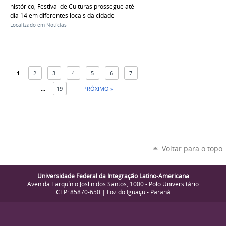
histórico; Festival de Culturas prossegue até
dia 14 em diferentes locais da cidade
Localizado em
Notícias
1
2
3
4
5
6
7
...
19
PRÓXIMO »
Voltar para o topo
Universidade Federal da Integração Latino-Americana
Avenida Tarquínio Joslin dos Santos, 1000 - Polo Universitário
CEP: 85870-650 | Foz do Iguaçu - Paraná