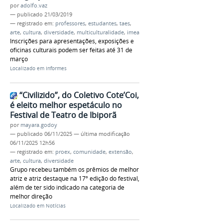
por
adolfo.vaz
—
publicado
21/03/2019
— registrado em:
professores
,
estudantes
,
taes
,
arte
,
cultura
,
diversidade
,
multiculturalidade
,
imea
Inscrições para apresentações, exposições e
oficinas culturais podem ser feitas até 31 de
março
Localizado em
Informes
“Civilizido”, do Coletivo Cote’Coi,
é eleito melhor espetáculo no
Festival de Teatro de Ibiporã
por
mayara.godoy
—
publicado
06/11/2025
—
última modificação
06/11/2025 12h56
— registrado em:
proex
,
comunidade
,
extensão
,
arte
,
cultura
,
diversidade
Grupo recebeu também os prêmios de melhor
atriz e atriz destaque na 17º edição do festival,
além de ter sido indicado na categoria de
melhor direção
Localizado em
Notícias