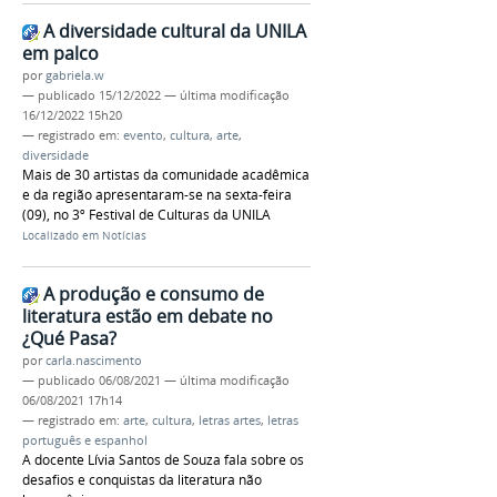
A diversidade cultural da UNILA
em palco
por
gabriela.w
—
publicado
15/12/2022
—
última modificação
16/12/2022 15h20
— registrado em:
evento
,
cultura
,
arte
,
diversidade
Mais de 30 artistas da comunidade acadêmica
e da região apresentaram-se na sexta-feira
(09), no 3º Festival de Culturas da UNILA
Localizado em
Notícias
A produção e consumo de
literatura estão em debate no
¿Qué Pasa?
por
carla.nascimento
—
publicado
06/08/2021
—
última modificação
06/08/2021 17h14
— registrado em:
arte
,
cultura
,
letras artes
,
letras
português e espanhol
A docente Lívia Santos de Souza fala sobre os
desafios e conquistas da literatura não