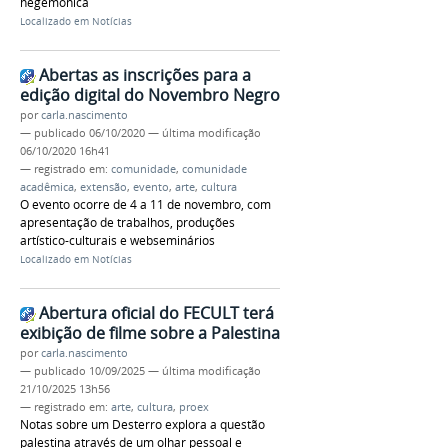
hegemônica
Localizado em
Notícias
Abertas as inscrições para a
edição digital do Novembro Negro
por
carla.nascimento
—
publicado
06/10/2020
—
última modificação
06/10/2020 16h41
— registrado em:
comunidade
,
comunidade
acadêmica
,
extensão
,
evento
,
arte
,
cultura
O evento ocorre de 4 a 11 de novembro, com
apresentação de trabalhos, produções
artístico-culturais e webseminários
Localizado em
Notícias
Abertura oficial do FECULT terá
exibição de filme sobre a Palestina
por
carla.nascimento
—
publicado
10/09/2025
—
última modificação
21/10/2025 13h56
— registrado em:
arte
,
cultura
,
proex
Notas sobre um Desterro explora a questão
palestina através de um olhar pessoal e