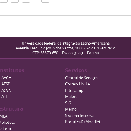
Universidade Federal da Integração Latino-Americana
Avenida Tarquínio Joslin dos Santos, 1000 - Polo Universitário
CEP: 85870-650 | Foz do Iguaçu - Paraná
Institutos
Serviços
ILAACH
Central de Serviços
ILAESP
Correio UNILA
ILACVN
Intercampi
ILATIT
Malote
SIG
Estrutura
Memo
Sistema Inscreva
IMEA
Portal EaD (Moodle)
iblioteca
Editora