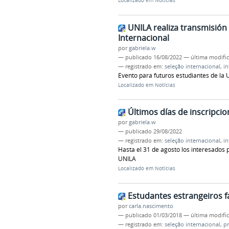
Localizado em
Notícias
UNILA realiza transmisión 
Internacional
por
gabriela.w
—
publicado
16/08/2022
—
última modifi
— registrado em:
seleção internacional
,
in
Evento para futuros estudiantes de la 
Localizado em
Notícias
Últimos días de inscripcio
por
gabriela.w
—
publicado
29/08/2022
— registrado em:
seleção internacional
,
in
Hasta el 31 de agosto los interesados 
UNILA
Localizado em
Notícias
Estudantes estrangeiros fa
por
carla.nascimento
—
publicado
01/03/2018
—
última modifi
— registrado em:
seleção internacional
,
p