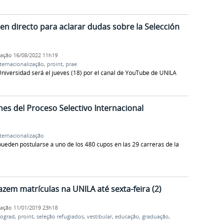
en directo para aclarar dudas sobre la Selección
cação
16/08/2022 11h19
ternacionalização
,
proint
,
prae
Universidad será el jueves (18) por el canal de YouTube de UNILA
nes del Proceso Selectivo Internacional
ternacionalização
pueden postularse a uno de los 480 cupos en las 29 carreras de la
zem matrículas na UNILA até sexta-feira (2)
cação
11/01/2019 23h18
rograd
,
proint
,
seleção refugiados
,
vestibular
,
educação
,
graduação
,