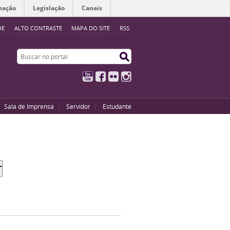
mação
Legislação
Canais
DE
ALTO CONTRASTE
MAPA DO SITE
RSS
Buscar no portal
Buscar no portal
YouTube
Facebook
Flickr
Instagram
Sala de Imprensa
Servidor
Estudante