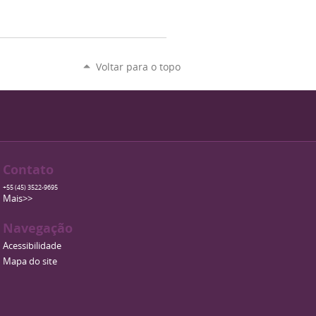
Voltar para o topo
Contato
+55 (45) 3522-9695
Mais>>
Navegação
Acessibilidade
Mapa do site