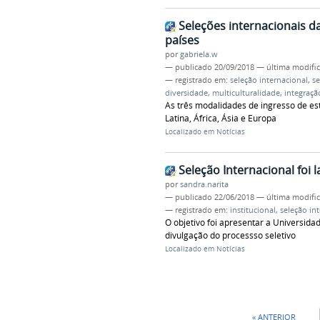
Seleções internacionais d
países
por
gabriela.w
—
publicado
20/09/2018
—
última modifi
— registrado em:
seleção internacional
,
se
diversidade
,
multiculturalidade
,
integraçã
As três modalidades de ingresso de es
Latina, África, Ásia e Europa
Localizado em
Notícias
Seleção Internacional foi 
por
sandra.narita
—
publicado
22/06/2018
—
última modifi
— registrado em:
institucional
,
seleção in
O objetivo foi apresentar a Universid
divulgação do processso seletivo
Localizado em
Notícias
« ANTERIOR