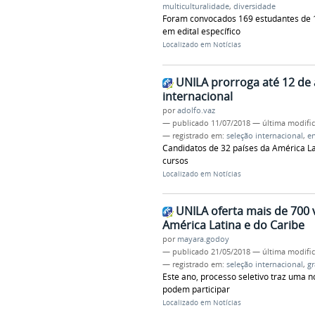
multiculturalidade
,
diversidade
Foram convocados 169 estudantes de 18
em edital específico
Localizado em
Notícias
UNILA prorroga até 12 de 
internacional
por
adolfo.vaz
—
publicado
11/07/2018
—
última modifi
— registrado em:
seleção internacional
,
e
Candidatos de 32 países da América La
cursos
Localizado em
Notícias
UNILA oferta mais de 700
América Latina e do Caribe
por
mayara.godoy
—
publicado
21/05/2018
—
última modifi
— registrado em:
seleção internacional
,
g
Este ano, processo seletivo traz uma 
podem participar
Localizado em
Notícias