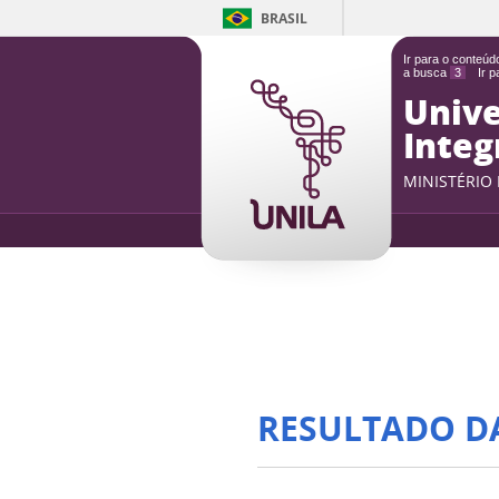
BRASIL
Ir para o conteú
a busca
3
Ir 
Unive
Integ
MINISTÉRIO
RESULTADO D