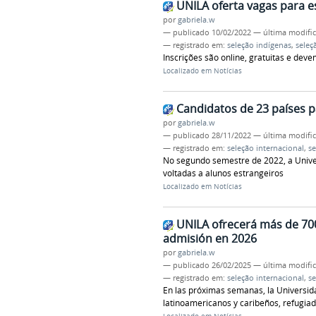
UNILA oferta vagas para 
por
gabriela.w
—
publicado
10/02/2022
—
última modifi
— registrado em:
seleção indígenas
,
seleç
Inscrições são online, gratuitas e deve
Localizado em
Notícias
Candidatos de 23 países p
por
gabriela.w
—
publicado
28/11/2022
—
última modifi
— registrado em:
seleção internacional
,
se
No segundo semestre de 2022, a Unive
voltadas a alunos estrangeiros
Localizado em
Notícias
UNILA ofrecerá más de 700
admisión en 2026
por
gabriela.w
—
publicado
26/02/2025
—
última modifi
— registrado em:
seleção internacional
,
se
En las próximas semanas, la Universida
latinoamericanos y caribeños, refugia