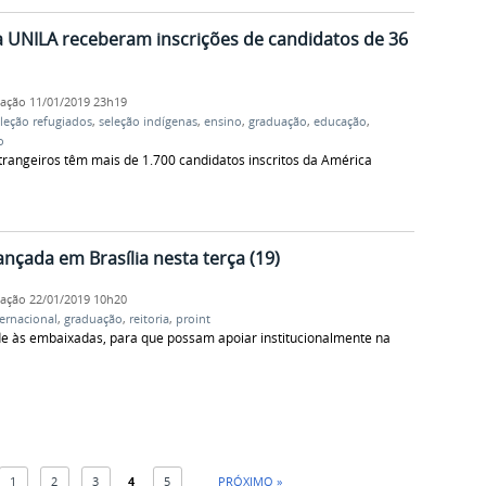
a UNILA receberam inscrições de candidatos de 36
cação
11/01/2019 23h19
leção refugiados
,
seleção indígenas
,
ensino
,
graduação
,
educação
,
o
trangeiros têm mais de 1.700 candidatos inscritos da América
lançada em Brasília nesta terça (19)
cação
22/01/2019 10h20
ternacional
,
graduação
,
reitoria
,
proint
ade às embaixadas, para que possam apoiar institucionalmente na
1
2
3
4
5
PRÓXIMO »