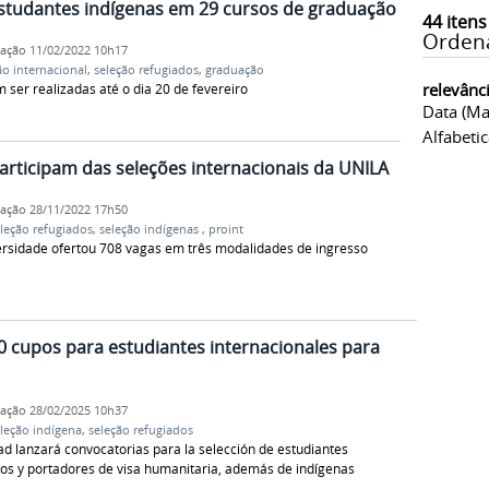
estudantes indígenas em 29 cursos de graduação
44
itens
Orden
cação
11/02/2022 10h17
ão internacional
,
seleção refugiados
,
graduação
relevânc
m ser realizadas até o dia 20 de fevereiro
Data (ma
Alfabeti
articipam das seleções internacionais da UNILA
cação
28/11/2022 17h50
leção refugiados
,
seleção indígenas
,
proint
rsidade ofertou 708 vagas em três modalidades de ingresso
 cupos para estudiantes internacionales para
cação
28/02/2025 10h37
leção indígena
,
seleção refugiados
d lanzará convocatorias para la selección de estudiantes
dos y portadores de visa humanitaria, además de indígenas