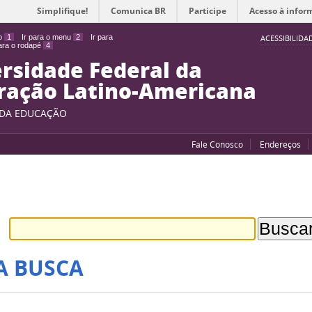
Simplifique!
Comunica BR
Participe
Acesso à infor
do
1
Ir para o menu
2
Ir para
ACESSIBILIDA
para o rodapé
4
rsidade Federal da
ração Latino-Americana
 DA EDUCAÇÃO
Fale Conosco
Endereços
A BUSCA