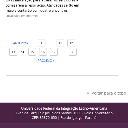
DPVS lança ação para auxiliar os servidores a
otimizarem a respiração. Atividades serão em
maio e contarão com quatro encontros.
Localizado em
Informes
« ANTERIOR
1
...
11
12
13
14
15
16
17
...
33
PRÓXIMO »
Voltar para o topo
Universidade Federal da Integração Latino-Americana
Avenida Tarquínio Joslin dos Santos, 1000 - Polo Universitário
CEP: 85870-650 | Foz do Iguaçu - Paraná