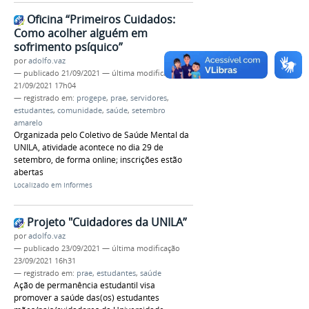
Oficina “Primeiros Cuidados:
Como acolher alguém em
sofrimento psíquico”
por
adolfo.vaz
—
publicado
21/09/2021
—
última modificação
21/09/2021 17h04
— registrado em:
progepe
,
prae
,
servidores
,
estudantes
,
comunidade
,
saúde
,
setembro
amarelo
Organizada pelo Coletivo de Saúde Mental da
UNILA, atividade acontece no dia 29 de
setembro, de forma online; inscrições estão
abertas
Localizado em
Informes
Projeto "Cuidadores da UNILA”
por
adolfo.vaz
—
publicado
23/09/2021
—
última modificação
23/09/2021 16h31
— registrado em:
prae
,
estudantes
,
saúde
Ação de permanência estudantil visa
promover a saúde das(os) estudantes