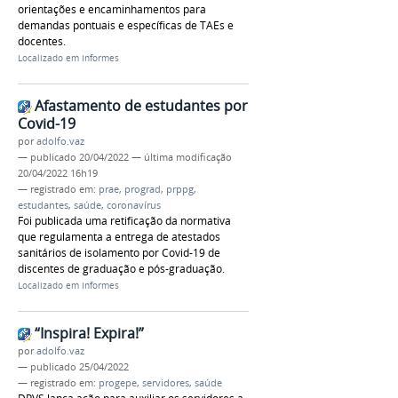
orientações e encaminhamentos para
demandas pontuais e específicas de TAEs e
docentes.
Localizado em
Informes
Afastamento de estudantes por
Covid-19
por
adolfo.vaz
—
publicado
20/04/2022
—
última modificação
20/04/2022 16h19
— registrado em:
prae
,
prograd
,
prppg
,
estudantes
,
saúde
,
coronavírus
Foi publicada uma retificação da normativa
que regulamenta a entrega de atestados
sanitários de isolamento por Covid-19 de
discentes de graduação e pós-graduação.
Localizado em
Informes
“Inspira! Expira!”
por
adolfo.vaz
—
publicado
25/04/2022
— registrado em:
progepe
,
servidores
,
saúde