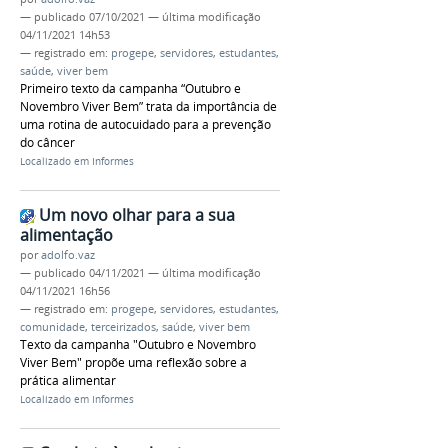
—
publicado
07/10/2021
—
última modificação
04/11/2021 14h53
— registrado em:
progepe
,
servidores
,
estudantes
,
saúde
,
viver bem
Primeiro texto da campanha “Outubro e
Novembro Viver Bem” trata da importância de
uma rotina de autocuidado para a prevenção
do câncer
Localizado em
Informes
Um novo olhar para a sua
alimentação
por
adolfo.vaz
—
publicado
04/11/2021
—
última modificação
04/11/2021 16h56
— registrado em:
progepe
,
servidores
,
estudantes
,
comunidade
,
terceirizados
,
saúde
,
viver bem
Texto da campanha "Outubro e Novembro
Viver Bem" propõe uma reflexão sobre a
prática alimentar
Localizado em
Informes