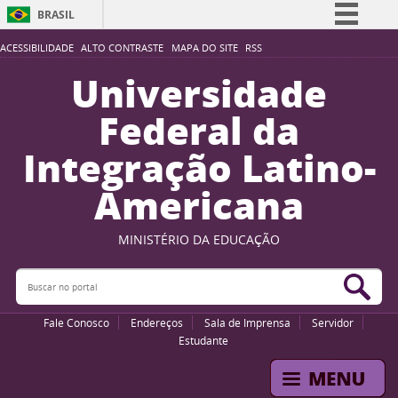
BRASIL
Simplifique!
ACESSIBILIDADE
ALTO CONTRASTE
MAPA DO SITE
RSS
Comunica BR
Universidade
Participe
Federal da
Acesso à informação
Integração Latino-
Legislação
Americana
Canais
MINISTÉRIO DA EDUCAÇÃO
Buscar no portal
Bus
Fale Conosco
Endereços
Sala de Imprensa
Servidor
Estudante