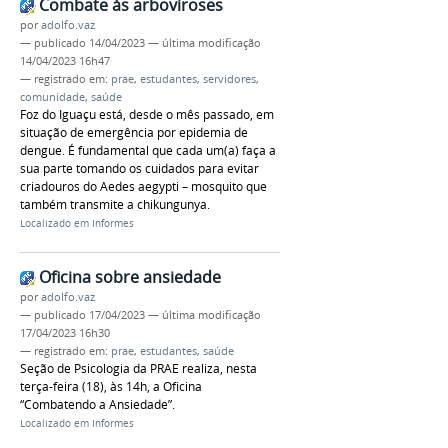
Combate às arboviroses
por
adolfo.vaz
—
publicado
14/04/2023
—
última modificação
14/04/2023 16h47
— registrado em:
prae
,
estudantes
,
servidores
,
comunidade
,
saúde
Foz do Iguaçu está, desde o mês passado, em
situação de emergência por epidemia de
dengue. É fundamental que cada um(a) faça a
sua parte tomando os cuidados para evitar
criadouros do Aedes aegypti – mosquito que
também transmite a chikungunya.
Localizado em
Informes
Oficina sobre ansiedade
por
adolfo.vaz
—
publicado
17/04/2023
—
última modificação
17/04/2023 16h30
— registrado em:
prae
,
estudantes
,
saúde
Seção de Psicologia da PRAE realiza, nesta
terça-feira (18), às 14h, a Oficina
“Combatendo a Ansiedade”.
Localizado em
Informes