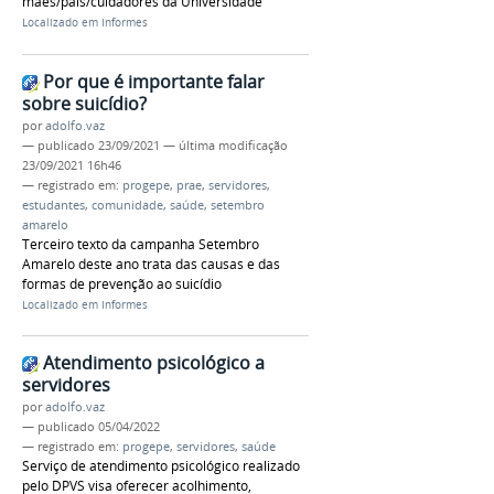
mães/pais/cuidadores da Universidade
Localizado em
Informes
Por que é importante falar
sobre suicídio?
por
adolfo.vaz
—
publicado
23/09/2021
—
última modificação
23/09/2021 16h46
— registrado em:
progepe
,
prae
,
servidores
,
estudantes
,
comunidade
,
saúde
,
setembro
amarelo
Terceiro texto da campanha Setembro
Amarelo deste ano trata das causas e das
formas de prevenção ao suicídio
Localizado em
Informes
Atendimento psicológico a
servidores
por
adolfo.vaz
—
publicado
05/04/2022
— registrado em:
progepe
,
servidores
,
saúde
Serviço de atendimento psicológico realizado
pelo DPVS visa oferecer acolhimento,