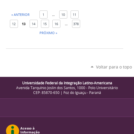
« ANTERIOR
1
...
10
11
12
13
14
15
16
...
378
PRÓXIMO »
Voltar para o topo
Universidade Federal da Integração Latino-Americana
Avenida Tarquínio Joslin dos Santos, 1000 - Polo Universitário
CEP: 85870-650 | Foz do Iguaçu - Paraná