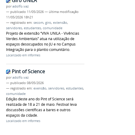
Giro UNILA
por
adolfo.vaz
—
publicado
11/05/2026
—
última modificação
11/05/2026 18h21
— registrado em:
secom
,
giro
,
extensão
,
servidores
,
estudantes
,
comunidade
Projeto de extensão “VIVA UNILA - Vivências
Verdes Ambientais” atua na utilização de
espaços desocupados no JU e no Campus
Integração para o plantio comunitário.
Localizado em
Informes
Pint of Science
por
adolfo.vaz
—
publicado
08/05/2026
— registrado em:
exensão
,
servidores
,
estudantes
,
comunidade
Edição deste ano do Pint of Science será
realizada de 18 a 21 de maio. Festival leva
discussões científicas a bares e outros
espaços da cidade.
Localizado em
Informes