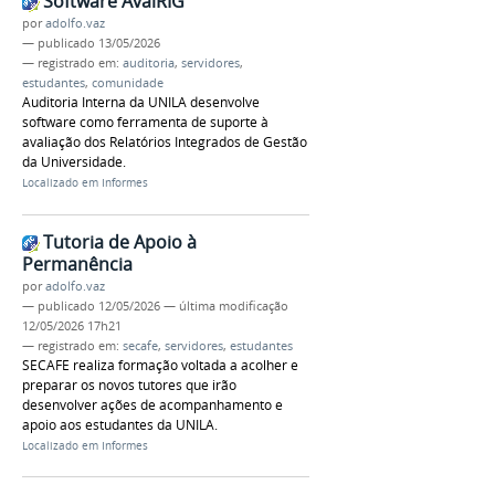
Software AvalRIG
por
adolfo.vaz
—
publicado
13/05/2026
— registrado em:
auditoria
,
servidores
,
estudantes
,
comunidade
Auditoria Interna da UNILA desenvolve
software como ferramenta de suporte à
avaliação dos Relatórios Integrados de Gestão
da Universidade.
Localizado em
Informes
Tutoria de Apoio à
Permanência
por
adolfo.vaz
—
publicado
12/05/2026
—
última modificação
12/05/2026 17h21
— registrado em:
secafe
,
servidores
,
estudantes
SECAFE realiza formação voltada a acolher e
preparar os novos tutores que irão
desenvolver ações de acompanhamento e
apoio aos estudantes da UNILA.
Localizado em
Informes