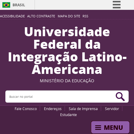
BRASIL
Simplifique!
ACESSIBILIDADE
ALTO CONTRASTE
MAPA DO SITE
RSS
Comunica BR
Universidade
Participe
Federal da
Acesso à informação
Integração Latino-
Legislação
Americana
Canais
MINISTÉRIO DA EDUCAÇÃO
Buscar no portal
Bus
Fale Conosco
Endereços
Sala de Imprensa
Servidor
Estudante