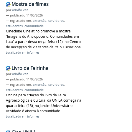
Mostra de filmes
por
adolfo.vaz
—
publicado
11/05/2026
— registrado em:
extensão
,
servidores
,
estudantes
,
comunidade
Cineclube Cinelatino promove a mostra
“Imagens do Antropoceno: Comunidades em
Luta” a partir desta terça-feira (12), no Centro
de Recepção de Visitantes da Itaipu Binacional.
Localizado em
Informes
Livro da Feirinha
por
adolfo.vaz
—
publicado
11/05/2026
— registrado em:
extensão
,
servidores
,
estudantes
,
comunidade
Oficina para criação do livro da Feira
Agroecológica e Cultural da UNILA começa na
quarta-feira (13), no Jardim Universitário.
Atividade é aberta à comunidade.
Localizado em
Informes