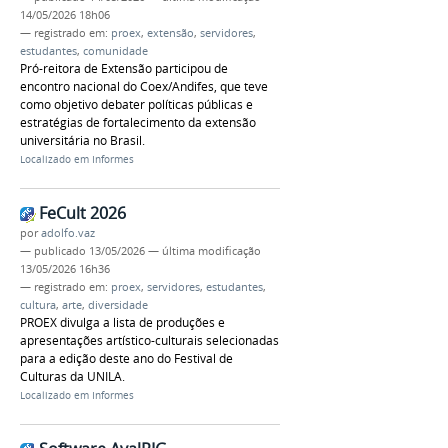
14/05/2026 18h06
— registrado em:
proex
,
extensão
,
servidores
,
estudantes
,
comunidade
Pró-reitora de Extensão participou de
encontro nacional do Coex/Andifes, que teve
como objetivo debater políticas públicas e
estratégias de fortalecimento da extensão
universitária no Brasil.
Localizado em
Informes
FeCult 2026
por
adolfo.vaz
—
publicado
13/05/2026
—
última modificação
13/05/2026 16h36
— registrado em:
proex
,
servidores
,
estudantes
,
cultura
,
arte
,
diversidade
PROEX divulga a lista de produções e
apresentações artístico-culturais selecionadas
para a edição deste ano do Festival de
Culturas da UNILA.
Localizado em
Informes