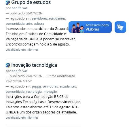
Grupo de estudos
por
adolfo.vaz
—
publicado
30/07/2026
— registrado em:
servidores
,
estudantes
,
comunidade
,
arte
,
cultura
Interessados em participar do Grupo de
Estudos em Práticas de Comicidade e
Palhaçaria da UNILA já podem se inscrever.
Encontros começam no dia 5 de agosto.
Localizado em
Informes
Inovação tecnológica
por
adolfo.vaz
—
publicado
29/07/2026
—
última modificação
29/07/2026 16h52
— registrado em:
prppg
,
servidores
,
estudantes
,
comunidade
,
tecnologia
,
inovação
Inscrições para a Competição BRICS de
Inovações Tecnológicas e Desenvolvimento de
Talentos estão abertas até 15 de agosto. NIT-
UNILA é um dos organizadores da atividade.
Localizado em
Informes