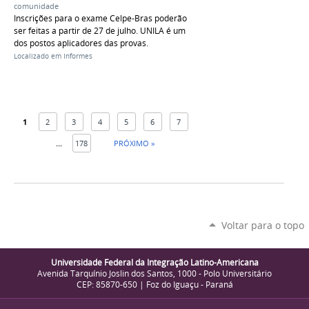
comunidade
Inscrições para o exame Celpe-Bras poderão
ser feitas a partir de 27 de julho. UNILA é um
dos postos aplicadores das provas.
Localizado em
Informes
1
2
3
4
5
6
7
...
178
PRÓXIMO »
Voltar para o topo
Universidade Federal da Integração Latino-Americana
Avenida Tarquínio Joslin dos Santos, 1000 - Polo Universitário
CEP: 85870-650 | Foz do Iguaçu - Paraná