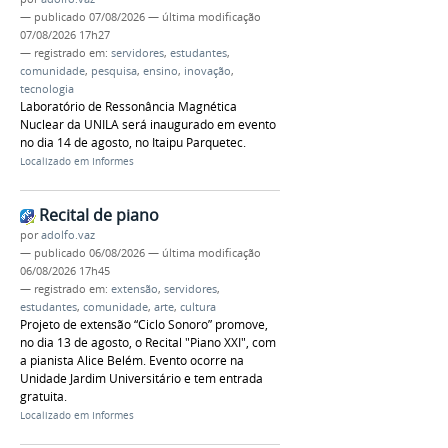
—
publicado
07/08/2026
—
última modificação
07/08/2026 17h27
— registrado em:
servidores
,
estudantes
,
comunidade
,
pesquisa
,
ensino
,
inovação
,
tecnologia
Laboratório de Ressonância Magnética
Nuclear da UNILA será inaugurado em evento
no dia 14 de agosto, no Itaipu Parquetec.
Localizado em
Informes
Recital de piano
por
adolfo.vaz
—
publicado
06/08/2026
—
última modificação
06/08/2026 17h45
— registrado em:
extensão
,
servidores
,
estudantes
,
comunidade
,
arte
,
cultura
Projeto de extensão “Ciclo Sonoro” promove,
no dia 13 de agosto, o Recital "Piano XXI", com
a pianista Alice Belém. Evento ocorre na
Unidade Jardim Universitário e tem entrada
gratuita.
Localizado em
Informes