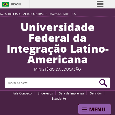
BRASIL
Simplifique!
ACESSIBILIDADE
ALTO CONTRASTE
MAPA DO SITE
RSS
Comunica BR
Universidade
Participe
Federal da
Acesso à informação
Integração Latino-
Legislação
Americana
Canais
MINISTÉRIO DA EDUCAÇÃO
Buscar no portal
Bus
Fale Conosco
Endereços
Sala de Imprensa
Servidor
Estudante