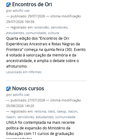
Encontros de Ori
por
adolfo.vaz
—
publicado
29/07/2026
—
última modificação
29/07/2026 16h39
— registrado em:
extensão
,
servidores
,
estudantes
,
comunidade
,
cultura
Quarta edição dos “Encontros de Ori:
Experiências Ancestrais e Rotas Negras da
Fronteira” começa na quinta-feira (30). Evento
é voltado à valorização da memória e da
ancestralidade, e amplia o debate sobre o
afroturismo.
Localizado em
Informes
Novos cursos
por
adolfo.vaz
—
publicado
27/07/2026
—
última modificação
05/08/2026 14h20
— registrado em:
reitoria
,
ilatit
,
ilaesp
,
ilacvn
,
ilaach
,
servidores
,
estudantes
,
comunidade
UNILA foi contemplada na mais recente
política de expansão do Ministério da
Educação com 11 cursos de graduação