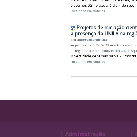
trabalhos têm prazo até dia 4 de sete
Localizado em
Notícias
Projetos de iniciação cien
a presença da UNILA na regi
por
anderson.andreata
—
publicado
20/10/2023
—
última modifi
— registrado em:
ensino
,
extensão
,
pesqu
Diversidade de temas na SIEPE mostra 
Localizado em
Notícias
Administração