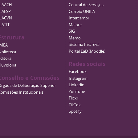
ILAACH
Central de Serviços
ILAESP
Correio UNILA
ILACVN
Intercampi
ILATIT
Malote
SIG
Estrutura
Memo
Sistema Inscreva
IMEA
Portal EaD (Moodle)
iblioteca
Editora
Redes sociais
Ouvidoria
Facebook
Conselho e Comissões
Instagram
Linkedin
Órgãos de Deliberação Superior
YouTube
Comissões Institucionais
Flickr
TikTok
Spotify