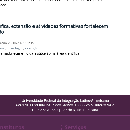
mbro
tífica, extensão e atividades formativas fortalecem
ão
cação
20/10/2023 16h15
isa
,
tecnologia
,
inovação
amadurecimento da instituição na área científica
Universidade Federal da Integração Latino-Americana
Avenida Tarquínio Joslin dos Santos, 1000 - Polo Universitário
CEP: 85870-650 | Foz do Iguaçu - Paraná
Institutos
Serviços