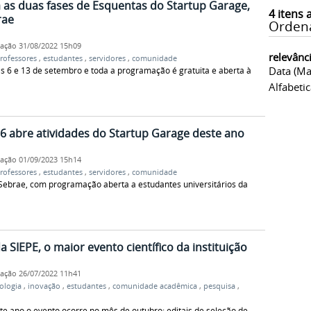
a as duas fases de Esquentas do Startup Garage,
4
itens 
rae
Orden
cação
31/08/2022 15h09
relevânc
rofessores
,
estudantes
,
servidores
,
comunidade
Data (ma
s 6 e 13 de setembro e toda a programação é gratuita e aberta à
Alfabeti
6 abre atividades do Startup Garage deste ano
cação
01/09/2023 15h14
rofessores
,
estudantes
,
servidores
,
comunidade
Sebrae, com programação aberta a estudantes universitários da
 SIEPE, o maior evento científico da instituição
cação
26/07/2022 11h41
ologia
,
inovação
,
estudantes
,
comunidade acadêmica
,
pesquisa
,
te ano o evento ocorre no mês de outubro; editais de seleção de