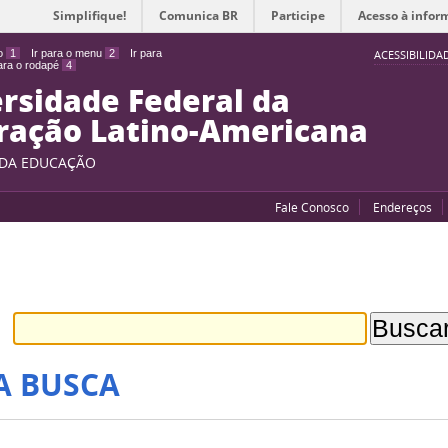
Simplifique!
Comunica BR
Participe
Acesso à infor
do
1
Ir para o menu
2
Ir para
ACESSIBILIDA
para o rodapé
4
rsidade Federal da
ração Latino-Americana
 DA EDUCAÇÃO
Fale Conosco
Endereços
A BUSCA