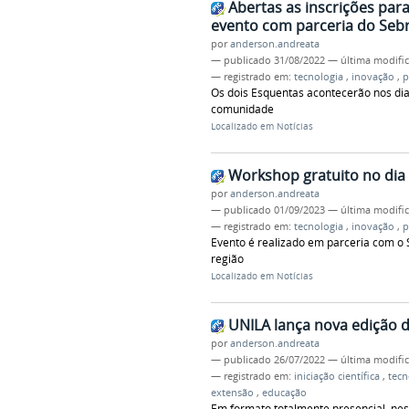
Abertas as inscrições par
evento com parceria do Seb
por
anderson.andreata
—
publicado
31/08/2022
—
última modifi
— registrado em:
tecnologia
,
inovação
,
p
Os dois Esquentas acontecerão nos dia
comunidade
Localizado em
Notícias
Workshop gratuito no dia 
por
anderson.andreata
—
publicado
01/09/2023
—
última modifi
— registrado em:
tecnologia
,
inovação
,
p
Evento é realizado em parceria com o 
região
Localizado em
Notícias
UNILA lança nova edição da
por
anderson.andreata
—
publicado
26/07/2022
—
última modifi
— registrado em:
iniciação científica
,
tecn
extensão
,
educação
Em formato totalmente presencial, nes