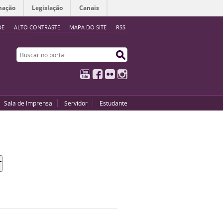
mação
Legislação
Canais
DE
ALTO CONTRASTE
MAPA DO SITE
RSS
Buscar no portal
Buscar no portal
YouTube
Facebook
Flickr
Instagram
Sala de Imprensa
Servidor
Estudante