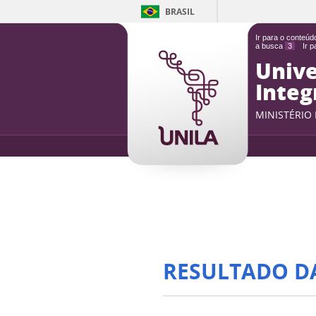
BRASIL
Ir para o conteú
a busca
3
Ir 
Unive
Integ
MINISTÉRIO
RESULTADO D